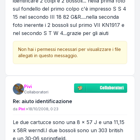
identificare 2 colpi e 2 bossoli... nella prima foto
sul fondello del primo colpo c'è impresso S S 4
15 nel secondo III 18 82 G&R....nella seconda
foto inerente i 2 bossoli sul primo VII KN1917 e
nel secondo S T W 4...grazie per gli aiuti
Non hai i permessi necessari per visualizzare i file
allegati in questo messaggio.
Pivi
Collaboratori
Re: aiuto identificazione
Messaggio
da
Pivi
»
18/10/2008, 0:23
Le due cartucce sono una 8 x 57 J e una 11,15
x 58R werndl.I due bossoli sono un 303 british
e un 30-06 springfield.