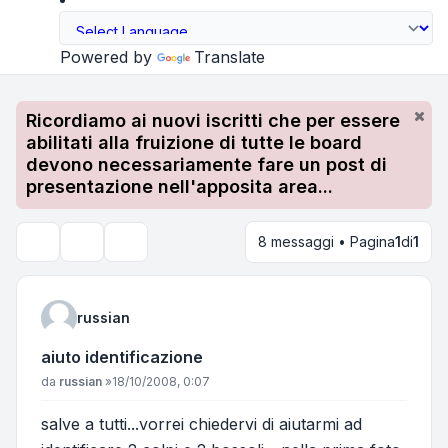
Powered by
Translate
Ricordiamo ai nuovi iscritti che per essere
abilitati alla fruizione di tutte le board
devono necessariamente fare un post di
presentazione nell'apposita area...
8 messaggi • Pagina
1
di
1
Strumenti argomento
Cerca
russian
aiuto identificazione
Messaggio
da
russian
»
18/10/2008, 0:07
salve a tutti...vorrei chiedervi di aiutarmi ad