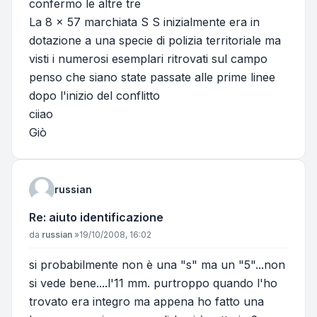
confermo le altre tre
La 8 x 57 marchiata S S inizialmente era in
dotazione a una specie di polizia territoriale ma
visti i numerosi esemplari ritrovati sul campo
penso che siano state passate alle prime linee
dopo l'inizio del conflitto
ciiao
Giò
russian
Re: aiuto identificazione
Messaggio
da
russian
»
19/10/2008, 16:02
si probabilmente non è una "s" ma un "5"...non
si vede bene....l'11 mm. purtroppo quando l'ho
trovato era integro ma appena ho fatto una