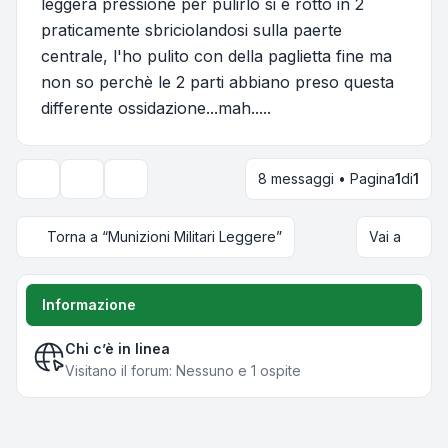
leggera pressione per pulirlo si è rotto in 2
praticamente sbriciolandosi sulla paerte
centrale, l'ho pulito con della paglietta fine ma
non so perchè le 2 parti abbiano preso questa
differente ossidazione...mah.....
8 messaggi • Pagina
1
di
1
Strumenti argomento
Opzioni di visualizzazione e ordinamento
Torna a “Munizioni Militari Leggere”
Vai a
Informazione
Chi c’è in linea
Visitano il forum: Nessuno e 1 ospite