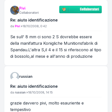
Pivi
Collaboratori
Re: aiuto identificazione
Messaggio
da
Pivi
»
18/10/2008, 0:42
Se sull' 8 mm ci sono 2 S dovrebbe essere
della manifattura Konigliche Munitionsfabrik di
Spandau.L'altra S,il 4 e il 15 si riferiscono al tipo
di bossolo,al mese e all'anno di produzione
russian
Re: aiuto identificazione
Messaggio
da
russian
»
18/10/2008, 14:15
grazie davvero pivi, molto esauriente e
tempestivo