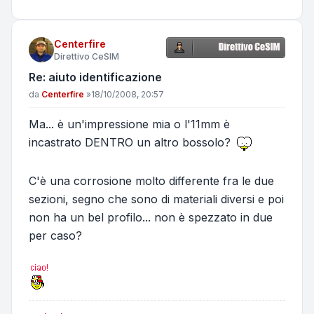
Centerfire
Direttivo CeSIM
Re: aiuto identificazione
Messaggio
da
Centerfire
»
18/10/2008, 20:57
Ma... è un'impressione mia o l'11mm è
incastrato DENTRO un altro bossolo?
C'è una corrosione molto differente fra le due
sezioni, segno che sono di materiali diversi e poi
non ha un bel profilo... non è spezzato in due
per caso?