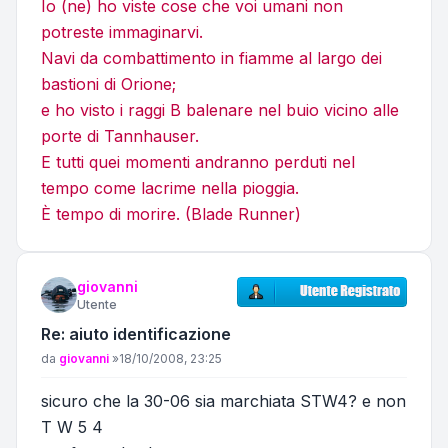
Io (ne) ho viste cose che voi umani non
potreste immaginarvi.
Navi da combattimento in fiamme al largo dei
bastioni di Orione;
e ho visto i raggi B balenare nel buio vicino alle
porte di Tannhauser.
E tutti quei momenti andranno perduti nel
tempo come lacrime nella pioggia.
È tempo di morire. (Blade Runner)
giovanni
Utente
Re: aiuto identificazione
Messaggio
da
giovanni
»
18/10/2008, 23:25
sicuro che la 30-06 sia marchiata STW4? e non
T W 5 4