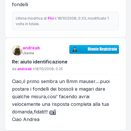
fondelli
Ultima modifica di
Pivi
il 18/10/2008, 0:33, modificato 1
volta in totale.
andreab
Utente
Re: aiuto identificazione
Messaggio
da
andreab
»
18/10/2008, 0:25
Ciao,il primo sembra un 8mm mauser....puoi
postare i fondelli dei bossoli e magari dare
qualche misura,cosi' facendo avrai
velocemente una risposta completa alla tua
domanda,fidati!!!
Ciao Andrea