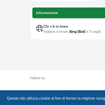
Informazione
Chi c’è in linea
Visitano il forum:
Bing [Bot]
e 11 ospiti
Follow Us:
Creato da
phpBB
® Forum Software © phpBB Lim
Questo sito utilizza cookie al fine di fornire la migliore nav
Traduzione Italiana
phpBB-Italia.it