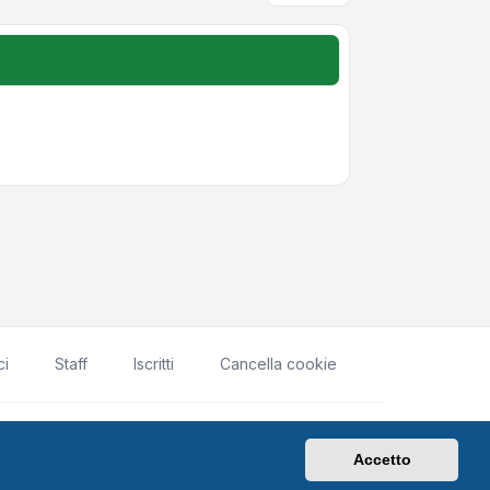
ci
Staff
Iscritti
Cancella cookie
rivacy
|
Condizioni
|
Tutti gli orari sono
UTC+02:00
Accetto