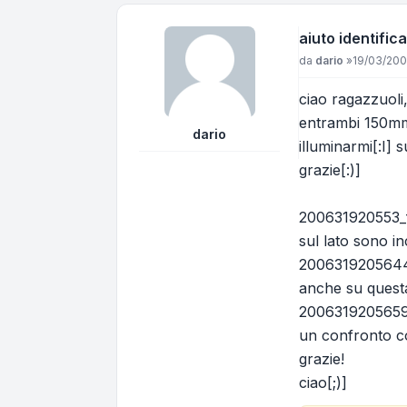
aiuto identific
Messaggio
da
dario
»
19/03/200
ciao ragazzuoli,
entrambi 150mm,
dario
illuminarmi[:I] s
grazie[:)]
200631920553_f
sul lato sono in
2006319205644_
anche su questa
2006319205659_
un confronto c
grazie!
ciao[;)]