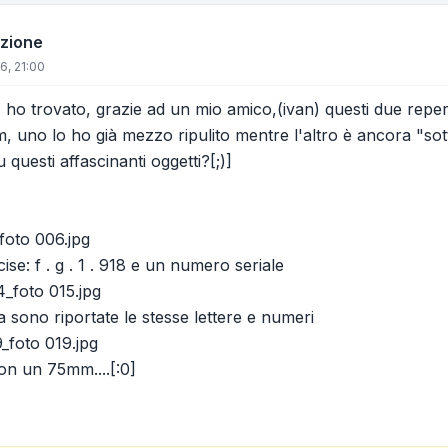
azione
6, 21:00
 ho trovato, grazie ad un mio amico,(ivan) questi due reperti
 uno lo ho già mezzo ripulito mentre l'altro è ancora "sotto
u questi affascinanti oggetti?[;)]
oto 006.jpg
cise: f . g . 1 . 918 e un numero seriale
foto 015.jpg
 sono riportate le stesse lettere e numeri
foto 019.jpg
on un 75mm....[:0]