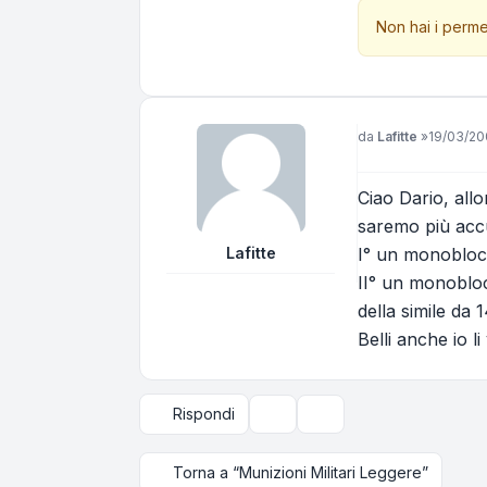
Non hai i perme
Messaggio
da
Lafitte
»
19/03/20
Ciao Dario, allo
saremo più accu
Lafitte
I° un monoblock
II° un monoblo
della simile da
Belli anche io l
Rispondi
Strumenti argomento
Opzioni di visualizzazi
Torna a “Munizioni Militari Leggere”