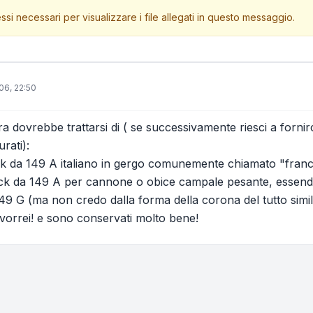
ssi necessari per visualizzare i file allegati in questo messaggio.
06, 22:50
ra dovrebbe trattarsi di ( se successivamente riesci a fornirc
rati):
 da 149 A italiano in gergo comunemente chiamato "france
ck da 149 A per cannone o obice campale pesante, essendo 
 149 G (ma non credo dalla forma della corona del tutto simil
i vorrei! e sono conservati molto bene!
one e ordinamento