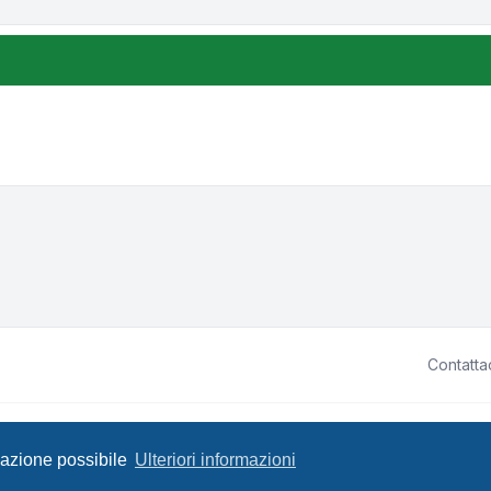
Contatta
ited • Design by
Leenoz.com
P
igazione possibile
Ulteriori informazioni