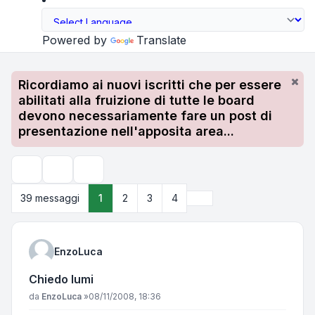
Powered by
Translate
Ricordiamo ai nuovi iscritti che per essere
abilitati alla fruizione di tutte le board
devono necessariamente fare un post di
presentazione nell'apposita area...
Strumenti argomento
Cerca
Prossimo
39 messaggi
1
2
3
4
EnzoLuca
Chiedo lumi
Messaggio
da
EnzoLuca
»
08/11/2008, 18:36