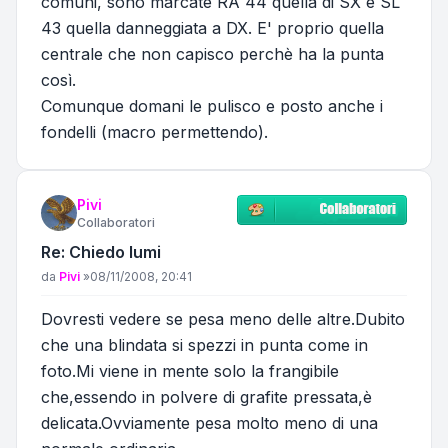
comuni, sono marcate RA 44 quella di SX e SL
43 quella danneggiata a DX. E' proprio quella
centrale che non capisco perchè ha la punta
così.
Comunque domani le pulisco e posto anche i
fondelli (macro permettendo).
Pivi
Collaboratori
Re: Chiedo lumi
Messaggio
da
Pivi
»
08/11/2008, 20:41
Dovresti vedere se pesa meno delle altre.Dubito
che una blindata si spezzi in punta come in
foto.Mi viene in mente solo la frangibile
che,essendo in polvere di grafite pressata,è
delicata.Ovviamente pesa molto meno di una