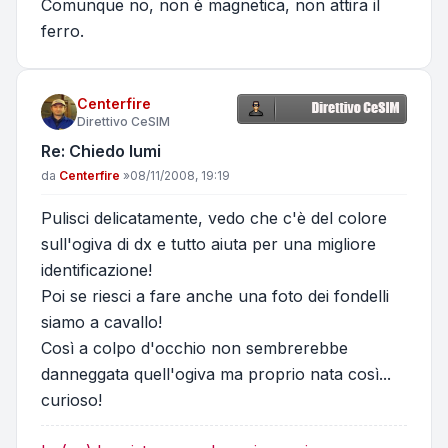
Comunque no, non è magnetica, non attira il
ferro.
Centerfire
Direttivo CeSIM
Re: Chiedo lumi
Messaggio
da
Centerfire
»
08/11/2008, 19:19
Pulisci delicatamente, vedo che c'è del colore
sull'ogiva di dx e tutto aiuta per una migliore
identificazione!
Poi se riesci a fare anche una foto dei fondelli
siamo a cavallo!
Così a colpo d'occhio non sembrerebbe
danneggata quell'ogiva ma proprio nata così...
curioso!