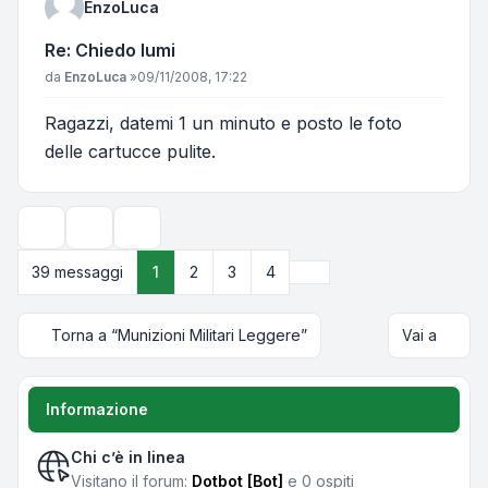
EnzoLuca
Re: Chiedo lumi
Messaggio
da
EnzoLuca
»
09/11/2008, 17:22
Ragazzi, datemi 1 un minuto e posto le foto
delle cartucce pulite.
Strumenti argomento
Opzioni di visualizzazione e ordinamento
Prossimo
39 messaggi
1
2
3
4
Torna a “Munizioni Militari Leggere”
Vai a
Informazione
Chi c’è in linea
Visitano il forum:
Dotbot [Bot]
e 0 ospiti