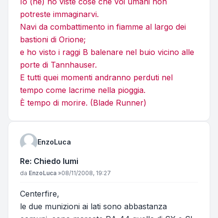
Io (ne) ho viste cose che voi umani non
potreste immaginarvi.
Navi da combattimento in fiamme al largo dei
bastioni di Orione;
e ho visto i raggi B balenare nel buio vicino alle
porte di Tannhauser.
E tutti quei momenti andranno perduti nel
tempo come lacrime nella pioggia.
È tempo di morire. (Blade Runner)
EnzoLuca
Re: Chiedo lumi
Messaggio
da
EnzoLuca
»
08/11/2008, 19:27
Centerfire,
le due munizioni ai lati sono abbastanza