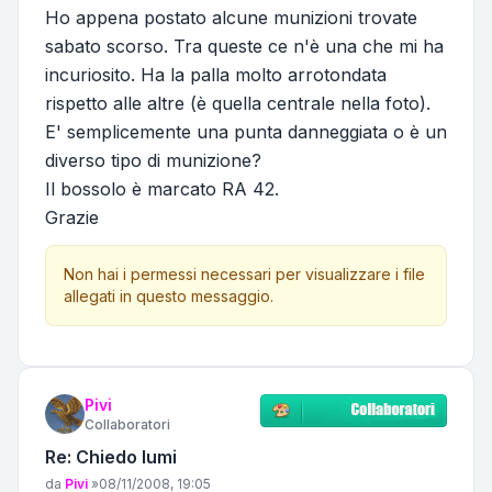
Ho appena postato alcune munizioni trovate
sabato scorso. Tra queste ce n'è una che mi ha
incuriosito. Ha la palla molto arrotondata
rispetto alle altre (è quella centrale nella foto).
E' semplicemente una punta danneggiata o è un
diverso tipo di munizione?
Il bossolo è marcato RA 42.
Grazie
Non hai i permessi necessari per visualizzare i file
allegati in questo messaggio.
Pivi
Collaboratori
Re: Chiedo lumi
Messaggio
da
Pivi
»
08/11/2008, 19:05