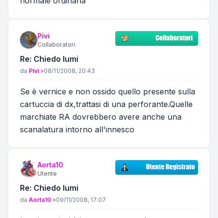
normale ordinaria
Pivi
Collaboratori
Re: Chiedo lumi
Messaggio
da
Pivi
»
08/11/2008, 20:43
Se è vernice e non ossido quello presente sulla
cartuccia di dx,trattasi di una perforante.Quelle
marchiate RA dovrebbero avere anche una
scanalatura intorno all'innesco
Aorta10
Utente
Re: Chiedo lumi
Messaggio
da
Aorta10
»
09/11/2008, 17:07