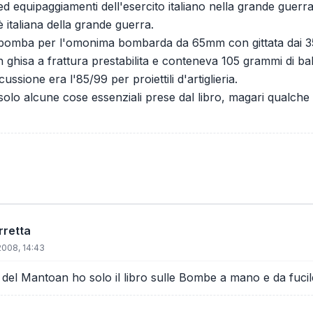
 ed equipaggiamenti dell'esercito italiano nella grande guer
italiana della grande guerra.
a bomba per l'omonima bombarda da 65mm con gittata dai 35
ghisa a frattura prestabilita e conteneva 105 grammi di bali
ussione era l'85/99 per proiettili d'artiglieria.
solo alcune cose essenziali prese dal libro, magari qualche e
rretta
2008, 14:43
 del Mantoan ho solo il libro sulle Bombe a mano e da fucile