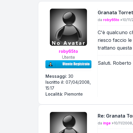
Granata Torret
Messaggio
da
roby65to
»
10/11/
C'è qualcuno ch
riesco faccio le
trattano questa 
roby65to
Utente
Saluti. Roberto
Messaggi:
30
Iscritto il:
07/04/2008,
15:17
Località:
Piemonte
Re: Granata To
Messaggio
da
inge
»
10/11/2008,