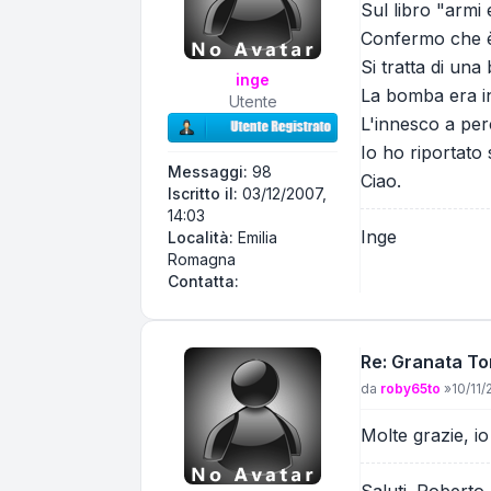
Sul libro "armi
Confermo che è 
Si tratta di un
inge
La bomba era in 
Utente
L'innesco a perc
Io ho riportato 
Messaggi:
98
Ciao.
Iscritto il:
03/12/2007,
14:03
Inge
Località:
Emilia
Romagna
Contatta inge
Contatta:
Re: Granata To
Messaggio
da
roby65to
»
10/11/
Molte grazie, io