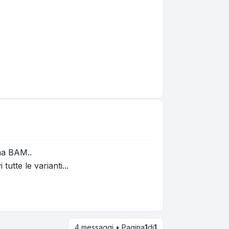
na BAM..
tutte le varianti...
4 messaggi • Pagina
1
di
1