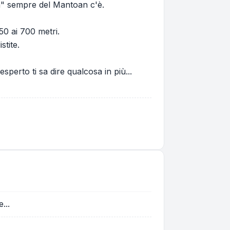
ra" sempre del Mantoan c'è.
0 ai 700 metri.
stite.
sperto ti sa dire qualcosa in più...
...