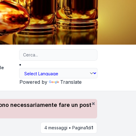
Ricerca avanzata
le
Powered by
Translate
devono necessariamente fare un post
4 messaggi • Pagina
1
di
1