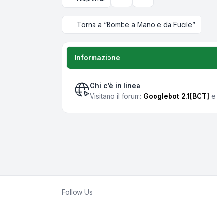
Strumenti argomento
Opzioni di visualizzazi
Torna a “Bombe a Mano e da Fucile”
Informazione
Chi c’è in linea
Visitano il forum:
Googlebot 2.1[BOT]
e 
Follow Us: