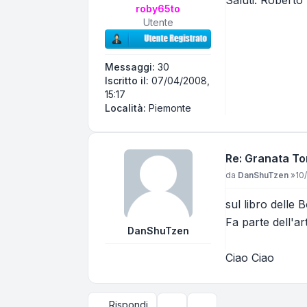
Saluti. Roberto
roby65to
Utente
Messaggi:
30
Iscritto il:
07/04/2008,
15:17
Località:
Piemonte
Re: Granata To
Messaggio
da
DanShuTzen
»
10
sul libro dell
Fa parte dell'art
DanShuTzen
Ciao Ciao
Rispondi