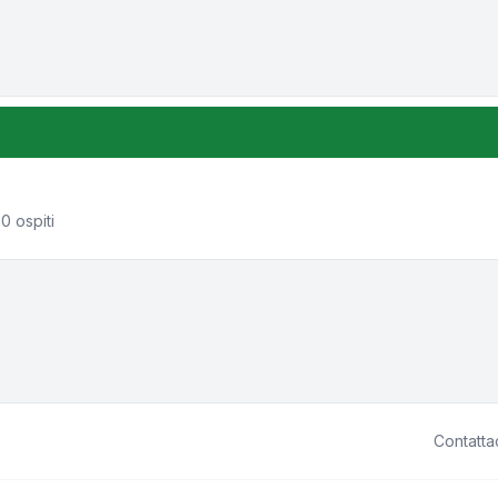
one e ordinamento
0 ospiti
Contatta