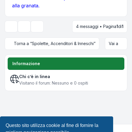
alla granata.
4 messaggi • Pagina
1
di
1
Strumenti argomento
Opzioni di visualizzazione e ordinamento
Torna a “Spolette, Accenditori & Inneschi”
Vai a
Informazione
Chi c’è in linea
Visitano il forum: Nessuno e 0 ospiti
Questo sito utilizza cookie al fine di fornire la