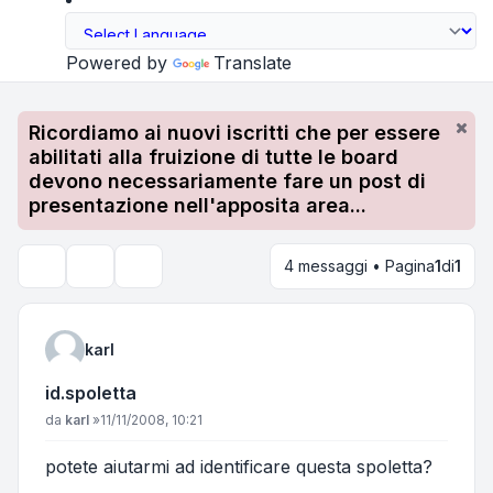
Powered by
Translate
Ricordiamo ai nuovi iscritti che per essere
abilitati alla fruizione di tutte le board
devono necessariamente fare un post di
presentazione nell'apposita area...
4 messaggi • Pagina
1
di
1
Strumenti argomento
Cerca
karl
id.spoletta
Messaggio
da
karl
»
11/11/2008, 10:21
potete aiutarmi ad identificare questa spoletta?