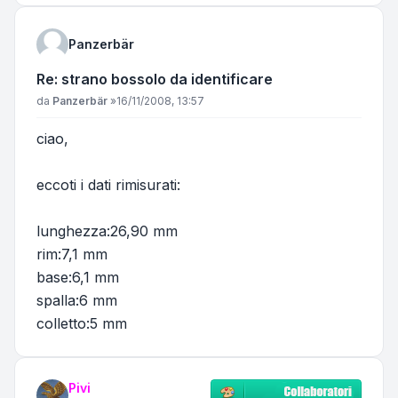
Panzerbär
Re: strano bossolo da identificare
Messaggio
da
Panzerbär
»
16/11/2008, 13:57
ciao,
eccoti i dati rimisurati:
lunghezza:26,90 mm
rim:7,1 mm
base:6,1 mm
spalla:6 mm
colletto:5 mm
Pivi