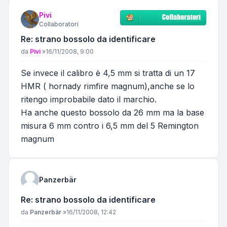
Pivi
Collaboratori
Re: strano bossolo da identificare
Messaggio
da
Pivi
»
16/11/2008, 9:00
Se invece il calibro è 4,5 mm si tratta di un 17
HMR ( hornady rimfire magnum),anche se lo
ritengo improbabile dato il marchio.
Ha anche questo bossolo da 26 mm ma la base
misura 6 mm contro i 6,5 mm del 5 Remington
magnum
Panzerbär
Re: strano bossolo da identificare
Messaggio
da
Panzerbär
»
16/11/2008, 12:42