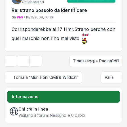
Collaboratori
Re: strano bossolo da identificare
Messaggio
da
Pivi
»
16/11/2008, 16:16
Corrisponderebbe al 17 Hmr.Strano perchè con
quel marchio non l'ho mai visto
7 messaggi • Pagina
1
di
1
Strumenti argomento
Opzioni di visualizzazione e ordinamento
Torna a “Munizioni Civili & Wildcat”
Vai a
Informazione
Chi c’è in linea
Visitano il forum: Nessuno e 0 ospiti