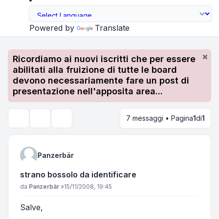
Powered by
Translate
Ricordiamo ai nuovi iscritti che per essere
abilitati alla fruizione di tutte le board
devono necessariamente fare un post di
presentazione nell'apposita area...
7 messaggi • Pagina
1
di
1
Strumenti argomento
Cerca
Panzerbär
strano bossolo da identificare
Messaggio
da
Panzerbär
»
15/11/2008, 19:45
Salve,