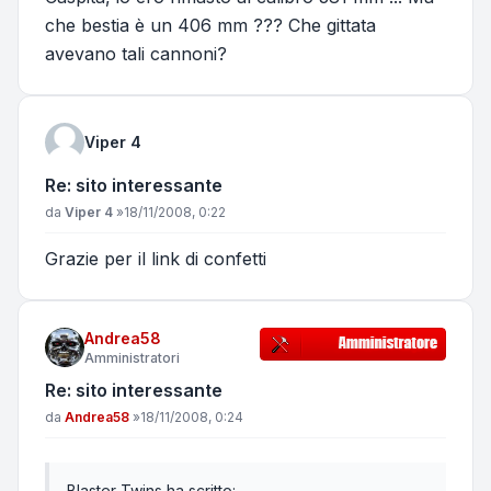
che bestia è un 406 mm ??? Che gittata
avevano tali cannoni?
Viper 4
Re: sito interessante
Messaggio
da
Viper 4
»
18/11/2008, 0:22
Grazie per il link di confetti
Andrea58
Amministratori
Re: sito interessante
Messaggio
da
Andrea58
»
18/11/2008, 0:24
Blaster Twins ha scritto: