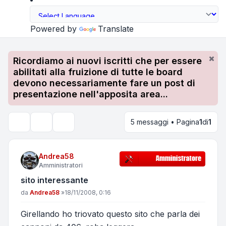
Powered by
Translate
Ricordiamo ai nuovi iscritti che per essere
abilitati alla fruizione di tutte le board
devono necessariamente fare un post di
presentazione nell'apposita area...
5 messaggi • Pagina
1
di
1
Strumenti argomento
Cerca
Andrea58
Amministratori
sito interessante
Messaggio
da
Andrea58
»
18/11/2008, 0:16
Girellando ho triovato questo sito che parla dei