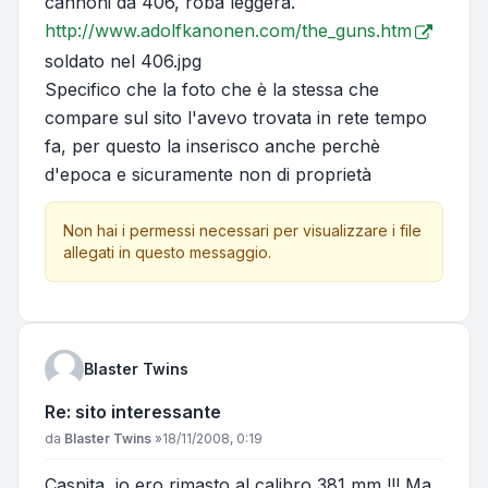
cannoni da 406, roba leggera.
http://www.adolfkanonen.com/the_guns.htm
soldato nel 406.jpg
Specifico che la foto che è la stessa che
compare sul sito l'avevo trovata in rete tempo
fa, per questo la inserisco anche perchè
d'epoca e sicuramente non di proprietà
Non hai i permessi necessari per visualizzare i file
allegati in questo messaggio.
Blaster Twins
Re: sito interessante
Messaggio
da
Blaster Twins
»
18/11/2008, 0:19
Caspita, io ero rimasto al calibro 381 mm !!! Ma