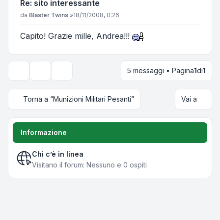
Re: sito interessante
Messaggio
da
Blaster Twins
»
18/11/2008, 0:26
Capito! Grazie mille, Andrea!!!
5 messaggi • Pagina
1
di
1
Strumenti argomento
Opzioni di visualizzazione e ordinamento
Torna a “Munizioni Militari Pesanti”
Vai a
Informazione
Chi c’è in linea
Visitano il forum: Nessuno e 0 ospiti