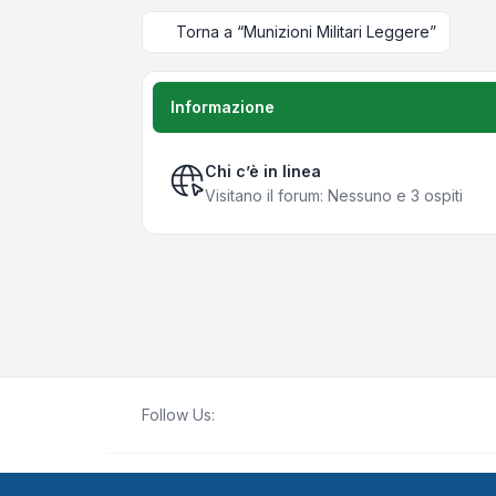
Torna a “Munizioni Militari Leggere”
Informazione
Chi c’è in linea
Visitano il forum: Nessuno e 3 ospiti
Follow Us:
Creato da
phpBB
® Forum Software © phpBB Lim