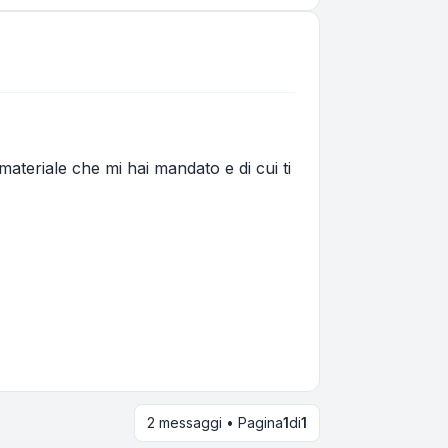
 materiale che mi hai mandato e di cui ti
2 messaggi • Pagina
1
di
1