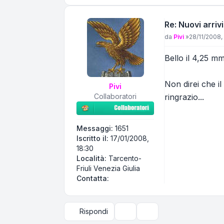
Re: Nuovi arrivi
Messaggio
da
Pivi
»
28/11/2008,
Bello il 4,25 mm
Non direi che il
Pivi
Collaboratori
ringrazio...
Messaggi:
1651
Iscritto il:
17/01/2008,
18:30
Località:
Tarcento-
Friuli Venezia Giulia
Contatta Pivi
Contatta:
Rispondi
Strumenti argomento
Opzioni di visualizzazi