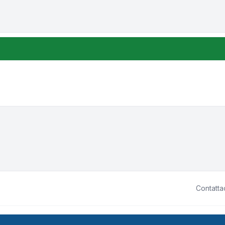
Contatta
ited • Design by
Leenoz.com
P