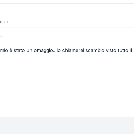
 8:23
.
 mio è stato un omaggio...lo chiamerei scambio visto tutto il
one e ordinamento