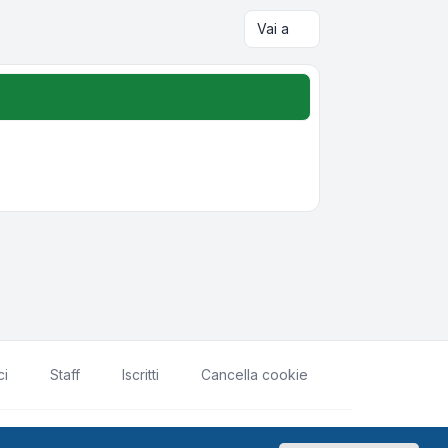
Vai a
ci
Staff
Iscritti
Cancella cookie
rivacy
|
Condizioni
|
Tutti gli orari sono
UTC+02:00