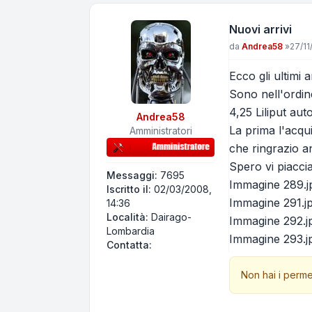
Nuovi arrivi
Messaggio
da
Andrea58
»
27/11
Ecco gli ultimi
Sono nell'ordi
4,25 Liliput au
Andrea58
La prima l'acqu
Amministratori
che ringrazio a
Spero vi piacci
Messaggi:
7695
Immagine 289.j
Iscritto il:
02/03/2008,
Immagine 291.j
14:36
Località:
Dairago-
Immagine 292.j
Lombardia
Immagine 293.j
Contatta Andrea58
Contatta:
Non hai i perme