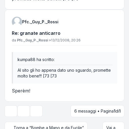
Pfc._Guy_P._Rossi
Re: granate anticarro
Messaggio
da
Pfc._Guy_P._Rossi
»
13/12/2008, 20:26
kumpa88 ha scritto:
Al sito gli ho appena dato uno sguardo, promette
molto bene!!! [73 [73
Sperèm!
6 messaggi • Pagina
1
di
1
Strumenti argomento
Opzioni di visualizzazione e ordinamento
Torna a “Bombe a Mano e da Fucile”
Vai a