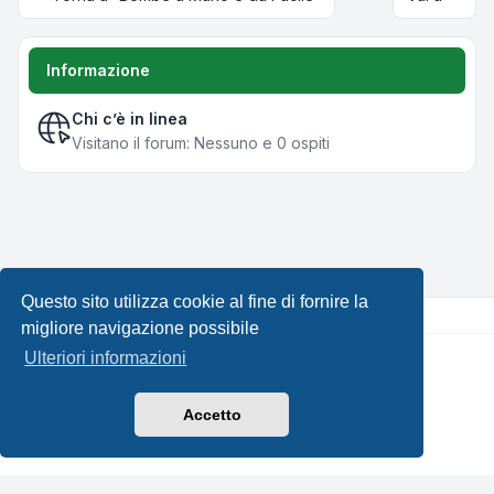
Informazione
Chi c’è in linea
Visitano il forum: Nessuno e 0 ospiti
Questo sito utilizza cookie al fine di fornire la
migliore navigazione possibile
Ulteriori informazioni
Creato da
phpBB
® Forum Software © phpBB Limited •
Design by
Leenoz.com
Traduzione Italiana
phpBB-Italia.it
Accetto
Privacy
|
Condizioni
|
Tutti gli orari sono
UTC+02:00