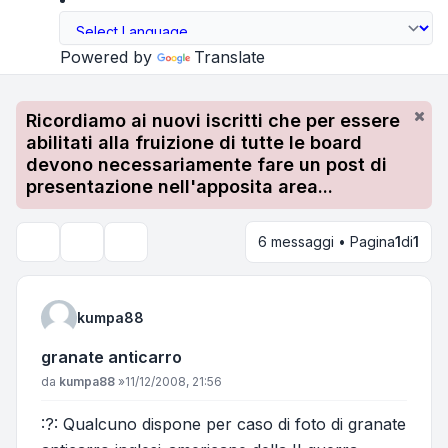
Powered by
Translate
Ricordiamo ai nuovi iscritti che per essere
abilitati alla fruizione di tutte le board
devono necessariamente fare un post di
presentazione nell'apposita area...
6 messaggi • Pagina
1
di
1
Strumenti argomento
Cerca
kumpa88
granate anticarro
Messaggio
da
kumpa88
»
11/12/2008, 21:56
:?: Qualcuno dispone per caso di foto di granate