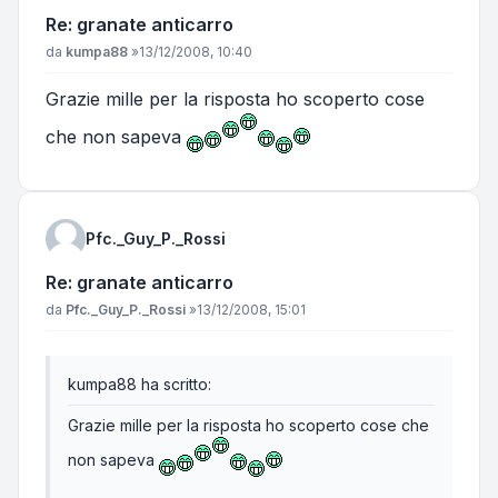
Re: granate anticarro
Messaggio
da
kumpa88
»
13/12/2008, 10:40
Grazie mille per la risposta ho scoperto cose
che non sapeva
Pfc._Guy_P._Rossi
Re: granate anticarro
Messaggio
da
Pfc._Guy_P._Rossi
»
13/12/2008, 15:01
kumpa88 ha scritto:
Grazie mille per la risposta ho scoperto cose che
non sapeva