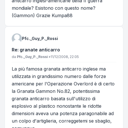
anticarro inglesi-americane della II guerra
mondiale? Esistono con questo nome?
(Gammon) Grazie Kumpa88
Pfc._Guy_P._Rossi
Re: granate anticarro
Messaggio
da
Pfc._Guy_P._Rossi
»
11/12/2008, 22:05
La più famosa granata anticarro inglese ma
utilizzata in grandissimo numero dalle forze
americane per l'Operazione Overlord è di certo
la Granata Gammon No.82, potentissima
granata anticarro basata sull'utilizzo di
esplosivo al plastico nonostante le ridotte
dimensioni aveva una potenza paragonabile ad
un colpo d'artiglieria, correggetemi se sbaglio,