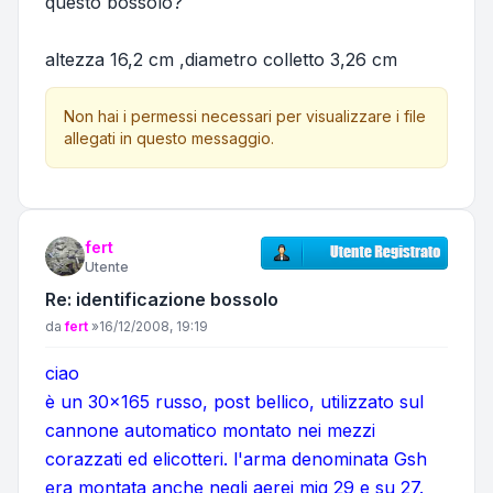
questo bossolo?
altezza 16,2 cm ,diametro colletto 3,26 cm
Non hai i permessi necessari per visualizzare i file
allegati in questo messaggio.
fert
Utente
Re: identificazione bossolo
Messaggio
da
fert
»
16/12/2008, 19:19
ciao
è un 30x165 russo, post bellico, utilizzato sul
cannone automatico montato nei mezzi
corazzati ed elicotteri. l'arma denominata Gsh
era montata anche negli aerei mig 29 e su 27.