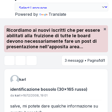
Powered by
Translate
Ricordiamo ai nuovi iscritti che per essere
abilitati alla fruizione di tutte le board
devono necessariamente fare un post di
presentazione nell'apposita area...
3 messaggi • Pagina
1
di
1
Strumenti argomento
Cerca
karl
identificazione bossolo (30x165 russo)
Messaggio
da
karl
»
16/12/2008, 19:01
salve, mi potete dare qualche informazione su