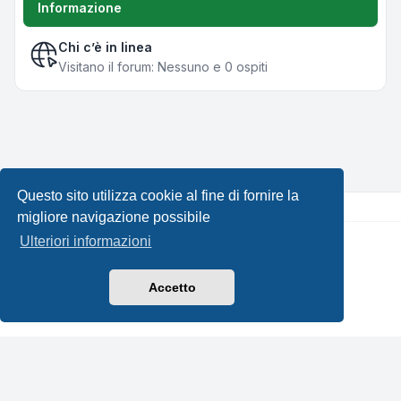
Informazione
Chi c’è in linea
Visitano il forum: Nessuno e 0 ospiti
Questo sito utilizza cookie al fine di fornire la
migliore navigazione possibile
Ulteriori informazioni
Creato da
phpBB
® Forum Software © phpBB Limited •
Design by
Leenoz.com
Traduzione Italiana
phpBB-Italia.it
Accetto
Privacy
|
Condizioni
|
Tutti gli orari sono
UTC+02:00