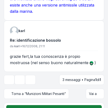
esiste anche una versione antimissile utilizzata
dalla marina.
karl
Re: identificazione bossolo
Messaggio
da
karl
»
16/12/2008, 21:11
grazie fert,la tua conoscenza è propio
mostruosa (nel senso buono naturalmente
)
3 messaggi • Pagina
1
di
1
Strumenti argomento
Opzioni di visualizzazione e ordinamento
Torna a “Munizioni Militari Pesanti”
Vai a