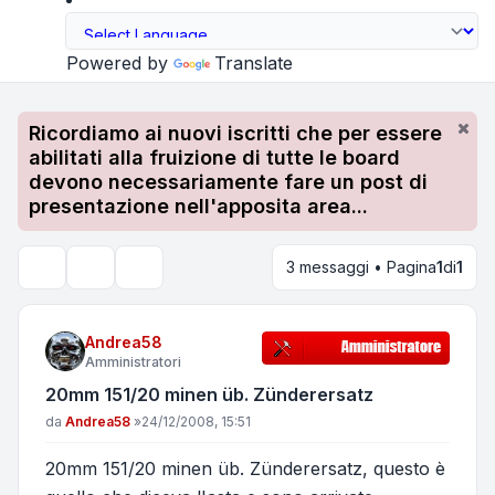
Powered by
Translate
Ricordiamo ai nuovi iscritti che per essere
abilitati alla fruizione di tutte le board
devono necessariamente fare un post di
presentazione nell'apposita area...
3 messaggi • Pagina
1
di
1
Strumenti argomento
Cerca
Andrea58
Amministratori
20mm 151/20 minen üb. Zünderersatz
Messaggio
da
Andrea58
»
24/12/2008, 15:51
20mm 151/20 minen üb. Zünderersatz, questo è