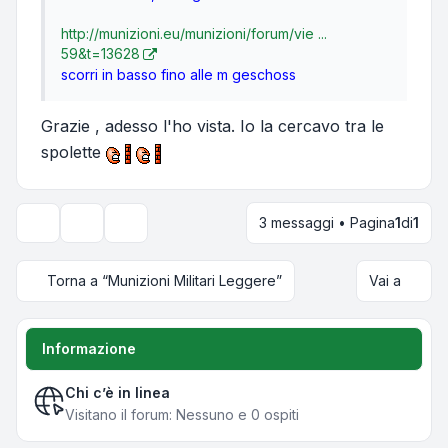
http://munizioni.eu/munizioni/forum/vie ...
59&t=13628
scorri in basso fino alle m geschoss
Grazie , adesso l'ho vista. Io la cercavo tra le
spolette
3 messaggi • Pagina
1
di
1
Strumenti argomento
Opzioni di visualizzazione e ordinamento
Torna a “Munizioni Militari Leggere”
Vai a
Informazione
Chi c’è in linea
Visitano il forum: Nessuno e 0 ospiti