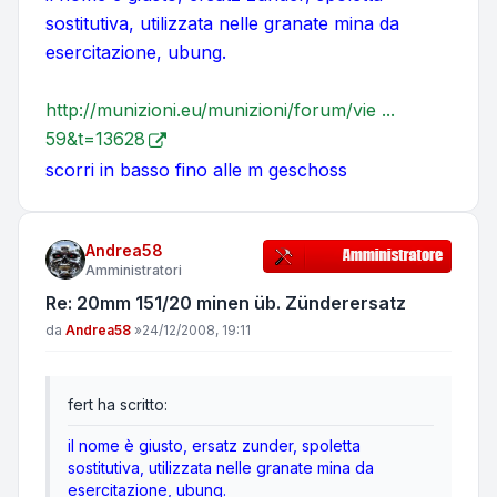
sostitutiva, utilizzata nelle granate mina da
esercitazione, ubung.
http://munizioni.eu/munizioni/forum/vie ...
59&t=13628
scorri in basso fino alle m geschoss
Andrea58
Amministratori
Re: 20mm 151/20 minen üb. Zünderersatz
Messaggio
da
Andrea58
»
24/12/2008, 19:11
fert ha scritto:
il nome è giusto, ersatz zunder, spoletta
sostitutiva, utilizzata nelle granate mina da
esercitazione, ubung.