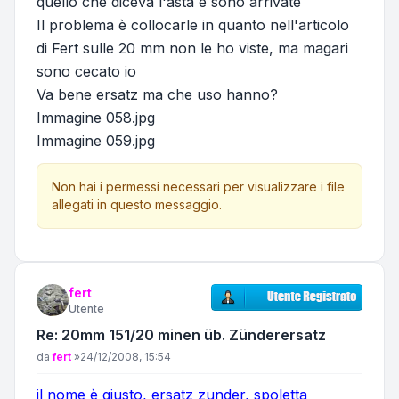
quello che diceva l'asta e sono arrivate
Il problema è collocarle in quanto nell'articolo
di Fert sulle 20 mm non le ho viste, ma magari
sono cecato io
Va bene ersatz ma che uso hanno?
Immagine 058.jpg
Immagine 059.jpg
Non hai i permessi necessari per visualizzare i file
allegati in questo messaggio.
fert
Utente
Re: 20mm 151/20 minen üb. Zünderersatz
Messaggio
da
fert
»
24/12/2008, 15:54
il nome è giusto, ersatz zunder, spoletta