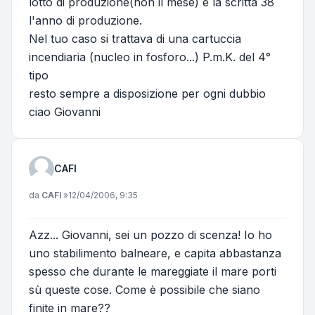
lotto di produzione(non il mese) e la scritta 38
l'anno di produzione.
Nel tuo caso si trattava di una cartuccia
incendiaria (nucleo in fosforo...) P.m.K. del 4°
tipo
resto sempre a disposizione per ogni dubbio
ciao Giovanni
CAFI
Messaggio
da
CAFI
»
12/04/2006, 9:35
Azz... Giovanni, sei un pozzo di scenza! Io ho
uno stabilimento balneare, e capita abbastanza
spesso che durante le mareggiate il mare porti
sù queste cose. Come è possibile che siano
finite in mare??