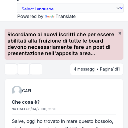
Powered by
Translate
Ricordiamo ai nuovi iscritti che per essere
abilitati alla fruizione di tutte le board
devono necessariamente fare un post di
presentazione nell'apposita area...
4 messaggi • Pagina
1
di
1
Strumenti argomento
Cerca
CAFI
Che cosa è?
Messaggio
da
CAFI
»
11/04/2006, 15:28
Salve, oggi ho trovato in mare questo bossolo,