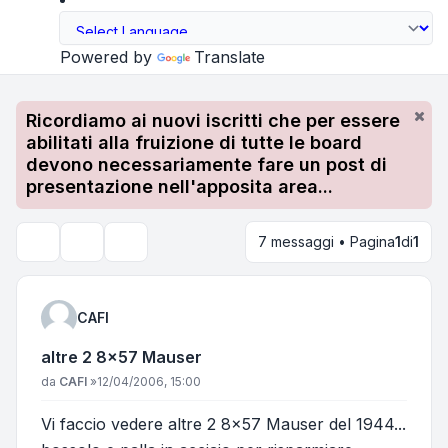
Powered by
Translate
Ricordiamo ai nuovi iscritti che per essere
abilitati alla fruizione di tutte le board
devono necessariamente fare un post di
presentazione nell'apposita area...
7 messaggi • Pagina
1
di
1
Strumenti argomento
Cerca
CAFI
altre 2 8x57 Mauser
Messaggio
da
CAFI
»
12/04/2006, 15:00
Vi faccio vedere altre 2 8x57 Mauser del 1944...