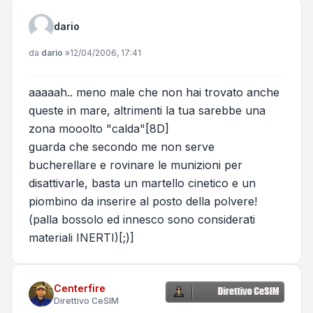
dario
Messaggio
da
dario
»
12/04/2006, 17:41
aaaaah.. meno male che non hai trovato anche
queste in mare, altrimenti la tua sarebbe una
zona mooolto "calda"[8D]
guarda che secondo me non serve
bucherellare e rovinare le munizioni per
disattivarle, basta un martello cinetico e un
piombino da inserire al posto della polvere!
(palla bossolo ed innesco sono considerati
materiali INERTI)[;)]
Centerfire
Direttivo CeSIM