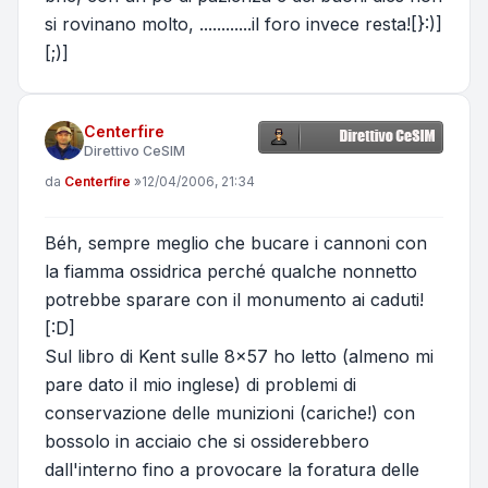
si rovinano molto, ............il foro invece resta![}:)]
[;)]
Centerfire
Direttivo CeSIM
Messaggio
da
Centerfire
»
12/04/2006, 21:34
Béh, sempre meglio che bucare i cannoni con
la fiamma ossidrica perché qualche nonnetto
potrebbe sparare con il monumento ai caduti!
[:D]
Sul libro di Kent sulle 8x57 ho letto (almeno mi
pare dato il mio inglese) di problemi di
conservazione delle munizioni (cariche!) con
bossolo in acciaio che si ossiderebbero
dall'interno fino a provocare la foratura delle