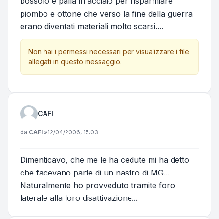
bossolo e palla in acciaio per risparmiare
piombo e ottone che verso la fine della guerra
erano diventati materiali molto scarsi....
Non hai i permessi necessari per visualizzare i file
allegati in questo messaggio.
CAFI
Messaggio
da
CAFI
»
12/04/2006, 15:03
Dimenticavo, che me le ha cedute mi ha detto
che facevano parte di un nastro di MG...
Naturalmente ho provveduto tramite foro
laterale alla loro disattivazione...