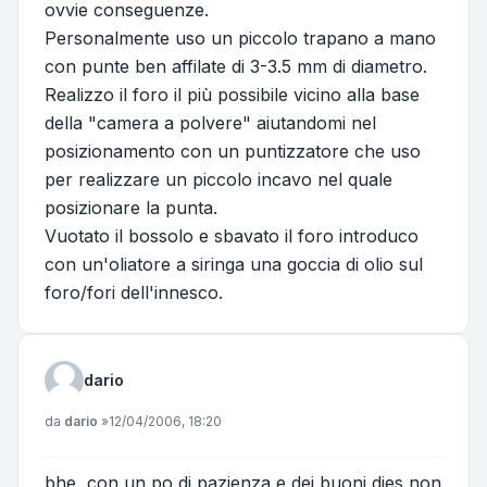
ovvie conseguenze.
Personalmente uso un piccolo trapano a mano
con punte ben affilate di 3-3.5 mm di diametro.
Realizzo il foro il più possibile vicino alla base
della "camera a polvere" aiutandomi nel
posizionamento con un puntizzatore che uso
per realizzare un piccolo incavo nel quale
posizionare la punta.
Vuotato il bossolo e sbavato il foro introduco
con un'oliatore a siringa una goccia di olio sul
foro/fori dell'innesco.
dario
Messaggio
da
dario
»
12/04/2006, 18:20
bhe, con un po di pazienza e dei buoni dies non