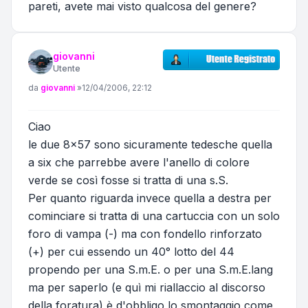
pareti, avete mai visto qualcosa del genere?
giovanni
Utente
Messaggio
da
giovanni
»
12/04/2006, 22:12
Ciao
le due 8x57 sono sicuramente tedesche quella
a six che parrebbe avere l'anello di colore
verde se così fosse si tratta di una s.S.
Per quanto riguarda invece quella a destra per
cominciare si tratta di una cartuccia con un solo
foro di vampa (-) ma con fondello rinforzato
(+) per cui essendo un 40° lotto del 44
propendo per una S.m.E. o per una S.m.E.lang
ma per saperlo (e quì mi riallaccio al discorso
della foratura) è d'obbligo lo smontaggio come