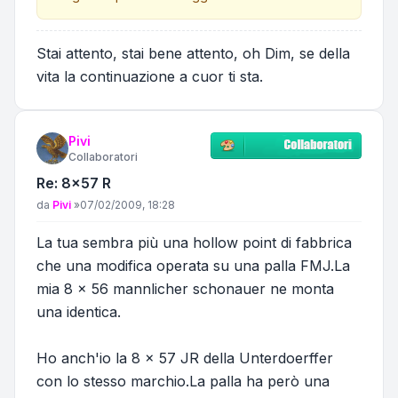
Stai attento, stai bene attento, oh Dim, se della
vita la continuazione a cuor ti sta.
Pivi
Collaboratori
Re: 8x57 R
Messaggio
da
Pivi
»
07/02/2009, 18:28
La tua sembra più una hollow point di fabbrica
che una modifica operata su una palla FMJ.La
mia 8 x 56 mannlicher schonauer ne monta
una identica.
Ho anch'io la 8 x 57 JR della Unterdoerffer
con lo stesso marchio.La palla ha però una