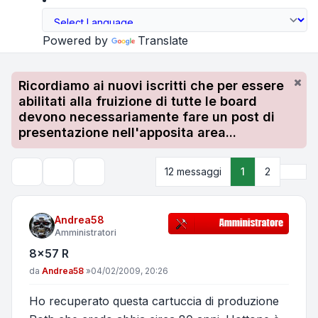
Powered by
Translate
Ricordiamo ai nuovi iscritti che per essere
abilitati alla fruizione di tutte le board
devono necessariamente fare un post di
presentazione nell'apposita area...
Pros
12 messaggi
1
2
Strumenti argomento
Cerca
Andrea58
Amministratori
8x57 R
Messaggio
da
Andrea58
»
04/02/2009, 20:26
Ho recuperato questa cartuccia di produzione