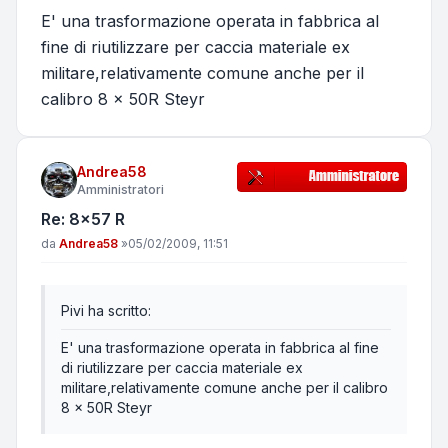
E' una trasformazione operata in fabbrica al
fine di riutilizzare per caccia materiale ex
militare,relativamente comune anche per il
calibro 8 x 50R Steyr
Andrea58
Amministratori
Re: 8x57 R
Messaggio
da
Andrea58
»
05/02/2009, 11:51
Pivi ha scritto:
E' una trasformazione operata in fabbrica al fine
di riutilizzare per caccia materiale ex
militare,relativamente comune anche per il calibro
8 x 50R Steyr