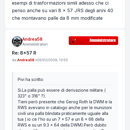
esempi di trasformazioni simili adesso che ci
penso anche su vari 8 x 57 JRS degli anni 40
che montavano palle da 8 mm modificate
Andrea58
Amministratori
Re: 8x57 R
Messaggio
da
Andrea58
»
05/02/2009, 13:50
Pivi ha scritto:
Si.La palla può essere di derivazione militare (
323" o 318" ?).
Tieni però presente che Gerog Roth la DWM e la
RWS avevano in catalogo anche per le munizioni
civili una palla blindata praticamente uguale alla
tua ( io ce l'ho su un 7 x 57 e un 8 x 68 della
RWS e su un 9.3 x 64 della DWM).Però dubito