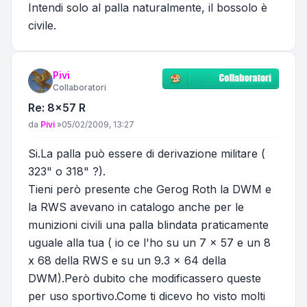
Intendi solo al palla naturalmente, il bossolo è
civile.
Pivi
Collaboratori
Re: 8x57 R
Messaggio
da
Pivi
»
05/02/2009, 13:27
Si.La palla può essere di derivazione militare (
323" o 318" ?).
Tieni però presente che Gerog Roth la DWM e
la RWS avevano in catalogo anche per le
munizioni civili una palla blindata praticamente
uguale alla tua ( io ce l'ho su un 7 x 57 e un 8
x 68 della RWS e su un 9.3 x 64 della
DWM).Però dubito che modificassero queste
per uso sportivo.Come ti dicevo ho visto molti