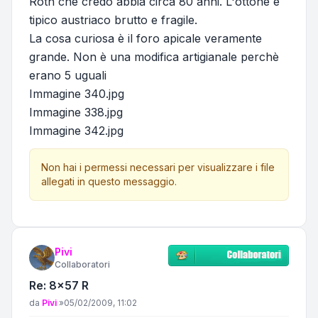
Roth che credo abbia circa 80 anni. L'ottone è
tipico austriaco brutto e fragile.
La cosa curiosa è il foro apicale veramente
grande. Non è una modifica artigianale perchè
erano 5 uguali
Immagine 340.jpg
Immagine 338.jpg
Immagine 342.jpg
Non hai i permessi necessari per visualizzare i file
allegati in questo messaggio.
Pivi
Collaboratori
Re: 8x57 R
Messaggio
da
Pivi
»
05/02/2009, 11:02