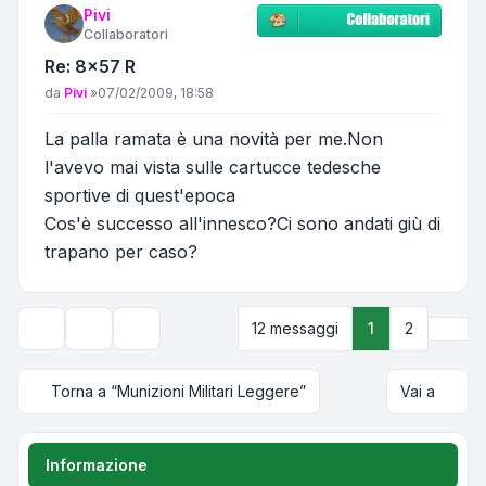
Pivi
Collaboratori
Re: 8x57 R
Messaggio
da
Pivi
»
07/02/2009, 18:58
La palla ramata è una novità per me.Non
l'avevo mai vista sulle cartucce tedesche
sportive di quest'epoca
Cos'è successo all'innesco?Ci sono andati giù di
trapano per caso?
Pros
12 messaggi
1
2
Strumenti argomento
Opzioni di visualizzazione e ordinamento
Torna a “Munizioni Militari Leggere”
Vai a
Informazione