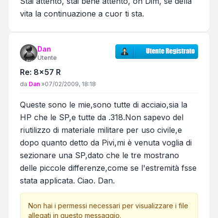
Stai attento, stai bene attento, oh Dim, se della
vita la continuazione a cuor ti sta.
Dan
Utente
Re: 8x57 R
Messaggio
da
Dan
»
07/02/2009, 18:18
Queste sono le mie,sono tutte di acciaio,sia la
HP che le SP,e tutte da .318.Non sapevo del
riutilizzo di materiale militare per uso civile,e
dopo quanto detto da Pivi,mi è venuta voglia di
sezionare una SP,dato che le tre mostrano
delle piccole differenze,come se l'estremità fsse
stata applicata. Ciao. Dan.
Non hai i permessi necessari per visualizzare i file
allegati in questo messaggio.