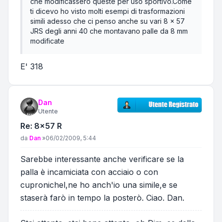
che modificassero queste per uso sportivo.Come
ti dicevo ho visto molti esempi di trasformazioni
simili adesso che ci penso anche su vari 8 x 57
JRS degli anni 40 che montavano palle da 8 mm
modificate
E' 318
Dan
Utente
Re: 8x57 R
Messaggio
da
Dan
»
06/02/2009, 5:44
Sarebbe interessante anche verificare se la
palla è incamiciata con acciaio o con
cupronichel,ne ho anch'io una simile,e se
staserà farò in tempo la posterò. Ciao. Dan.