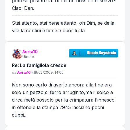
potresti postare la foto di un bossolo di scavo?
Ciao. Dan.
Stai attento, stai bene attento, oh Dim, se della
vita la continuazione a cuor ti sta.
Aorta10
Utente
Re: La famigliola cresce
Messaggio
da
Aorta10
»
19/02/2009, 14:05
Non sono certo di averlo ancora,alla fine era
solo un pezzo di ferro arruginito,ma il solco a
circa metà bossolo per la crimpatura,l'innesco
in ottone e la stampa ?945 lasciano pochi
dubbi...