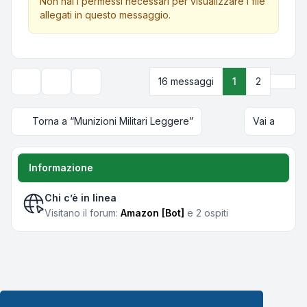
Non hai i permessi necessari per visualizzare i file
allegati in questo messaggio.
Pros
16 messaggi
1
2
Strumenti argomento
Opzioni di visualizzazione e ordinamento
Torna a “Munizioni Militari Leggere”
Vai a
Informazione
Chi c’è in linea
Visitano il forum:
Amazon [Bot]
e 2 ospiti