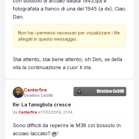
con bossolo di acciaio datata 1943,qui è
fotografata a fianco di una del 1945 (a dx). Ciao.
Dan.
Non hai i permessi necessari per visualizzare i file
allegati in questo messaggio.
Stai attento, stai bene attento, oh Dim, se della
vita la continuazione a cuor ti sta.
Centerfire
Direttivo CeSIM
Re: La famigliola cresce
Messaggio
da
Centerfire
»
17/02/2009, 21:04
Sono difficili da reperire le M38 col bossolo in
acciaio laccato?