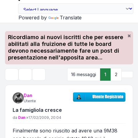
Powered by
Translate
Ricordiamo ai nuovi iscritti che per essere
abilitati alla fruizione di tutte le board
devono necessariamente fare un post di
presentazione nell'apposita area...
Pros
16 messaggi
1
2
Strumenti argomento
Cerca
Dan
Utente
La famigliola cresce
Messaggio
da
Dan
»
17/02/2009, 20:04
Finalmente sono riuscito ad avere una 9M38