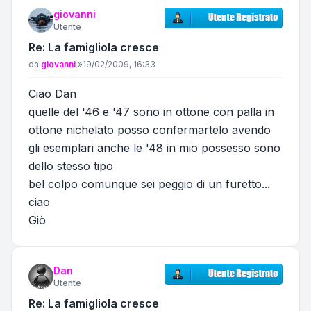
giovanni
Utente
Re: La famigliola cresce
Messaggio
da
giovanni
»
19/02/2009, 16:33
Ciao Dan
quelle del '46 e '47 sono in ottone con palla in
ottone nichelato posso confermartelo avendo
gli esemplari anche le '48 in mio possesso sono
dello stesso tipo
bel colpo comunque sei peggio di un furetto...
ciao
Giò
Dan
Utente
Re: La famigliola cresce