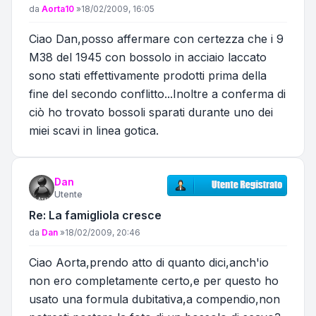
Messaggio
da
Aorta10
»
18/02/2009, 16:05
Ciao Dan,posso affermare con certezza che i 9
M38 del 1945 con bossolo in acciaio laccato
sono stati effettivamente prodotti prima della
fine del secondo conflitto...Inoltre a conferma di
ciò ho trovato bossoli sparati durante uno dei
miei scavi in linea gotica.
Dan
Utente
Re: La famigliola cresce
Messaggio
da
Dan
»
18/02/2009, 20:46
Ciao Aorta,prendo atto di quanto dici,anch'io
non ero completamente certo,e per questo ho
usato una formula dubitativa,a compendio,non