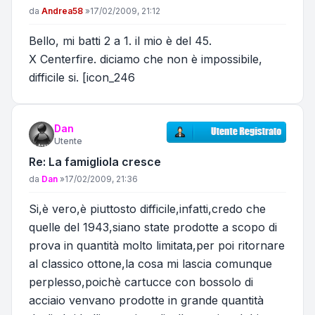
Messaggio
da
Andrea58
»
17/02/2009, 21:12
Bello, mi batti 2 a 1. il mio è del 45.
X Centerfire. diciamo che non è impossibile,
difficile si. [icon_246
Dan
Utente
Re: La famigliola cresce
Messaggio
da
Dan
»
17/02/2009, 21:36
Si,è vero,è piuttosto difficile,infatti,credo che
quelle del 1943,siano state prodotte a scopo di
prova in quantità molto limitata,per poi ritornare
al classico ottone,la cosa mi lascia comunque
perplesso,poichè cartucce con bossolo di
acciaio venvano prodotte in grande quantità