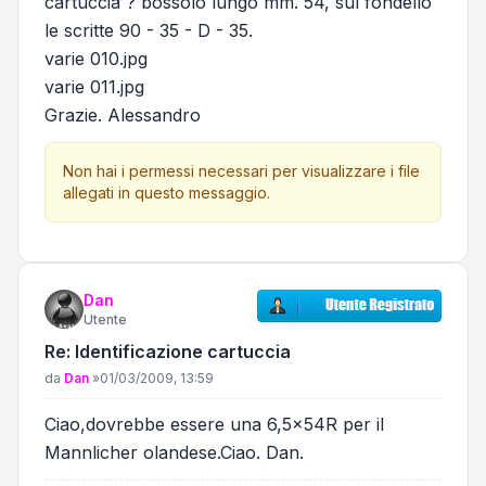
cartuccia ? bossolo lungo mm. 54, sul fondello
le scritte 90 - 35 - D - 35.
varie 010.jpg
varie 011.jpg
Grazie. Alessandro
Non hai i permessi necessari per visualizzare i file
allegati in questo messaggio.
Dan
Utente
Re: Identificazione cartuccia
Messaggio
da
Dan
»
01/03/2009, 13:59
Ciao,dovrebbe essere una 6,5x54R per il
Mannlicher olandese.Ciao. Dan.