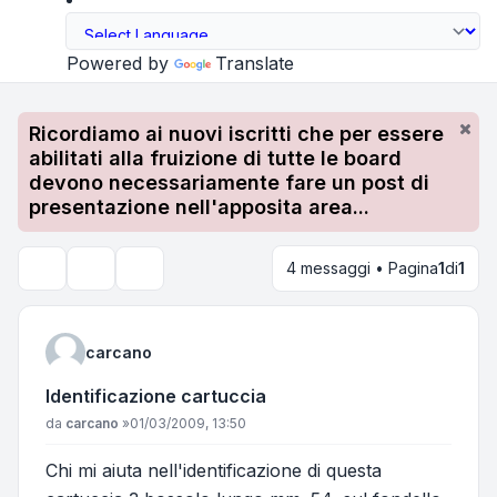
Powered by
Translate
Ricordiamo ai nuovi iscritti che per essere
abilitati alla fruizione di tutte le board
devono necessariamente fare un post di
presentazione nell'apposita area...
4 messaggi • Pagina
1
di
1
Strumenti argomento
Cerca
carcano
Identificazione cartuccia
Messaggio
da
carcano
»
01/03/2009, 13:50
Chi mi aiuta nell'identificazione di questa