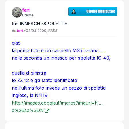
fert
Utente
Re: INNESCHI-SPOLETTE
Messaggio
da
fert
»
03/03/2009, 22:53
ciao
la prima foto è un cannello M35 italiano.....
nella seconda un innesco per spoletta IO 40,
quella di sinistra
lo ZZ42 è gia stato identificato
nell'ultima foto invece un pezzo di spoletta
inglese, la N°119
http://images.google.it/imgres?imgurl=h ...
c%26sa%3DN