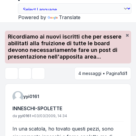
Powered by
Translate
Ricordiamo ai nuovi iscritti che per essere
abilitati alla fruizione di tutte le board
devono necessariamente fare un post di
presentazione nell'apposita area...
4 messaggi • Pagina
1
di
1
Strumenti argomento
Cerca
yyi0161
INNESCHI-SPOLETTE
Messaggio
da
yyi0161
»
03/03/2009, 14:34
In una scatola, ho tovato questi pezzi, sono