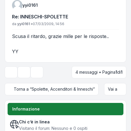
yyi0161
Re: INNESCHI-SPOLETTE
Messaggio
da
yyi0161
»
07/03/2009, 14:56
Scusa il ritardo, grazie mille per le risposte..
YY
4 messaggi • Pagina
1
di
1
Strumenti argomento
Opzioni di visualizzazione e ordinamento
Torna a “Spolette, Accenditori & Inneschi”
Vai a
Informazione
Chi c’è in linea
Visitano il forum: Nessuno e 0 ospiti