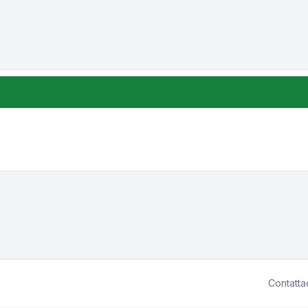
one e ordinamento
Contatta