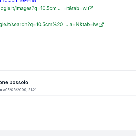
a 10.5cm leFH18
oogle.it/images?q=10.5cm ... =it&tab=wi
gle.it/search?q=10.5cm%20 ... a=N&tab=iw
ione bossolo
io
»
05/03/2009, 21:21