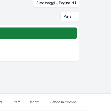
3 messaggi • Pagina
1
di
1
Vai a
ci
Staff
Iscritti
Cancella cookie