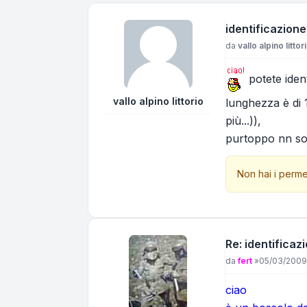
identificazione
Messaggio
da
vallo alpino littor
potete ident
vallo alpino littorio
lunghezza è di 
più...)),
purtoppo nn sono 
Non hai i perme
Re: identificaz
Messaggio
da
fert
»
05/03/2009,
ciao