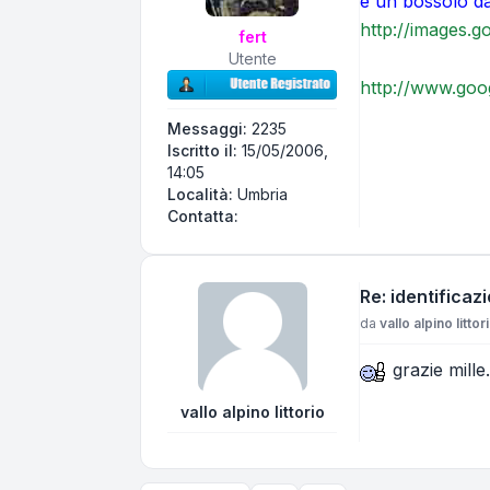
è un bossolo d
http://images.g
fert
Utente
http://www.goo
Messaggi:
2235
Iscritto il:
15/05/2006,
14:05
Località:
Umbria
Contatta fert
Contatta:
Re: identificaz
Messaggio
da
vallo alpino littor
grazie mille.
vallo alpino littorio