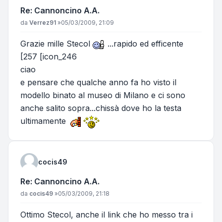
Re: Cannoncino A.A.
Messaggio
da
Verrez91
»
05/03/2009, 21:09
Grazie mille Stecol
...rapido ed efficente
[257 [icon_246
ciao
e pensare che qualche anno fa ho visto il
modello binato al museo di Milano e ci sono
anche salito sopra...chissà dove ho la testa
ultimamente
cocis49
Re: Cannoncino A.A.
Messaggio
da
cocis49
»
05/03/2009, 21:18
Ottimo Stecol, anche il link che ho messo tra i