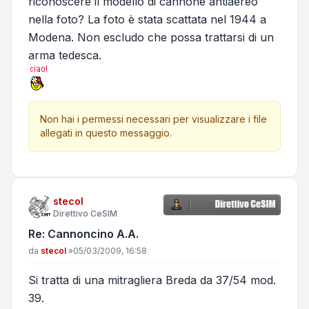
riconoscere il modello di cannone antiaereo
nella foto? La foto è stata scattata nel 1944 a
Modena. Non escludo che possa trattarsi di un
arma tedesca.
Non hai i permessi necessari per visualizzare i file
allegati in questo messaggio.
stecol
Direttivo CeSIM
Re: Cannoncino A.A.
Messaggio
da
stecol
»
05/03/2009, 16:58
Si tratta di una mitragliera Breda da 37/54 mod.
39.