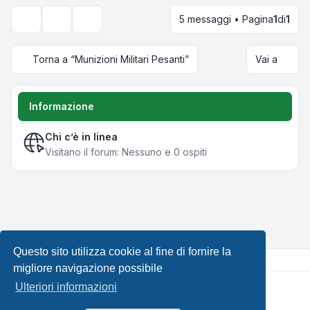
5 messaggi • Pagina
1
di
1
Strumenti argomento
Opzioni di visualizzazione e ordinamento
Torna a “Munizioni Militari Pesanti”
Vai a
Informazione
Chi c’è in linea
Visitano il forum: Nessuno e 0 ospiti
Questo sito utilizza cookie al fine di fornire la
migliore navigazione possibile
Ulteriori informazioni
Creato da
phpBB
® Forum Software © phpBB Limited •
Design by
Leenoz.com