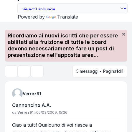
Powered by
Translate
Ricordiamo ai nuovi iscritti che per essere
abilitati alla fruizione di tutte le board
devono necessariamente fare un post di
presentazione nell'apposita area...
5 messaggi • Pagina
1
di
1
Strumenti argomento
Cerca
Verrez91
Cannoncino A.A.
Messaggio
da
Verrez91
»
05/03/2009, 15:26
Ciao a tutti! Qualcuno di voi riesce a