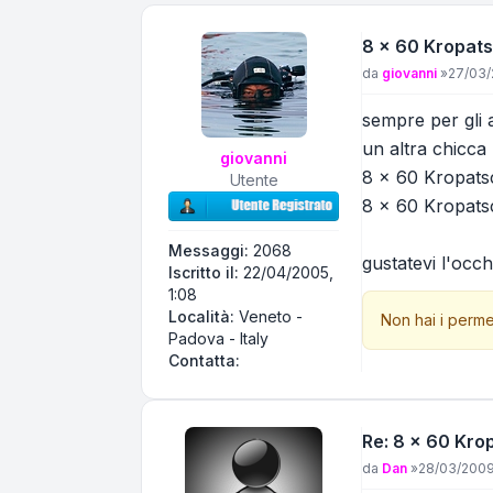
8 x 60 Kropat
Messaggio
da
giovanni
»
27/03/
sempre per gli 
un altra chicca
giovanni
8 x 60 Kropats
Utente
8 x 60 Kropats
Messaggi:
2068
gustatevi l'occhi
Iscritto il:
22/04/2005,
1:08
Località:
Veneto -
Non hai i perme
Padova - Italy
Contatta giovanni
Contatta:
Re: 8 x 60 Kro
Messaggio
da
Dan
»
28/03/2009