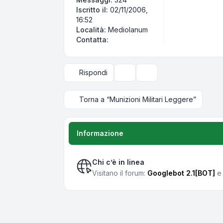
Iscritto il:
02/11/2006,
16:52
Località:
Mediolanum
Contatta Dan
Contatta:
Rispondi
Strumenti argomento
Opzioni di visualizzazi
Torna a “Munizioni Militari Leggere”
Informazione
Chi c’è in linea
Visitano il forum:
Googlebot 2.1[BOT]
e 