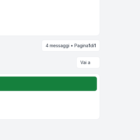
4 messaggi • Pagina
1
di
1
Vai a