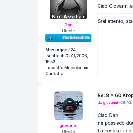
Ciao Giovanni,a
Stai attento, st
Dan
Utente
Messaggi:
324
Iscritto il:
02/11/2006,
16:52
Località:
Mediolanum
Contatta Dan
Contatta:
Re: 8 x 60 Kro
Messaggio
da
giovanni
»
28/03/
Ciao Dan
ne possiedo due
giovanni
La costruzione 
Utente