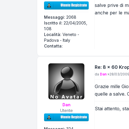
salve prive di 
anche per le m
Messaggi:
2068
Iscritto il:
22/04/2005,
1:08
Località:
Veneto -
Padova - Italy
Contatta giovanni
Contatta:
Re: 8 x 60 Kro
Messaggio
da
Dan
»
28/03/2009
Grazie mille Gi
quelle a salve. 
Dan
Stai attento, st
Utente
Messaggi:
324