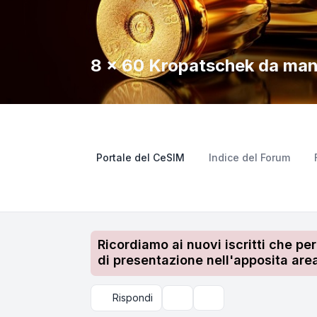
8 x 60 Kropatschek da man
Portale del CeSIM
Indice del Forum
Ricordiamo ai nuovi iscritti che pe
di presentazione nell'apposita area
Rispondi
Strumenti argomento
Cerca