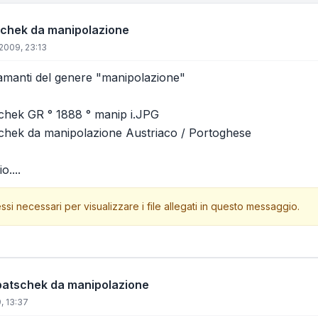
schek da manipolazione
2009, 23:13
amanti del genere "manipolazione"
chek GR ° 1888 ° manip i.JPG
chek da manipolazione Austriaco / Portoghese
o....
ssi necessari per visualizzare i file allegati in questo messaggio.
patschek da manipolazione
, 13:37