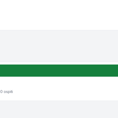
one e ordinamento
0 ospiti