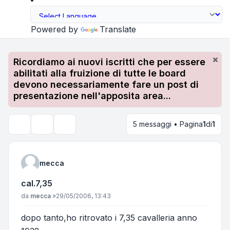
Powered by
Translate
Ricordiamo ai nuovi iscritti che per essere
abilitati alla fruizione di tutte le board
devono necessariamente fare un post di
presentazione nell'apposita area...
5 messaggi • Pagina
1
di
1
Strumenti argomento
Cerca
mecca
cal.7,35
Messaggio
da
mecca
»
29/05/2006, 13:43
dopo tanto,ho ritrovato i 7,35 cavalleria anno