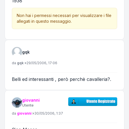
1938
Non hai i permessi necessari per visualizzare i file
allegati in questo messaggio.
gqk
Messaggio
da
gqk
»
29/05/2006, 17:06
Belli ed interessanti , però perchè cavalleria?.
giovanni
Utente
Messaggio
da
giovanni
»
30/05/2006, 1:37