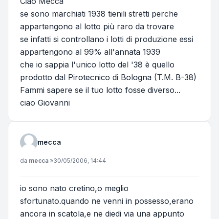
Ciao Mecca
se sono marchiati 1938 tienili stretti perche
appartengono al lotto più raro da trovare
se infatti si controllano i lotti di produzione essi
appartengono al 99% all'annata 1939
che io sappia l'unico lotto del '38 è quello
prodotto dal Pirotecnico di Bologna (T.M. B-38)
Fammi sapere se il tuo lotto fosse diverso...
ciao Giovanni
mecca
Messaggio
da
mecca
»
30/05/2006, 14:44
io sono nato cretino,o meglio
sfortunato.quando ne venni in possesso,erano
ancora in scatola,e ne diedi via una appunto