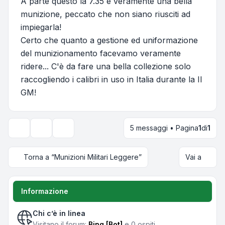
A parte questo la 7.35 è veramente una bella
munizione, peccato che non siano riusciti ad
impiegarla!
Certo che quanto a gestione ed uniformazione
del munizionamento facevamo veramente
ridere... C'è da fare una bella collezione solo
raccogliendo i calibri in uso in Italia durante la II
GM!
5 messaggi • Pagina
1
di
1
Strumenti argomento
Opzioni di visualizzazione e ordinamento
Torna a “Munizioni Militari Leggere”
Vai a
Informazione
Chi c’è in linea
Visitano il forum:
Bing [Bot]
e 0 ospiti