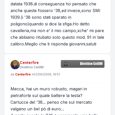
datata 1938.di conseguenza ho pensato che
anche queste fossero '38,ed invece,sono SMI
1939.(i '38 sono stati sparato in
poligono)quando si dice la sfiga.Ho detto
cavalleria,ma non e' il mio campo,xche' mi pare
che abbiano ritubato solo questo mod. 91 in tale
calibro.Meglio che ti risponda giovanni.saluti
Centerfire
Direttivo CeSIM
Messaggio
da
Centerfire
»
02/06/2006, 19:51
Mecca, hai un muro robusto, magari in
pietraforte sul quale battere la testa?
Cartucce del '38... penso che sul mercato
valgano un bel pò di euro...