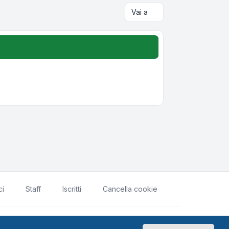
Vai a
ci
Staff
Iscritti
Cancella cookie
rivacy
|
Condizioni
|
Tutti gli orari sono
UTC+02:00