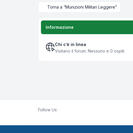
Torna a “Munizioni Militari Leggere”
Informazione
Chi c’è in linea
Visitano il forum: Nessuno e 0 ospiti
Follow Us:
Creato da
phpBB
® Forum Software © phpBB Lim