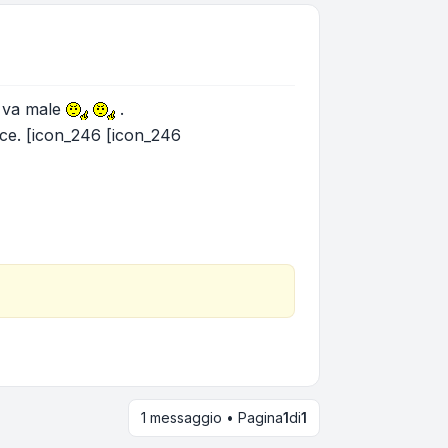
i va male
.
ce. [icon_246 [icon_246
1 messaggio • Pagina
1
di
1