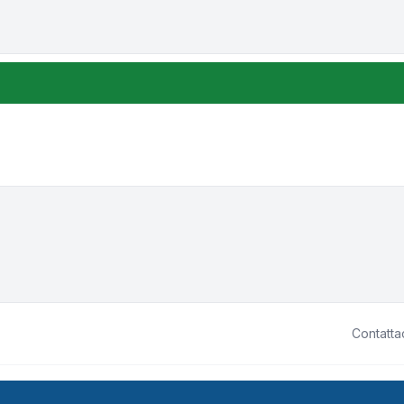
Contatta
ited • Design by
Leenoz.com
P