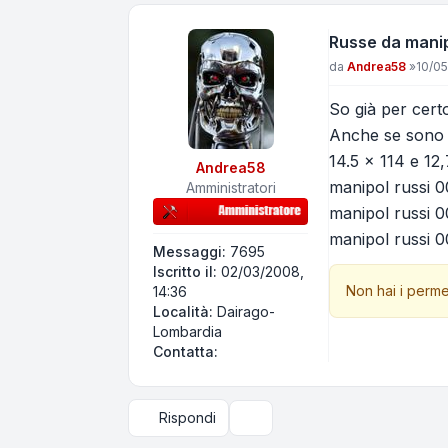
Russe da mani
Messaggio
da
Andrea58
»
10/05
So già per certo
Anche se sono 
14.5 x 114 e 12
Andrea58
manipol russi 0
Amministratori
manipol russi 0
manipol russi 0
Messaggi:
7695
Iscritto il:
02/03/2008,
Non hai i perme
14:36
Località:
Dairago-
Lombardia
Contatta Andrea58
Contatta:
Rispondi
Strumenti argomento