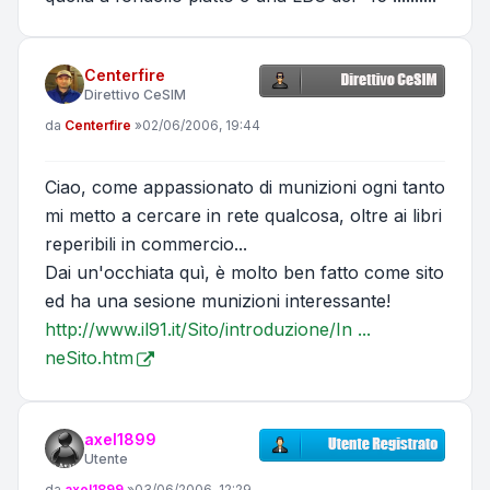
Centerfire
Direttivo CeSIM
Messaggio
da
Centerfire
»
02/06/2006, 19:44
Ciao, come appassionato di munizioni ogni tanto
mi metto a cercare in rete qualcosa, oltre ai libri
reperibili in commercio...
Dai un'occhiata quì, è molto ben fatto come sito
ed ha una sesione munizioni interessante!
http://www.il91.it/Sito/introduzione/In ...
neSito.htm
axel1899
Utente
Messaggio
da
axel1899
»
03/06/2006, 12:29