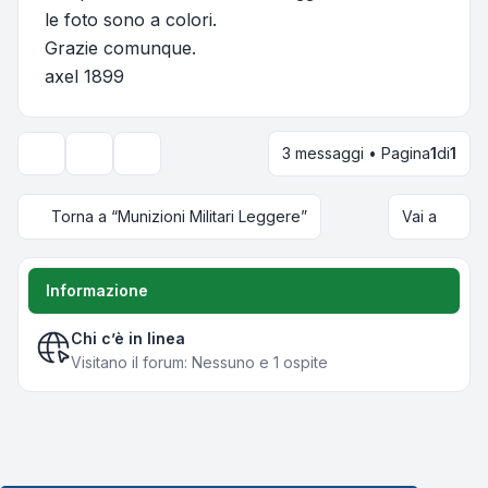
le foto sono a colori.
Grazie comunque.
axel 1899
3 messaggi • Pagina
1
di
1
Strumenti argomento
Opzioni di visualizzazione e ordinamento
Torna a “Munizioni Militari Leggere”
Vai a
Informazione
Chi c’è in linea
Visitano il forum: Nessuno e 1 ospite