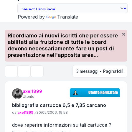
Powered by
Translate
Ricordiamo ai nuovi iscritti che per essere
abilitati alla fruizione di tutte le board
devono necessariamente fare un post di
presentazione nell'apposita area...
3 messaggi • Pagina
1
di
1
Strumenti argomento
Cerca
axel1899
Utente
bibliografia cartucce 6,5 e 7,35 carcano
Messaggio
da
axel1899
»
30/05/2006, 19:58
dove reperire informazioni su tali cartucce ?