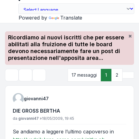
Powered by
Translate
Ricordiamo ai nuovi iscritti che per essere
abilitati alla fruizione di tutte le board
devono necessariamente fare un post di
presentazione nell'apposita area...
Pros
17 messaggi
1
2
Strumenti argomento
Cerca
giovanni47
DIE GROSS BERTHA
Messaggio
da
giovanni47
»
18/05/2009, 19:45
Se andiamo a leggere l’ultimo capoverso in