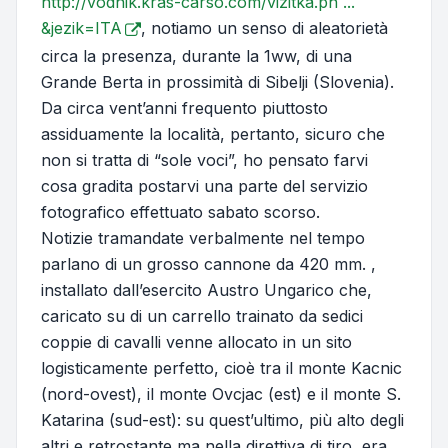
http://vodnik.kras-carso.com/vizitka.ph ...
&jezik=ITA
, notiamo un senso di aleatorietà
circa la presenza, durante la 1ww, di una
Grande Berta in prossimità di Sibelji (Slovenia).
Da circa vent’anni frequento piuttosto
assiduamente la località, pertanto, sicuro che
non si tratta di “sole voci”, ho pensato farvi
cosa gradita postarvi una parte del servizio
fotografico effettuato sabato scorso.
Notizie tramandate verbalmente nel tempo
parlano di un grosso cannone da 420 mm. ,
installato dall’esercito Austro Ungarico che,
caricato su di un carrello trainato da sedici
coppie di cavalli venne allocato in un sito
logisticamente perfetto, cioè tra il monte Kacnic
(nord-ovest), il monte Ovcjac (est) e il monte S.
Katarina (sud-est): su quest’ultimo, più alto degli
altri e retrostante ma nella direttiva di tiro, era