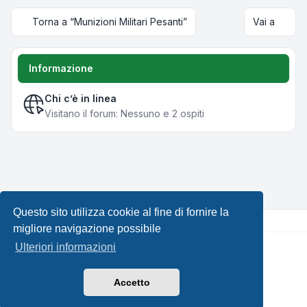
Torna a “Munizioni Militari Pesanti”
Vai a
Informazione
Chi c’è in linea
Visitano il forum: Nessuno e 2 ospiti
Questo sito utilizza cookie al fine di fornire la
migliore navigazione possibile
Ulteriori informazioni
Creato da
phpBB
® Forum Software © phpBB Limited •
Design by
Leenoz.com
Traduzione Italiana
phpBB-Italia.it
Accetto
Privacy
|
Condizioni
|
Tutti gli orari sono
UTC+02:00