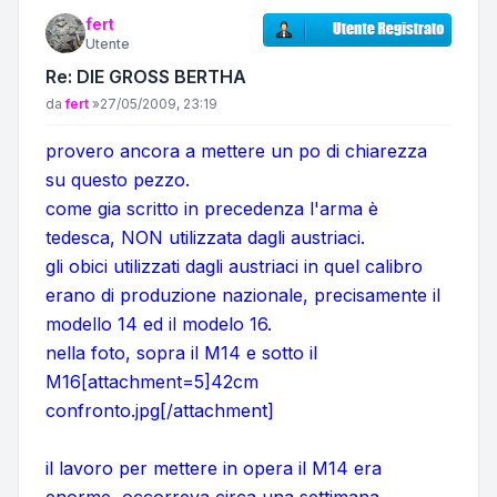
fert
Utente
Re: DIE GROSS BERTHA
Messaggio
da
fert
»
27/05/2009, 23:19
provero ancora a mettere un po di chiarezza
su questo pezzo.
come gia scritto in precedenza l'arma è
tedesca, NON utilizzata dagli austriaci.
gli obici utilizzati dagli austriaci in quel calibro
erano di produzione nazionale, precisamente il
modello 14 ed il modelo 16.
nella foto, sopra il M14 e sotto il
M16[attachment=5]42cm
confronto.jpg[/attachment]
il lavoro per mettere in opera il M14 era