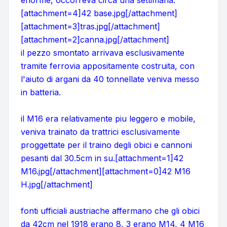
enorme, occorreva circa una settimana.
[attachment=4]42 base.jpg[/attachment]
[attachment=3]tras.jpg[/attachment]
[attachment=2]canna.jpg[/attachment]
il pezzo smontato arrivava esclusivamente
tramite ferrovia appositamente costruita, con
l'aiuto di argani da 40 tonnellate veniva messo
in batteria.
il M16 era relativamente piu leggero e mobile,
veniva trainato da trattrici esclusivamente
proggettate per il traino degli obici e cannoni
pesanti dal 30.5cm in su.[attachment=1]42
M16.jpg[/attachment][attachment=0]42 M16
H.jpg[/attachment]
fonti ufficiali austriache affermano che gli obici
da 42cm nel 1918 erano 8, 3 erano M14, 4 M16