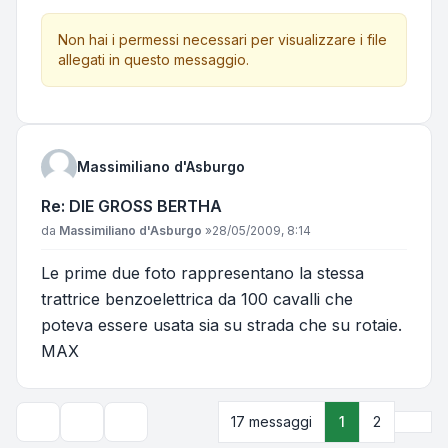
Non hai i permessi necessari per visualizzare i file
allegati in questo messaggio.
Massimiliano d'Asburgo
Re: DIE GROSS BERTHA
Messaggio
da
Massimiliano d'Asburgo
»
28/05/2009, 8:14
Le prime due foto rappresentano la stessa
trattrice benzoelettrica da 100 cavalli che
poteva essere usata sia su strada che su rotaie.
MAX
Pros
17 messaggi
1
2
Strumenti argomento
Opzioni di visualizzazione e ordinamento