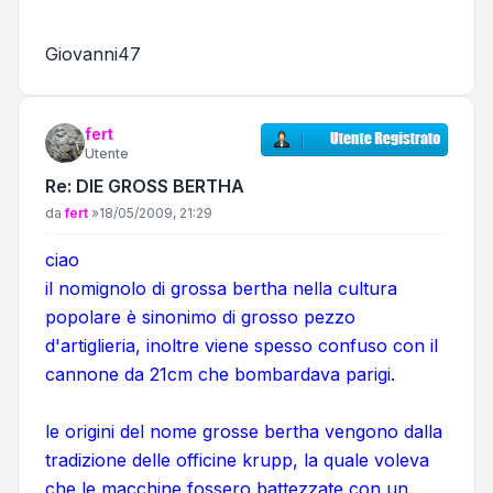
Giovanni47
fert
Utente
Re: DIE GROSS BERTHA
Messaggio
da
fert
»
18/05/2009, 21:29
ciao
il nomignolo di grossa bertha nella cultura
popolare è sinonimo di grosso pezzo
d'artiglieria, inoltre viene spesso confuso con il
cannone da 21cm che bombardava parigi.
le origini del nome grosse bertha vengono dalla
tradizione delle officine krupp, la quale voleva
che le macchine fossero battezzate con un