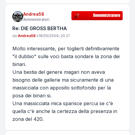
Andrea58
Amministratori
Re: DIE GROSS BERTHA
Messaggio
da
Andrea58
»
18/05/2009, 20:21
Molto interessante, per toglierti definitivamente
"il dubbio" sulle voci basta sondare la zona dei
binari.
Una bestia del genere magari non aveva
bisogno delle gallerie ma sicuramente di una
massicciata con apposito sottofondo per la
posa dei binari si.
Una massicciata mica sparisce percui se c'è
quella c'è anche la certezza della presenza in
zona del 420.