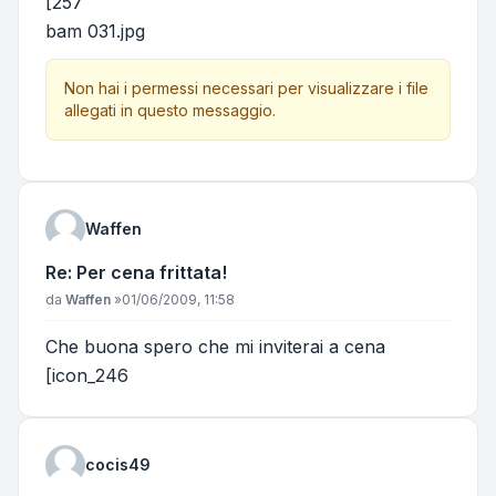
[257
bam 031.jpg
Non hai i permessi necessari per visualizzare i file
allegati in questo messaggio.
Waffen
Re: Per cena frittata!
Messaggio
da
Waffen
»
01/06/2009, 11:58
Che buona spero che mi inviterai a cena
[icon_246
cocis49