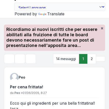
Powered by
Translate
Ricordiamo ai nuovi iscritti che per essere
abilitati alla fruizione di tutte le board
devono necessariamente fare un post di
presentazione nell'apposita area...
Pros
14 messaggi
1
2
Strumenti argomento
Cerca
Peo
Per cena frittata!
Messaggio
da
Peo
»
01/06/2009, 8:27
Ecco qui gli ingredienti per una bella frittatina!!