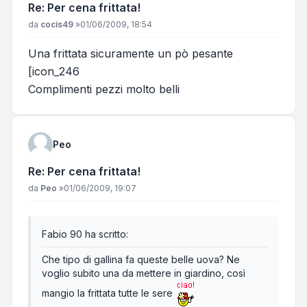
Re: Per cena frittata!
Messaggio
da
cocis49
»
01/06/2009, 18:54
Una frittata sicuramente un pò pesante
[icon_246
Complimenti pezzi molto belli
Peo
Re: Per cena frittata!
Messaggio
da
Peo
»
01/06/2009, 19:07
Fabio 90 ha scritto:
Che tipo di gallina fa queste belle uova? Ne
voglio subito una da mettere in giardino, così
mangio la frittata tutte le sere