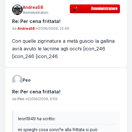
Andrea58
Amministratori
Re: Per cena frittata!
Messaggio
da
Andrea58
»
01/06/2009, 22:49
Con quelle zigrinature a metà guscio la gallina
avrà avuto le lacrime agli occhi [icon_246
[icon_246 [icon_246
Peo
Re: Per cena frittata!
Messaggio
da
Peo
»
02/06/2009, 9:59
leon1949 ha scritto:
mi spieghi cosa sono?e alla frittata si può