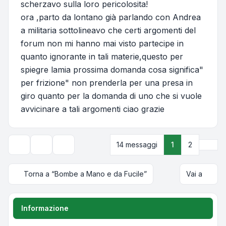
scherzavo sulla loro pericolosita!
ora ,parto da lontano già parlando con Andrea
a militaria sottolineavo che certi argomenti del
forum non mi hanno mai visto partecipe in
quanto ignorante in tali materie,questo per
spiegre lamia prossima domanda cosa significa"
per frizione" non prenderla per una presa in
giro quanto per la domanda di uno che si vuole
avvicinare a tali argomenti ciao grazie
Pros
14 messaggi
1
2
Strumenti argomento
Opzioni di visualizzazione e ordinamento
Torna a “Bombe a Mano e da Fucile”
Vai a
Informazione