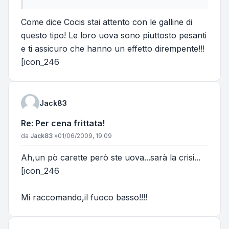
Come dice Cocis stai attento con le galline di
questo tipo! Le loro uova sono piuttosto pesanti
e ti assicuro che hanno un effetto dirempente!!!
[icon_246
Jack83
Re: Per cena frittata!
Messaggio
da
Jack83
»
01/06/2009, 19:09
Ah,un pò carette però ste uova...sarà la crisi...
[icon_246
Mi raccomando,il fuoco basso!!!!