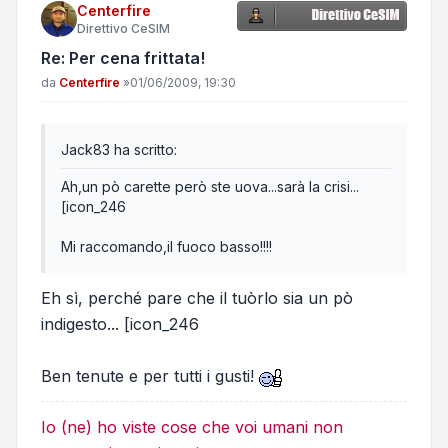
Centerfire
Direttivo CeSIM
Re: Per cena frittata!
Messaggio
da
Centerfire
»
01/06/2009, 19:30
Jack83 ha scritto:
Ah,un pò carette però ste uova...sarà la crisi...
[icon_246
Mi raccomando,il fuoco basso!!!!
Eh sì, perché pare che il tuòrlo sia un pò
indigesto... [icon_246
Ben tenute e per tutti i gusti!
Io (ne) ho viste cose che voi umani non