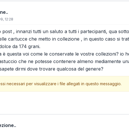
ne..
9, 12:28
post , innanzi tutti un saluto a tutti i partecipanti, qua sott
lle cartucce che metto in collezione , in questo caso si tra
 dolce da 174 grani.
è questa voi come le conservate le vostre collezioni? io ho 
i astuccio che ne potesse contenere almeno mediamente una
( sapete dirmi dove trovare qualcosa del genere?
ssi necessari per visualizzare i file allegati in questo messaggio.
ezione..