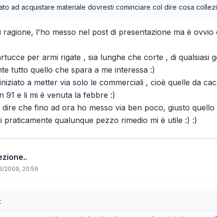
ato ad acquistare materiale dovresti cominciare col dire cosa collezio
 ragione, l'ho messo nel post di presentazione ma è ovvio c
rtucce per armi rigate , sia lunghe che corte , di qualsiasi 
nte tutto quello che spara a me interessa :)
iniziato a metter via solo le commerciali , cioè quelle da cacc
 91 e li mi è venuta la febbre :)
vo dire che fino ad ora ho messo via ben poco, giusto quello
i praticamente qualunque pezzo rimedio mi è utile :) :)
ezione..
6/2009, 20:59
: