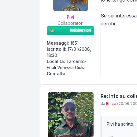
Se sei interessa
Pivi
Collaboratori
cerchi...
Messaggi:
1651
Iscritto il:
17/01/2008,
18:30
Località:
Tarcento-
Friuli Venezia Giulia
Contatta Pivi
Contatta:
Re: Info su coll
Messaggio
da
Eniac
»
20/06/200
Pivi ha scritto:
.......