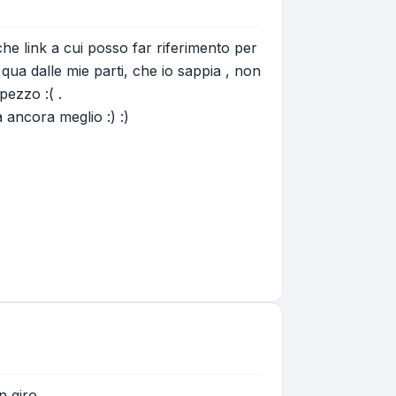
che link a cui posso far riferimento per
ua dalle mie parti, che io sappia , non
pezzo :( .
ancora meglio :) :)
n giro