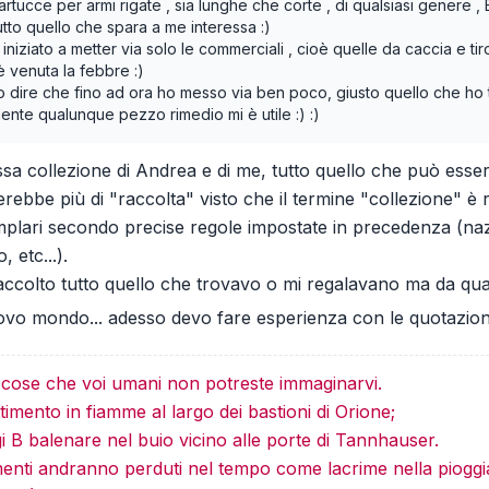
artucce per armi rigate , sia lunghe che corte , di qualsiasi genere , E
tto quello che spara a me interessa :)
 iniziato a metter via solo le commerciali , cioè quelle da caccia e tir
 è venuta la febbre :)
vo dire che fino ad ora ho messo via ben poco, giusto quello che ho t
ente qualunque pezzo rimedio mi è utile :) :)
tessa collezione di Andrea e di me, tutto quello che può ess
tterebbe più di "raccolta" visto che il termine "collezione"
mplari secondo precise regole impostate in precedenza (naz
, etc...).
ccolto tutto quello che trovavo o mi regalavano ma da quando
ovo mondo... adesso devo fare esperienza con le quotazion
e cose che voi umani non potreste immaginarvi.
imento in fiamme al largo dei bastioni di Orione;
gi B balenare nel buio vicino alle porte di Tannhauser.
menti andranno perduti nel tempo come lacrime nella pioggi