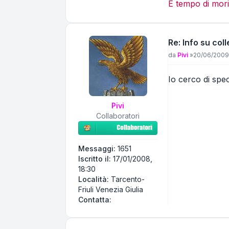
È tempo di mori
Re: Info su coll
Messaggio
da
Pivi
»
20/06/2009,
Io cerco di spec
Pivi
Collaboratori
Messaggi:
1651
Iscritto il:
17/01/2008,
18:30
Località:
Tarcento-
Friuli Venezia Giulia
Contatta Pivi
Contatta: