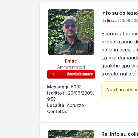
Info su collezio
Messaggio
da
Eniac
»
20/06/200
Eccomi al primo 
preparazione de
palla in acciaio
La mia domanda 
Eniac
qualche tipo d
Amministratori
trovato nulla :
Messaggi:
6003
Non hai i perme
Iscritto il:
20/06/2009,
9:53
Località:
Abruzzo
Contatta Eniac
Contatta:
Re: Info su coll