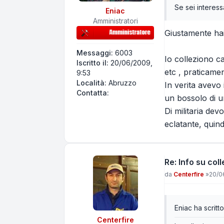
Se sei interess
Eniac
Amministratori
Giustamente hai
Messaggi:
6003
Io colleziono ca
Iscritto il:
20/06/2009,
etc , praticame
9:53
Località:
Abruzzo
In verita avevo 
Contatta Eniac
Contatta:
un bossolo di un
Di militaria de
eclatante, quind
Re: Info su coll
Messaggio
da
Centerfire
»
20/0
Eniac ha scritto
Centerfire