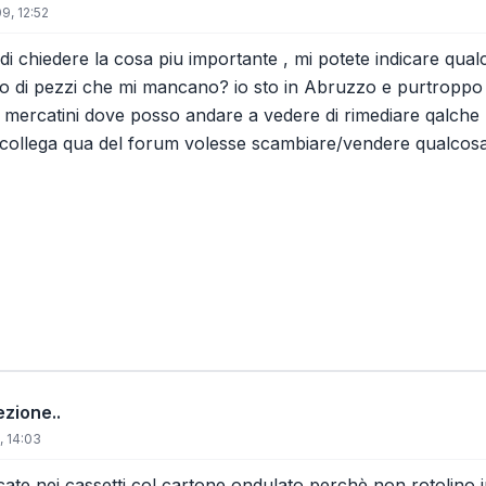
9, 12:52
di chiedere la cosa piu importante , mi potete indicare qual
o di pezzi che mi mancano? io sto in Abruzzo e purtroppo q
e mercatini dove posso andare a vedere di rimediare qalche 
collega qua del forum volesse scambiare/vendere qualcosa 
ezione..
 14:03
cate nei cassetti col cartone ondulato perchè non rotolino i