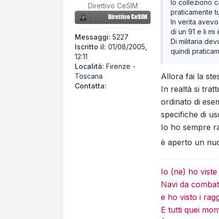
Io colleziono c
Direttivo CeSIM
praticamente tu
In verita avevo
di un 91 e li mi
Messaggi:
5227
Di militaria de
Iscritto il:
01/08/2005,
quindi praticam
12:11
Località:
Firenze -
Allora fai la s
Toscana
Contatta Centerfire
Contatta:
In realtà si tra
ordinato di ese
specifiche di uso
Io ho sempre ra
è aperto un nu
Io (ne) ho vist
Navi da combatt
e ho visto i rag
E tutti quei mo