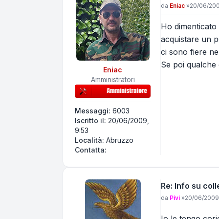
Messaggio
da
Eniac
»
20/06/200
Ho dimenticato 
acquistare un p
ci sono fiere n
Se poi qualche 
Eniac
Amministratori
Messaggi:
6003
Iscritto il:
20/06/2009,
9:53
Località:
Abruzzo
Contatta Eniac
Contatta:
Re: Info su coll
Messaggio
da
Pivi
»
20/06/2009,
Io le tengo cori