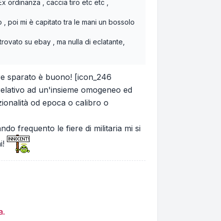
x ordinanza , caccia tiro etc etc ,
o , poi mi è capitato tra le mani un bossolo
rovato su ebay , ma nulla di eclatante,
ere sparato è buono! [icon_246
 è relativo ad un'insieme omogeneo ed
ionalità od epoca o calibro o
 frequento le fiere di militaria mi si
i!
a.