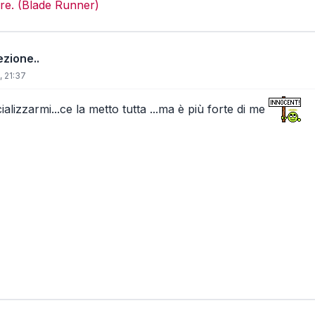
re. (Blade Runner)
ezione..
 21:37
ializzarmi...ce la metto tutta ...ma è più forte di me