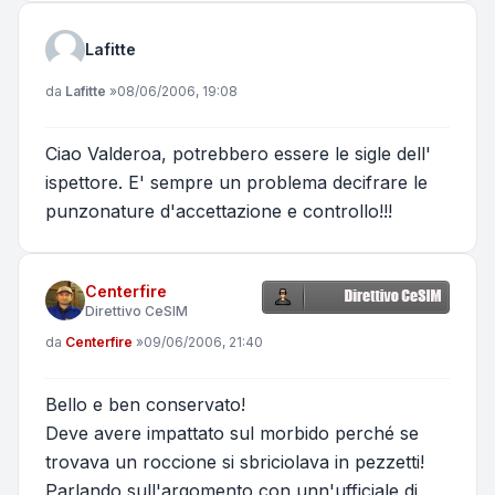
Lafitte
Messaggio
da
Lafitte
»
08/06/2006, 19:08
Ciao Valderoa, potrebbero essere le sigle dell'
ispettore. E' sempre un problema decifrare le
punzonature d'accettazione e controllo!!!
Centerfire
Direttivo CeSIM
Messaggio
da
Centerfire
»
09/06/2006, 21:40
Bello e ben conservato!
Deve avere impattato sul morbido perché se
trovava un roccione si sbriciolava in pezzetti!
Parlando sull'argomento con unn'ufficiale di