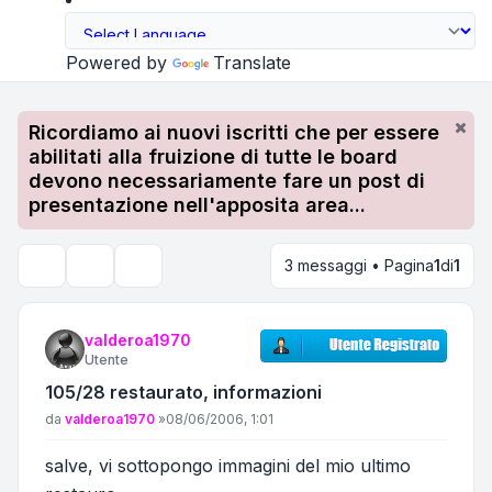
Powered by
Translate
Ricordiamo ai nuovi iscritti che per essere
abilitati alla fruizione di tutte le board
devono necessariamente fare un post di
presentazione nell'apposita area...
3 messaggi • Pagina
1
di
1
Strumenti argomento
Cerca
valderoa1970
Utente
105/28 restaurato, informazioni
Messaggio
da
valderoa1970
»
08/06/2006, 1:01
salve, vi sottopongo immagini del mio ultimo