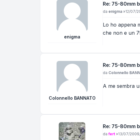
Re: 75-80mm bi
Messaggio
da
enigma
»
12/07/2
Lo ho appena m
che non e un 
enigma
Re: 75-80mm bi
Messaggio
da
Colonnello BAN
A me sembra u
Colonnello BANNATO
Re: 75-80mm bi
Messaggio
da
fert
»
13/07/2009,