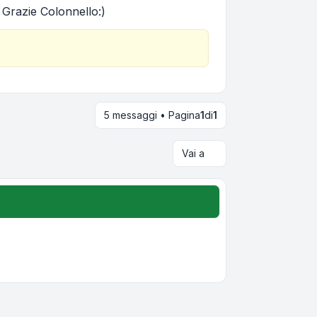
 Grazie Colonnello:)
5 messaggi • Pagina
1
di
1
Vai a