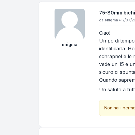
75-80mm bichie
Messaggio
da
enigma
»
12/07/2
Ciao!
Un po di tempo 
enigma
identificarla. 
schrapnel e le 
vede un 15 e un
sicuro ci spunta
Quando sapremo 
Un saluto a tutt
Non hai i perme