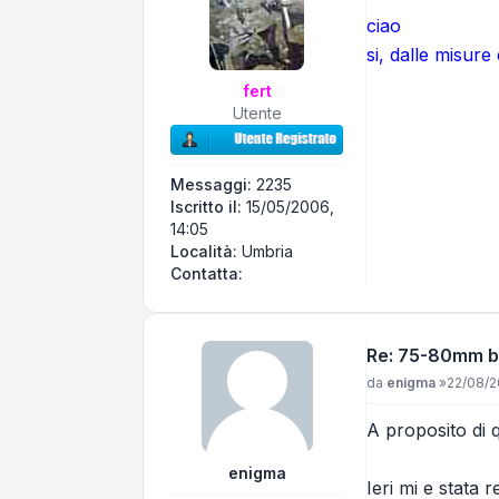
ciao
si, dalle misure
fert
Utente
Messaggi:
2235
Iscritto il:
15/05/2006,
14:05
Località:
Umbria
Contatta fert
Contatta:
Re: 75-80mm bi
Messaggio
da
enigma
»
22/08/2
A proposito di 
enigma
Ieri mi e stata