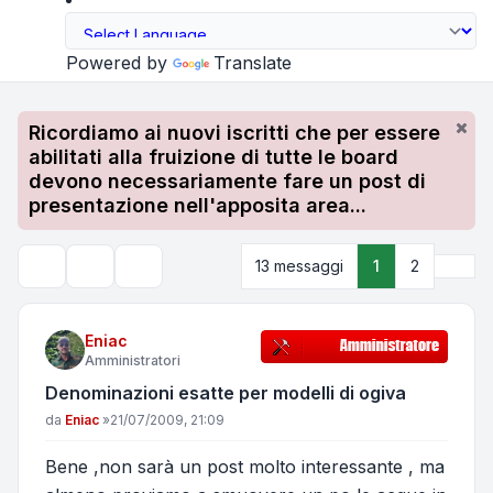
Powered by
Translate
Ricordiamo ai nuovi iscritti che per essere
abilitati alla fruizione di tutte le board
devono necessariamente fare un post di
presentazione nell'apposita area...
Pros
13 messaggi
1
2
Strumenti argomento
Cerca
Eniac
Amministratori
Denominazioni esatte per modelli di ogiva
Messaggio
da
Eniac
»
21/07/2009, 21:09
Bene ,non sarà un post molto interessante , ma