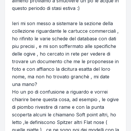
almeno proviamo a smuovere un po le acque in
questo periodo di stasi estiva :)
Ieri mi son messo a sistemare la sezione della
collezione riguardante le cartucce commerciali ,
ho rifinito le varie schede del database con dati
piu precisi , e mi son soffermato alle specifiche
delle ogive , ho cercato in rete per vedere di
trovare un documento che me le proponesse in
foto e con affianco la dicitura esatta del loro
nome, ma non ho trovato granchè , mi date
una mano?
Ho un po di confusione a riguardo e vorrei
chiarire bene questa cosa, ad esempio , le ogive
di piombo rivestire di rame e con la punta
scoperta alcuni le chiamano Soft point altri, ho
letto ,le definiscono Spitzer altri Flat nose (
quelle piatte ) , ce ne sono poi dei modelli con la