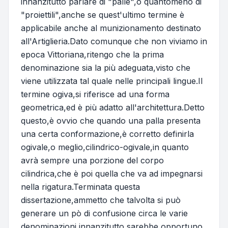
innanzitutto parlare di "palle",o quantomeno di
"proiettili",anche se quest'ultimo termine è
applicabile anche al munizionamento destinato
all'Artiglieria.Dato comunque che non viviamo in
epoca Vittoriana,ritengo che la prima
denominazione sia la più adeguata,visto che
viene utilizzata tal quale nelle principali lingue.Il
termine ogiva,si riferisce ad una forma
geometrica,ed è più adatto all'architettura.Detto
questo,è ovvio che quando una palla presenta
una certa conformazione,è corretto definirla
ogivale,o meglio,cilindrico-ogivale,in quanto
avrà sempre una porzione del corpo
cilindrica,che è poi quella che va ad impegnarsi
nella rigatura.Terminata questa
dissertazione,ammetto che talvolta si può
generare un pò di confusione circa le varie
denominazioni,innanzitutto,sarebbe opportuno