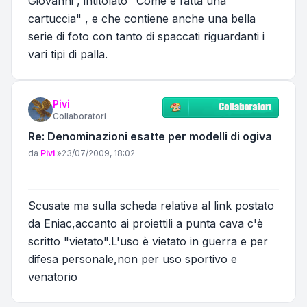
Giovanni , intitolato "Come è fatta una
cartuccia" , e che contiene anche una bella
serie di foto con tanto di spaccati riguardanti i
vari tipi di palla.
Pivi
Collaboratori
Re: Denominazioni esatte per modelli di ogiva
Messaggio
da
Pivi
»
23/07/2009, 18:02
Scusate ma sulla scheda relativa al link postato
da Eniac,accanto ai proiettili a punta cava c'è
scritto "vietato".L'uso è vietato in guerra e per
difesa personale,non per uso sportivo e
venatorio