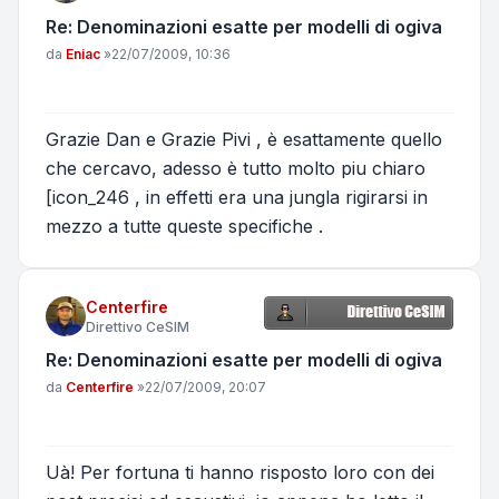
Re: Denominazioni esatte per modelli di ogiva
Messaggio
da
Eniac
»
22/07/2009, 10:36
Grazie Dan e Grazie Pivi , è esattamente quello
che cercavo, adesso è tutto molto piu chiaro
[icon_246 , in effetti era una jungla rigirarsi in
mezzo a tutte queste specifiche .
Centerfire
Direttivo CeSIM
Re: Denominazioni esatte per modelli di ogiva
Messaggio
da
Centerfire
»
22/07/2009, 20:07
Uà! Per fortuna ti hanno risposto loro con dei