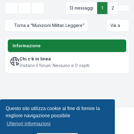
Pros
13 messaggi
1
2
Strumenti argomento
Opzioni di visualizzazione e ordinamento
Torna a “Munizioni Militari Leggere”
Vai a
Informazione
Chi c’è in linea
Visitano il forum: Nessuno e 0 ospiti
Questo sito utilizza cookie al fine di fornire la
migliore navigazione possibile
Ulteriori informazioni
Creato da
phpBB
® Forum Software © phpBB Limited •
Design by
Leenoz.com