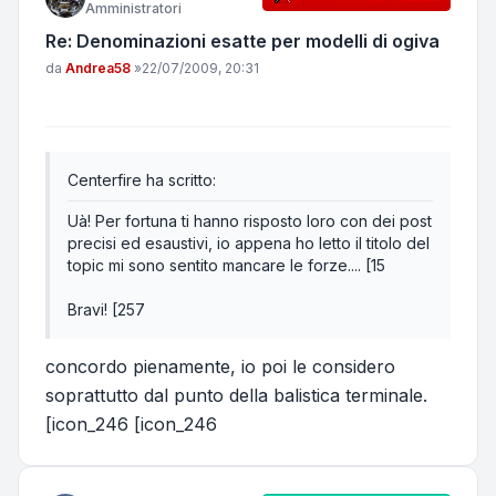
Amministratori
Re: Denominazioni esatte per modelli di ogiva
Messaggio
da
Andrea58
»
22/07/2009, 20:31
Centerfire ha scritto:
Uà! Per fortuna ti hanno risposto loro con dei post
precisi ed esaustivi, io appena ho letto il titolo del
topic mi sono sentito mancare le forze.... [15
Bravi! [257
concordo pienamente, io poi le considero
soprattutto dal punto della balistica terminale.
[icon_246 [icon_246