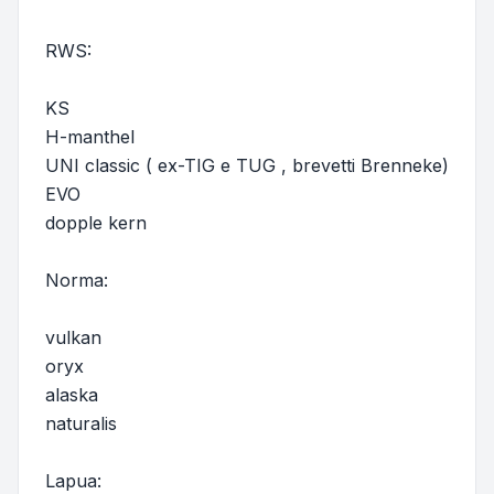
RWS:
KS
H-manthel
UNI classic ( ex-TIG e TUG , brevetti Brenneke)
EVO
dopple kern
Norma:
vulkan
oryx
alaska
naturalis
Lapua: