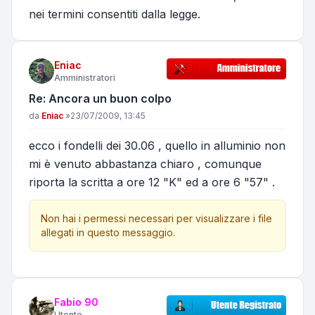
nei termini consentiti dalla legge.
Eniac
Amministratori
Re: Ancora un buon colpo
Messaggio
da
Eniac
»
23/07/2009, 13:45
ecco i fondelli dei 30.06 , quello in alluminio non
mi è venuto abbastanza chiaro , comunque
riporta la scritta a ore 12 "K" ed a ore 6 "57" .
Non hai i permessi necessari per visualizzare i file
allegati in questo messaggio.
Fabio 90
Utente