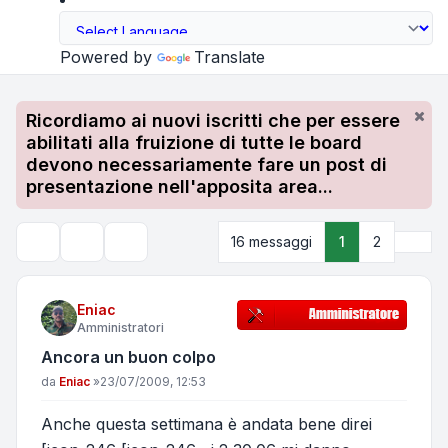
Powered by
Translate
Ricordiamo ai nuovi iscritti che per essere
abilitati alla fruizione di tutte le board
devono necessariamente fare un post di
presentazione nell'apposita area...
Pros
16 messaggi
1
2
Strumenti argomento
Cerca
Eniac
Amministratori
Ancora un buon colpo
Messaggio
da
Eniac
»
23/07/2009, 12:53
Anche questa settimana è andata bene direi