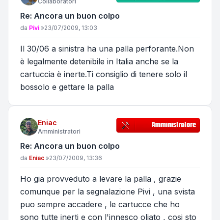
Collaboratori
Re: Ancora un buon colpo
Messaggio
da
Pivi
»
23/07/2009, 13:03
Il 30/06 a sinistra ha una palla perforante.Non
è legalmente detenibile in Italia anche se la
cartuccia è inerte.Ti consiglio di tenere solo il
bossolo e gettare la palla
Eniac
Amministratori
Re: Ancora un buon colpo
Messaggio
da
Eniac
»
23/07/2009, 13:36
Ho gia provveduto a levare la palla , grazie
comunque per la segnalazione Pivi , una svista
puo sempre accadere , le cartucce che ho
sono tutte inerti e con l'innesco oliato , cosi sto