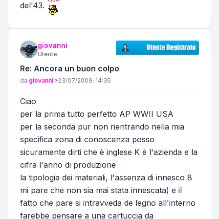
del'43.
giovanni
Utente
Re: Ancora un buon colpo
Messaggio
da
giovanni
»
23/07/2009, 14:36
Ciao
per la prima tutto perfetto AP WWII USA
per la seconda pur non rientrando nella mia
specifica zona di conoscenza posso
sicuramente dirti che è inglese K è l'azienda e la
cifra l'anno di produzione
la tipologia dei materiali, l'assenza di innesco 8
mi pare che non sia mai stata innescata) e il
fatto che pare si intravveda de legno all'interno
farebbe pensare a una cartuccia da