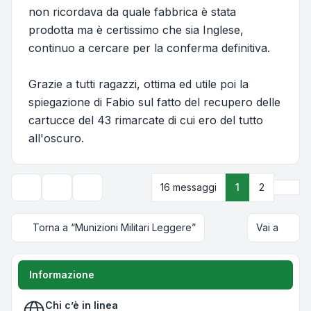
non ricordava da quale fabbrica è stata
prodotta ma è certissimo che sia Inglese,
continuo a cercare per la conferma definitiva.
Grazie a tutti ragazzi, ottima ed utile poi la
spiegazione di Fabio sul fatto del recupero delle
cartucce del 43 rimarcate di cui ero del tutto
all'oscuro.
Pros
16 messaggi
1
2
Strumenti argomento
Opzioni di visualizzazione e ordinamento
Torna a “Munizioni Militari Leggere”
Vai a
Informazione
Chi c’è in linea