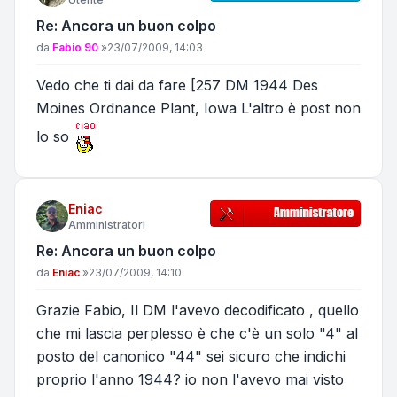
Re: Ancora un buon colpo
Messaggio
da
Fabio 90
»
23/07/2009, 14:03
Vedo che ti dai da fare [257 DM 1944 Des
Moines Ordnance Plant, Iowa L'altro è post non
lo so
Eniac
Amministratori
Re: Ancora un buon colpo
Messaggio
da
Eniac
»
23/07/2009, 14:10
Grazie Fabio, Il DM l'avevo decodificato , quello
che mi lascia perplesso è che c'è un solo "4" al
posto del canonico "44" sei sicuro che indichi
proprio l'anno 1944? io non l'avevo mai visto