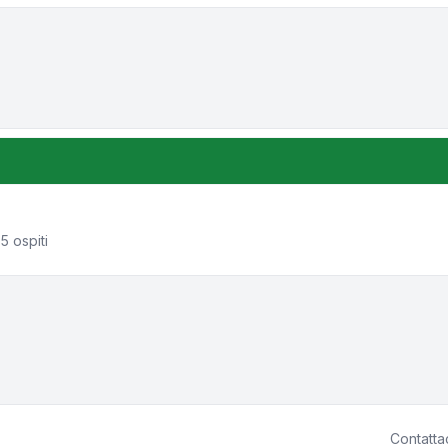
one e ordinamento
5 ospiti
Contatta