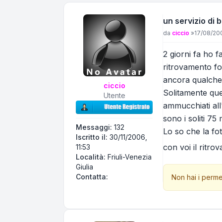
un servizio di 
Messaggio
da
ciccio
»
17/08/200
2 giorni fa ho 
ritrovamento fo
ancora qualche 
ciccio
Solitamente que
Utente
ammucchiati all
sono i soliti 7
Messaggi:
132
Lo so che la fo
Iscritto il:
30/11/2006,
con voi il ritr
11:53
Località:
Friuli-Venezia
Giulia
Contatta ciccio
Contatta:
Non hai i perme