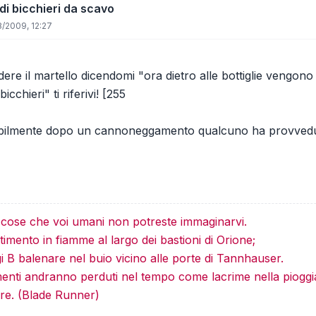
 di bicchieri da scavo
8/2009, 12:27
ere il martello dicendomi "ora dietro alle bottiglie vengono
cchieri" ti riferivi! [255
ilmente dopo un cannoneggamento qualcuno ha provveduto a 
e cose che voi umani non potreste immaginarvi.
imento in fiamme al largo dei bastioni di Orione;
gi B balenare nel buio vicino alle porte di Tannhauser.
menti andranno perduti nel tempo come lacrime nella pioggi
re. (Blade Runner)