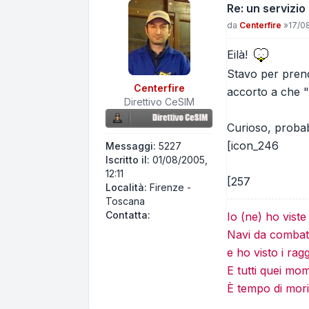
Re: un servizio
Messaggio
da
Centerfire
»
17/0
Eilà!
Stavo per prend
Centerfire
accorto a che "bi
Direttivo CeSIM
Curioso, probab
[icon_246
Messaggi:
5227
Iscritto il:
01/08/2005,
12:11
[257
Località:
Firenze -
Toscana
Contatta Centerfire
Contatta:
Io (ne) ho vist
Navi da combatt
e ho visto i rag
E tutti quei mo
È tempo di mori