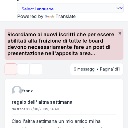
Powered by
Translate
Ricordiamo ai nuovi iscritti che per essere
abilitati alla fruizione di tutte le board
devono necessariamente fare un post di
presentazione nell'apposita area...
6 messaggi • Pagina
1
di
1
Strumenti argomento
Cerca
franz
regalo dell' altra settimana
Messaggio
da
franz
»
27/08/2009, 14:40
Ciao l'altra settimana un mio amico mi ha