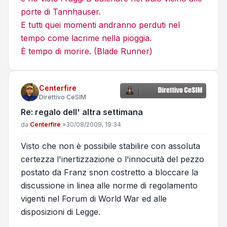
porte di Tannhauser.
E tutti quei momenti andranno perduti nel
tempo come lacrime nella pioggia.
È tempo di morire. (Blade Runner)
Centerfire
Direttivo CeSIM
Re: regalo dell' altra settimana
Messaggio
da
Centerfire
»
30/08/2009, 19:34
Visto che non è possibile stabilire con assoluta
certezza l'inertizzazione o l'innocuità del pezzo
postato da Franz snon costretto a bloccare la
discussione in linea alle norme di regolamento
vigenti nel Forum di World War ed alle
disposizioni di Legge.