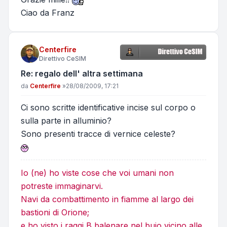
Ciao da Franz
Centerfire
Direttivo CeSIM
Re: regalo dell' altra settimana
Messaggio
da
Centerfire
»
28/08/2009, 17:21
Ci sono scritte identificative incise sul corpo o
sulla parte in alluminio?
Sono presenti tracce di vernice celeste?
Io (ne) ho viste cose che voi umani non
potreste immaginarvi.
Navi da combattimento in fiamme al largo dei
bastioni di Orione;
e ho visto i raggi B balenare nel buio vicino alle