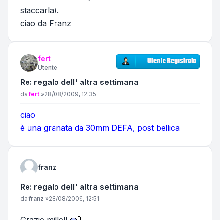
staccarla).
ciao da Franz
fert
Utente
Re: regalo dell' altra settimana
Messaggio
da
fert
»
28/08/2009, 12:35
ciao
è una granata da 30mm DEFA, post bellica
franz
Re: regalo dell' altra settimana
Messaggio
da
franz
»
28/08/2009, 12:51
Grazie mille!!