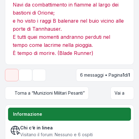
Navi da combattimento in fiamme al largo dei
bastioni di Orione;
e ho visto i raggi B balenare nel buio vicino alle
porte di Tannhauser.
E tutti quei momenti andranno perduti nel
tempo come lacrime nella pioggia.
È tempo di morire. (Blade Runner)
6 messaggi • Pagina
1
di
1
Strumenti argomento
Opzioni di visualizzazione e ordinamento
Torna a “Munizioni Militari Pesanti”
Vai a
Informazione
Chi c’è in linea
Visitano il forum: Nessuno e 6 ospiti