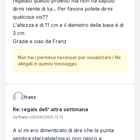
regalato questo proietto ma non ha saputo
dirmi niente di lui... Per favore potete dirmi
qualcosa voi??
L'altezza è di 11 cm e il diametro della base è di
3 cm
Grazie e ciao da Franz
Non hai i permessi necessari per visualizzare i file
allegati in questo messaggio.
franz
Re: regalo dell' altra settimana
Messaggio
da
franz
»
28/08/2009, 12:12
A sì mi ero dimenticato di dire che la punta
sembra staccabile(ma io non riesco a