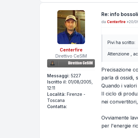
Re: info bossoli
Messaggio
da
Centerfire
»
20/0
Pivi ha scritto:
Centerfire
Attenzione , ac
Direttivo CeSIM
Precisazione cor
Messaggi:
5227
parla di ossidi,
Iscritto il:
01/08/2005,
Quando i valori 
12:11
Il ciclo di prod
Località:
Firenze -
Toscana
nei convertitori
Contatta Centerfire
Contatta:
Ovviamente lavo
per l'energie ri