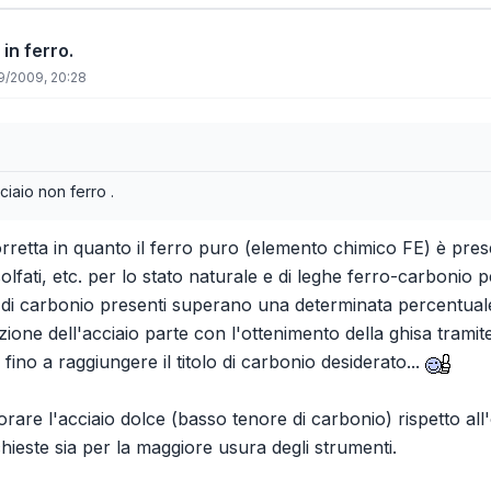
 in ferro.
9/2009, 20:28
ciaio non ferro .
retta in quanto il ferro puro (elemento chimico FE) è present
 solfati, etc. per lo stato naturale e di leghe ferro-carbonio p
di carbonio presenti superano una determinata percentuale si 
uzione dell'acciaio parte con l'ottenimento della ghisa tramit
, fino a raggiungere il titolo di carbonio desiderato...
rare l'acciaio dolce (basso tenore di carbonio) rispetto all
chieste sia per la maggiore usura degli strumenti.