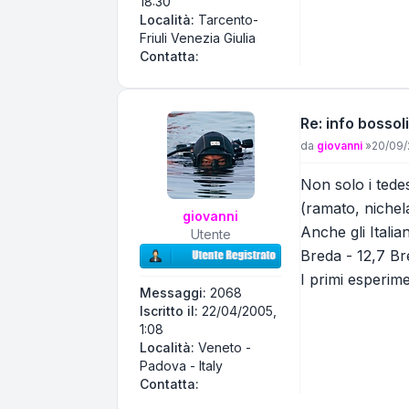
18:30
Località:
Tarcento-
Friuli Venezia Giulia
Contatta Pivi
Contatta:
Re: info bossoli
Messaggio
da
giovanni
»
20/09/
Non solo i tedes
(ramato, nichela
giovanni
Anche gli Italia
Utente
Breda - 12,7 Bre
I primi esperim
Messaggi:
2068
Iscritto il:
22/04/2005,
1:08
Località:
Veneto -
Padova - Italy
Contatta giovanni
Contatta: