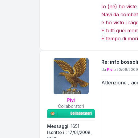
Io (ne) ho vist
Navi da combatt
e ho visto i rag
E tutti quei mo
È tempo di mori
Re: info bossoli
Messaggio
da
Pivi
»
20/09/2009,
Attenzione , acc
Pivi
Collaboratori
Messaggi:
1651
Iscritto il:
17/01/2008,