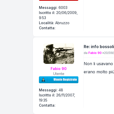
Messaggi:
6003
Iscritto il:
20/06/2009,
9:53
Località:
Abruzzo
Contatta Eniac
Contatta:
Re: info bossoli
Messaggio
da
Fabio 90
»
20/09/
Non li usavano 
Fabio 90
erano molto più
Utente
Messaggi:
48
Iscritto il:
26/11/2007,
19:35
Contatta Fabio 90
Contatta: