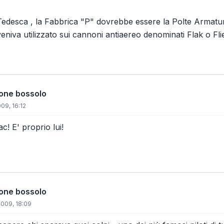
edesca , la Fabbrica "P" dovrebbe essere la Polte Armatu
niva utilizzato sui cannoni antiaereo denominati Flak o Fli
ione bossolo
09, 16:12
ac! E' proprio lui!
ione bossolo
2009, 18:09