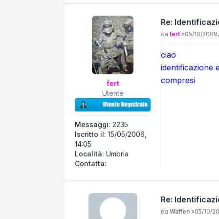
Re: Identificaz
Messaggio
da
fert
»
05/10/2009,
ciao
identificazione 
compresi
fert
Utente
Messaggi:
2235
Iscritto il:
15/05/2006,
14:05
Località:
Umbria
Contatta fert
Contatta:
Re: Identificaz
Messaggio
da
Waffen
»
05/10/20