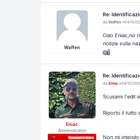
Re: Identificaz
Messaggio
da
Waffen
»
04/10/20
Ciao Eniac,no n
notizie sulla naz
Waffen
Re: Identificaz
Messaggio
da
Eniac
»
04/10/200
Scusami l'edit 
Riporto il tutto
Eniac
Amministratori
Non mi intendo