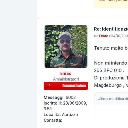
Re: Identificaz
Messaggio
da
Eniac
»
04/10/200
Tenuto molto be
Non mi intendo
265 BFC 010 .
Eniac
Di produzione T
Amministratori
Magdeburgo , ve
Messaggi:
6003
Ultima modifica d
Iscritto il:
20/06/2009,
9:53
Località:
Abruzzo
Contatta Eniac
Contatta: