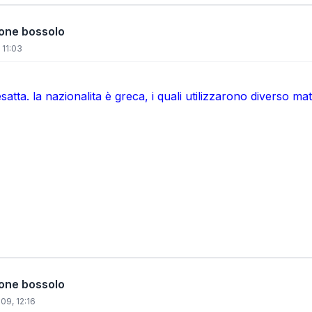
ione bossolo
 11:03
esatta. la nazionalita è greca, i quali utilizzarono diverso 
ione bossolo
09, 12:16