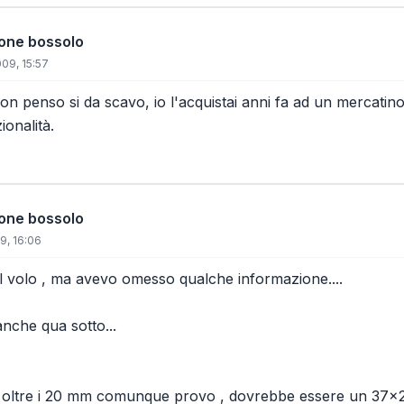
ione bossolo
09, 15:57
on penso si da scavo, io l'acquistai anni fa ad un mercatin
ionalità.
ione bossolo
9, 16:06
al volo , ma avevo omesso qualche informazione....
 anche qua sotto...
 oltre i 20 mm comunque provo , dovrebbe essere un 37x2