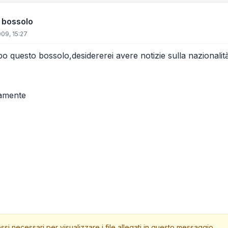
e bossolo
09, 15:27
o questo bossolo,desidererei avere notizie sulla nazionalit
tamente
ssi necessari per visualizzare i file allegati in questo messaggio.