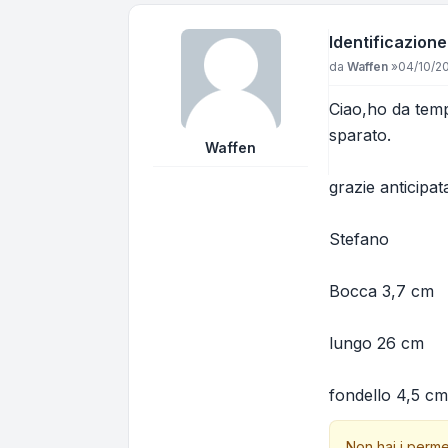
Identificazion
Messaggio
da
Waffen
»
04/10/20
Ciao,ho da temp
sparato.
Waffen
grazie anticipa
Stefano
Bocca 3,7 cm
lungo 26 cm
fondello 4,5 cm
Non hai i perme