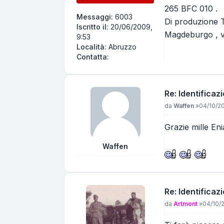
265 BFC 010 .
Messaggi:
6003
Di produzione T
Iscritto il:
20/06/2009,
Magdeburgo , ve
9:53
Località:
Abruzzo
Contatta Eniac
Contatta:
Re: Identificaz
Messaggio
da
Waffen
»
04/10/20
Grazie mille Eni
Waffen
Re: Identificaz
Messaggio
da
Artmont
»
04/10/