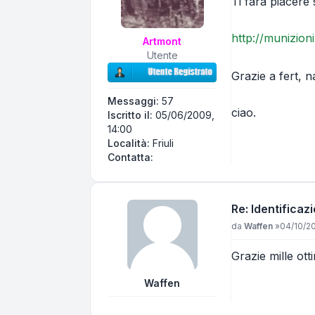
Ti farà piacere s
http://munizion
Artmont
Utente
Grazie a fert, n
Messaggi:
57
ciao.
Iscritto il:
05/06/2009,
14:00
Località:
Friuli
Contatta Artmont
Contatta:
Re: Identificaz
Messaggio
da
Waffen
»
04/10/2
Grazie mille ott
Waffen