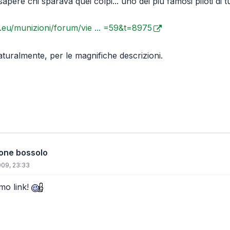
apere chi sparava quei colpi... uno dei più famosi piloti di tut
i.eu/munizioni/forum/vie ... =59&t=8975
aturalmente, per le magnifiche descrizioni.
ione bossolo
009, 23:33
imo link!