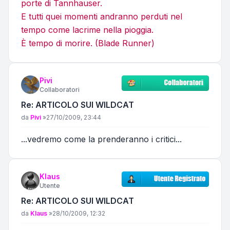
porte di Tannhauser.
E tutti quei momenti andranno perduti nel
tempo come lacrime nella pioggia.
È tempo di morire. (Blade Runner)
Pivi
Collaboratori
Re: ARTICOLO SUI WILDCAT
Messaggio
da
Pivi
»
27/10/2009, 23:44
...vedremo come la prenderanno i critici...
Klaus
Utente
Re: ARTICOLO SUI WILDCAT
Messaggio
da
Klaus
»
28/10/2009, 12:32