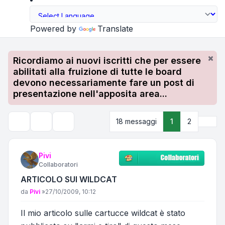
Powered by
Translate
Ricordiamo ai nuovi iscritti che per essere
abilitati alla fruizione di tutte le board
devono necessariamente fare un post di
presentazione nell'apposita area...
Pros
18 messaggi
1
2
Strumenti argomento
Cerca
Pivi
Collaboratori
ARTICOLO SUI WILDCAT
Messaggio
da
Pivi
»
27/10/2009, 10:12
Il mio articolo sulle cartucce wildcat è stato