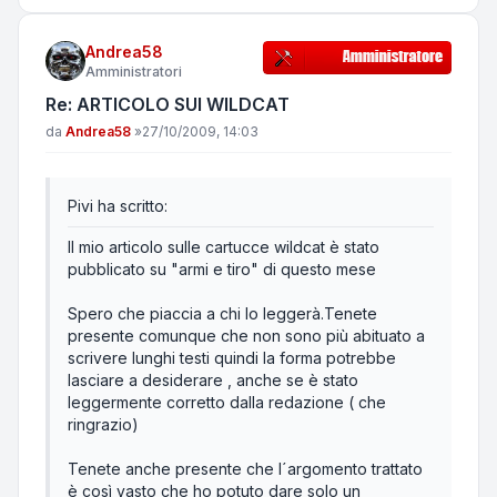
Andrea58
Amministratori
Re: ARTICOLO SUI WILDCAT
Messaggio
da
Andrea58
»
27/10/2009, 14:03
Pivi ha scritto:
Il mio articolo sulle cartucce wildcat è stato
pubblicato su "armi e tiro" di questo mese
Spero che piaccia a chi lo leggerà.Tenete
presente comunque che non sono più abituato a
scrivere lunghi testi quindi la forma potrebbe
lasciare a desiderare , anche se è stato
leggermente corretto dalla redazione ( che
ringrazio)
Tenete anche presente che l´argomento trattato
è così vasto che ho potuto dare solo un