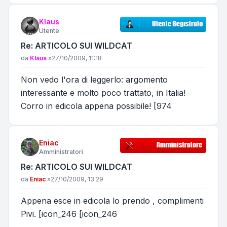
Klaus
Utente
Re: ARTICOLO SUI WILDCAT
Messaggio
da
Klaus
»
27/10/2009, 11:18
Non vedo l'ora di leggerlo: argomento
interessante e molto poco trattato, in Italia!
Corro in edicola appena possibile! [974
Eniac
Amministratori
Re: ARTICOLO SUI WILDCAT
Messaggio
da
Eniac
»
27/10/2009, 13:29
Appena esce in edicola lo prendo , complimenti
Pivi. [icon_246 [icon_246