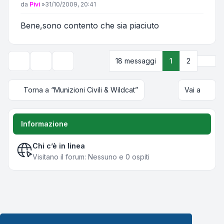
Messaggio
da
Pivi
»
31/10/2009, 20:41
Bene,sono contento che sia piaciuto
Pros
18 messaggi
1
2
Strumenti argomento
Opzioni di visualizzazione e ordinamento
Torna a “Munizioni Civili & Wildcat”
Vai a
Informazione
Chi c’è in linea
Visitano il forum: Nessuno e 0 ospiti