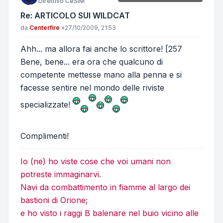
Direttivo CeSIM
Re: ARTICOLO SUI WILDCAT
Messaggio
da
Centerfire
»
27/10/2009, 21:53
Ahh... ma allora fai anche lo scrittore! [257
Bene, bene... era ora che qualcuno di
competente mettesse mano alla penna e si
facesse sentire nel mondo delle riviste
specializzate!
Complimenti!
Io (ne) ho viste cose che voi umani non
potreste immaginarvi.
Navi da combattimento in fiamme al largo dei
bastioni di Orione;
e ho visto i raggi B balenare nel buio vicino alle