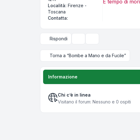
È tempo di mori
Località:
Firenze -
Toscana
Contatta Centerfire
Contatta:
Rispondi
Strumenti argomento
Opzioni di visualizzazi
Torna a “Bombe a Mano e da Fucile”
Informazione
Chi c’è in linea
Visitano il forum: Nessuno e 0 ospiti