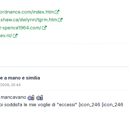
-ordnance.com/index.htm
.shaw.ca/dwlynn/tgrm.htm
l-spence1964.com/
ev.nl/
e a mano e similia
/2009, 20:44
mi mancavano
i soddisfa le mie voglie di "eccessi" [icon_246 [icon_246