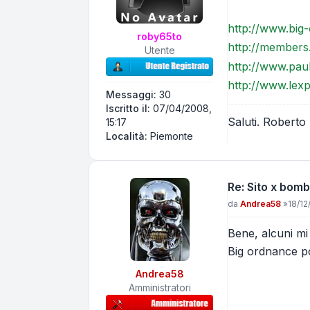
http://www.big
roby65to
http://members
Utente
http://www.pau
http://www.lexp
Messaggi:
30
Iscritto il:
07/04/2008,
Saluti. Roberto
15:17
Località:
Piemonte
Re: Sito x bomb
Messaggio
da
Andrea58
»
18/12
Bene, alcuni 
Big ordnance po
Andrea58
Amministratori