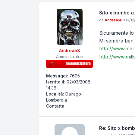
Sito x bombe a 
Messaggio
da
Andrea58
»
13/12
Sicuramente lo 
Mi sembra ben f
http://www.iner
Andrea58
http://www.mill
Amministratori
Messaggi:
7695
Iscritto il:
02/03/2008,
14:36
Località:
Dairago-
Lombardia
Contatta Andrea58
Contatta:
Re: Sito x bomb