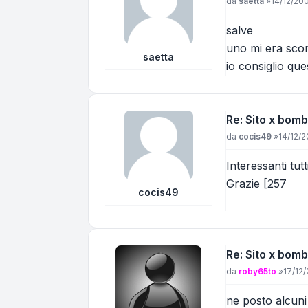
Messaggio
da
saetta
»
14/12/200
salve
uno mi era scon
saetta
io consiglio qu
Re: Sito x bomb
Messaggio
da
cocis49
»
14/12/2
Interessanti tut
Grazie [257
cocis49
Re: Sito x bomb
Messaggio
da
roby65to
»
17/12
ne posto alcuni 