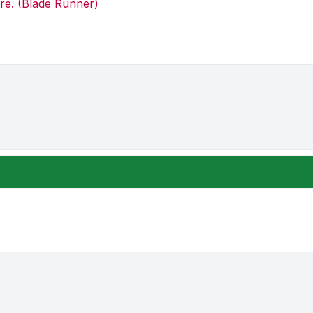
re. (Blade Runner)
one e ordinamento