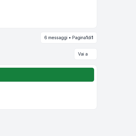
6 messaggi • Pagina
1
di
1
Vai a