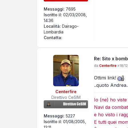
Messaggi:
7695
Iscritto il:
02/03/2008,
14:36
Località:
Dairago-
Lombardia
Contatta Andrea58
Contatta:
Re: Sito x bomb
Messaggio
da
Centerfire
»
18/12
Ottimi link!
..quoto Andrea.
Centerfire
Direttivo CeSIM
Io (ne) ho vist
Navi da combatt
e ho visto i rag
Messaggi:
5227
Iscritto il:
01/08/2005,
E tutti quei mo
12:11