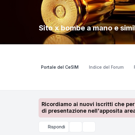
Sito x bombe a mano e simil
Portale del CeSIM
Indice del Forum
Ricordiamo ai nuovi iscritti che pe
di presentazione nell'apposita area
Rispondi
Strumenti argomento
Cerca