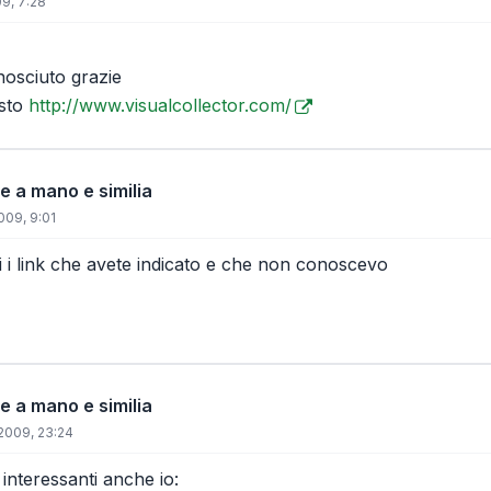
9, 7:28
osciuto grazie
esto
http://www.visualcollector.com/
e a mano e similia
009, 9:01
ti i link che avete indicato e che non conoscevo
e a mano e similia
/2009, 23:24
interessanti anche io: