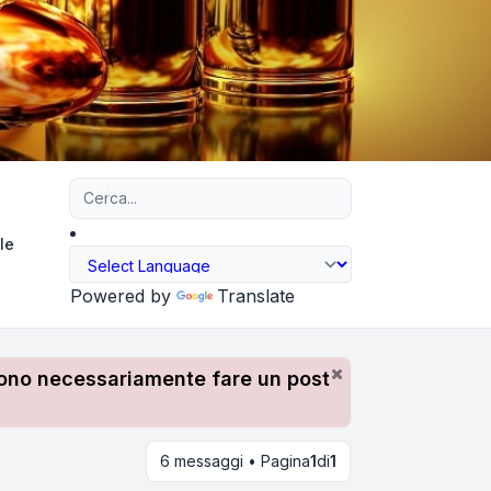
Ricerca avanzata
le
Powered by
Translate
devono necessariamente fare un post
6 messaggi • Pagina
1
di
1