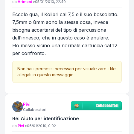
Messaggio
da
Artmont
»
05/01/2010, 22:40
Eccolo qua, il Kolibri cal 7,5 e il suo bossoletto.
7,5mm o 8mm sono la stessa cosa, invece
bisogna accertarsi del tipo di percussione
dell'innesco, che in questo caso è anulare.
Ho messo vicino una normale cartuccia cal 12
per confronto.
Non hai i permessi necessari per visualizzare i file
allegati in questo messaggio.
Pivi
Collaboratori
Re: Aiuto per identificazione
Messaggio
da
Pivi
»
06/01/2010, 0:02