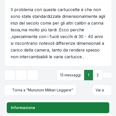
Il problema con queste cartuccette è che non
sono state standardizzate dimensionalmente agli
inizi del secolo come per gli altri calibri a canna
liscia,ma molto più tardi .Ecco perchè
,specialmente con i fucili vecchi di 30 - 40 anni
si riscontrano notevoli differenze dimensionali a
carico della camera, tanto da rendere spesso
non intercambiabili le varie cartucce .
Pros
13 messaggi
1
2
Strumenti argomento
Opzioni di visualizzazione e ordinamento
Torna a “Munizioni Militari Leggere”
Vai a
Informazione