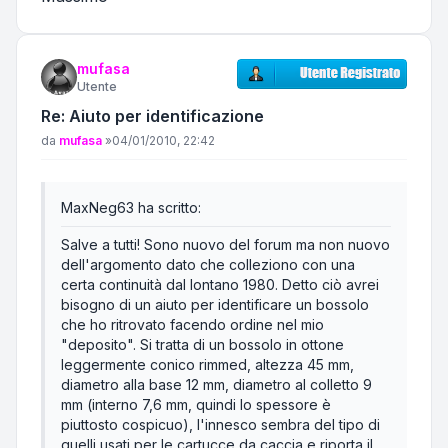
mufasa
Utente
Re: Aiuto per identificazione
Messaggio
da
mufasa
»
04/01/2010, 22:42
MaxNeg63 ha scritto:
Salve a tutti! Sono nuovo del forum ma non nuovo
dell'argomento dato che colleziono con una
certa continuità dal lontano 1980. Detto ciò avrei
bisogno di un aiuto per identificare un bossolo
che ho ritrovato facendo ordine nel mio
"deposito". Si tratta di un bossolo in ottone
leggermente conico rimmed, altezza 45 mm,
diametro alla base 12 mm, diametro al colletto 9
mm (interno 7,6 mm, quindi lo spessore è
piuttosto cospicuo), l'innesco sembra del tipo di
quelli usati per le cartucce da caccia e riporta il