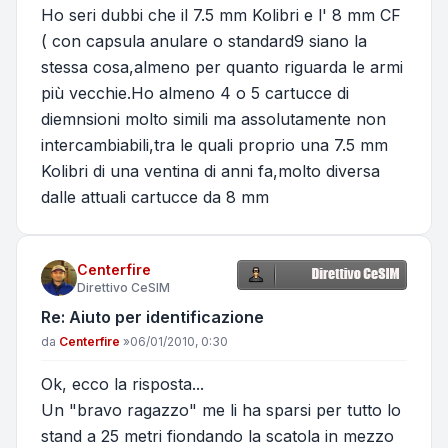
Ho seri dubbi che il 7.5 mm Kolibri e l' 8 mm CF
( con capsula anulare o standard9 siano la
stessa cosa,almeno per quanto riguarda le armi
più vecchie.Ho almeno 4 o 5 cartucce di
diemnsioni molto simili ma assolutamente non
intercambiabili,tra le quali proprio una 7.5 mm
Kolibri di una ventina di anni fa,molto diversa
dalle attuali cartucce da 8 mm
Centerfire
Direttivo CeSIM
Re: Aiuto per identificazione
Messaggio
da
Centerfire
»
06/01/2010, 0:30
Ok, ecco la risposta...
Un "bravo ragazzo" me li ha sparsi per tutto lo
stand a 25 metri fiondando la scatola in mezzo