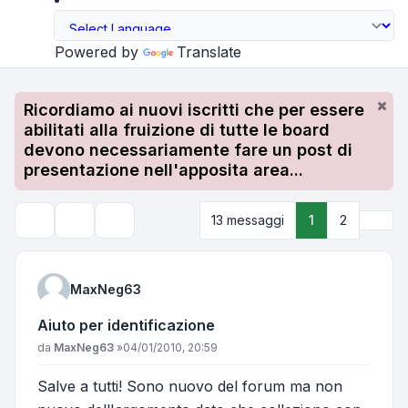
Powered by
Translate
Ricordiamo ai nuovi iscritti che per essere
abilitati alla fruizione di tutte le board
devono necessariamente fare un post di
presentazione nell'apposita area...
Pros
13 messaggi
1
2
Strumenti argomento
Cerca
MaxNeg63
Aiuto per identificazione
Messaggio
da
MaxNeg63
»
04/01/2010, 20:59
Salve a tutti! Sono nuovo del forum ma non