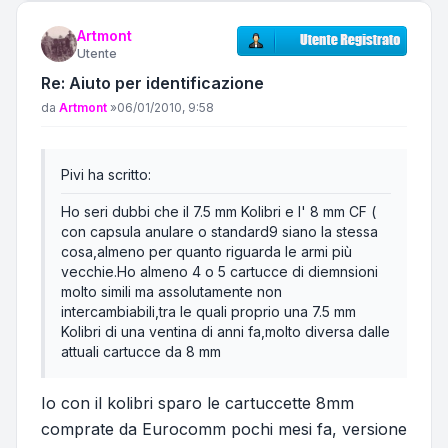
Artmont
Utente
Re: Aiuto per identificazione
Messaggio
da
Artmont
»
06/01/2010, 9:58
Pivi ha scritto:
Ho seri dubbi che il 7.5 mm Kolibri e l' 8 mm CF (
con capsula anulare o standard9 siano la stessa
cosa,almeno per quanto riguarda le armi più
vecchie.Ho almeno 4 o 5 cartucce di diemnsioni
molto simili ma assolutamente non
intercambiabili,tra le quali proprio una 7.5 mm
Kolibri di una ventina di anni fa,molto diversa dalle
attuali cartucce da 8 mm
Io con il kolibri sparo le cartuccette 8mm
comprate da Eurocomm pochi mesi fa, versione