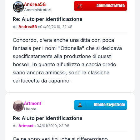
Andrea58
Amministratori
Re: Aiuto per identificazione
Messaggio
da
Andrea58
»
04/01/2010, 22:48
Concordo, c'era anche una ditta con poca
fantasia per i nomi "Ottonella" che si dedicava
specificatamente alla produzione di questi
bossoli. In quanto all'utilizzo a caccia credo
siano ancora ammessi, sono le classiche
cartuccette da capanno.
Artmont
Utente
Re: Aiuto per identificazione
Messaggio
da
Artmont
»
04/01/2010, 23:08
Ce ne sono vari tipi, che si differenziano