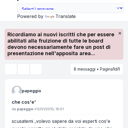
Powered by
Translate
Ricordiamo ai nuovi iscritti che per essere
abilitati alla fruizione di tutte le board
devono necessariamente fare un post di
presentazione nell'apposita area...
8 messaggi • Pagina
1
di
1
Strumenti argomento
Cerca
papeggio
che cos'e'
Messaggio
da
papeggio
»
12/01/2010, 16:01
scusatemi ,volevo sapere da voi esperti cos'e