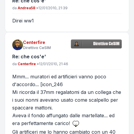
Re: che cos'e'
Messaggio
da
Andrea58
»
12/01/2010, 21:39
Direi ww1
Centerfire
Direttivo CeSIM
Re: che cos'e'
Messaggio
da
Centerfire
»
12/01/2010, 21:46
Mmm... muratori ed artificieri vanno poco
d'accordo... [icon_246
Mi ricorda il 37mm regalatomi da un collega che
i suoi nonni avevano usato come scalpello per
spaccare mattoni.
Aveva il fondo affungato dalle martellate... ed
era perfettamente carico!
Gli artificeri me lo hanno cambiato con un 40