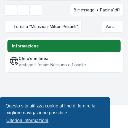
8 messaggi • Pagina
1
di
1
Strumenti argomento
Opzioni di visualizzazione e ordinamento
Torna a “Munizioni Militari Pesanti”
Vai a
Informazione
Chi c’è in linea
Visitano il forum: Nessuno e 1 ospite
Questo sito utilizza cookie al fine di fornire la
migliore navigazione possibile
Ulteriori informazioni
Creato da
phpBB
® Forum Software © phpBB Limited •