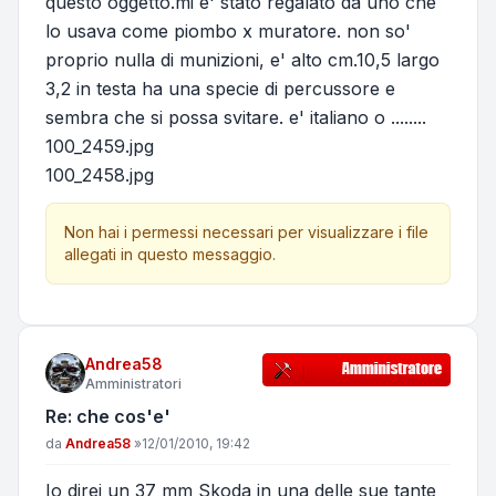
questo oggetto.mi e' stato regalato da uno che
lo usava come piombo x muratore. non so'
proprio nulla di munizioni, e' alto cm.10,5 largo
3,2 in testa ha una specie di percussore e
sembra che si possa svitare. e' italiano o ........
100_2459.jpg
100_2458.jpg
Non hai i permessi necessari per visualizzare i file
allegati in questo messaggio.
Andrea58
Amministratori
Re: che cos'e'
Messaggio
da
Andrea58
»
12/01/2010, 19:42
Io direi un 37 mm Skoda in una delle sue tante