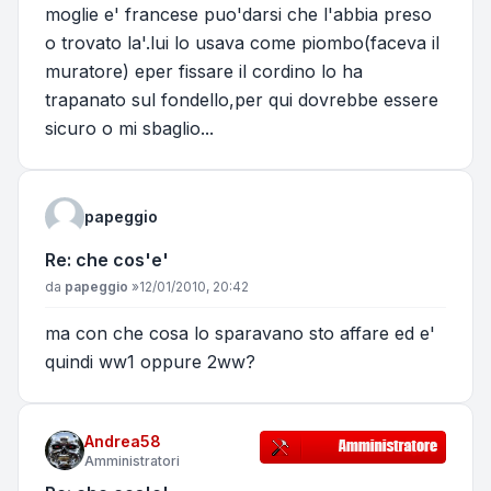
moglie e' francese puo'darsi che l'abbia preso
o trovato la'.lui lo usava come piombo(faceva il
muratore) eper fissare il cordino lo ha
trapanato sul fondello,per qui dovrebbe essere
sicuro o mi sbaglio...
papeggio
Re: che cos'e'
Messaggio
da
papeggio
»
12/01/2010, 20:42
ma con che cosa lo sparavano sto affare ed e'
quindi ww1 oppure 2ww?
Andrea58
Amministratori