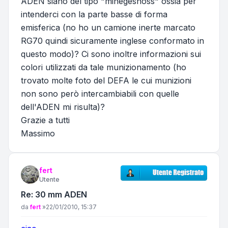
ADEN siano del tipo "minegeshoss" ossia per
intenderci con la parte basse di forma
emisferica (no ho un camione inerte marcato
RG70 quindi sicuramente inglese conformato in
questo modo)? Ci sono inoltre informazioni sui
colori utilizzati da tale munizionamento (ho
trovato molte foto del DEFA le cui munizioni
non sono però intercambiabili con quelle
dell'ADEN mi risulta)?
Grazie a tutti
Massimo
fert
Utente
Re: 30 mm ADEN
Messaggio
da
fert
»
22/01/2010, 15:37