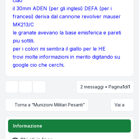
ciao
il 30mm ADEN (per gli inglesi) DEFA (per i
francesi) deriva dal cannone revolver mauser
MK213/C
le granate avevano la base emisferica e pareti
piu sottili.
per i colori mi sembra il giallo per le HE
trovi molte informazioni in merito digitando su
google cio che cerchi.
2 messaggi • Pagina
1
di
1
Strumenti argomento
Opzioni di visualizzazione e ordinamento
Torna a “Munizioni Militari Pesanti”
Vai a
Informazione