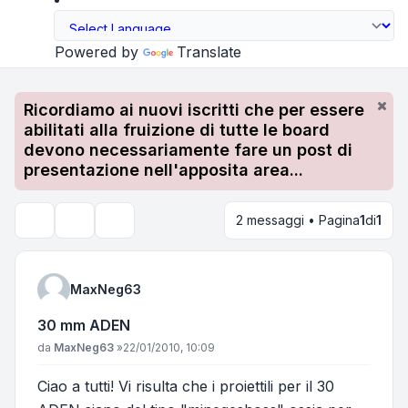
Powered by
Translate
Ricordiamo ai nuovi iscritti che per essere
abilitati alla fruizione di tutte le board
devono necessariamente fare un post di
presentazione nell'apposita area...
2 messaggi • Pagina
1
di
1
Strumenti argomento
Cerca
MaxNeg63
30 mm ADEN
Messaggio
da
MaxNeg63
»
22/01/2010, 10:09
Ciao a tutti! Vi risulta che i proiettili per il 30