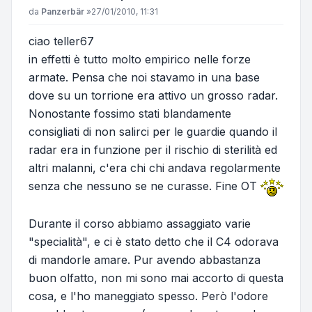
Messaggio
da
Panzerbär
»
27/01/2010, 11:31
ciao teller67
in effetti è tutto molto empirico nelle forze
armate. Pensa che noi stavamo in una base
dove su un torrione era attivo un grosso radar.
Nonostante fossimo stati blandamente
consigliati di non salirci per le guardie quando il
radar era in funzione per il rischio di sterilità ed
altri malanni, c'era chi chi andava regolarmente
senza che nessuno se ne curasse. Fine OT
Durante il corso abbiamo assaggiato varie
"specialità", e ci è stato detto che il C4 odorava
di mandorle amare. Pur avendo abbastanza
buon olfatto, non mi sono mai accorto di questa
cosa, e l'ho maneggiato spesso. Però l'odore