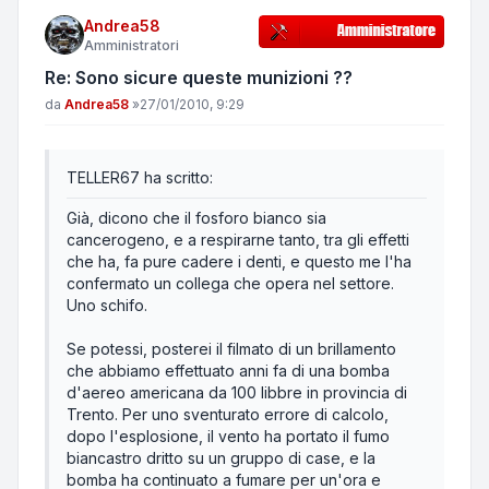
Andrea58
Amministratori
Re: Sono sicure queste munizioni ??
Messaggio
da
Andrea58
»
27/01/2010, 9:29
TELLER67 ha scritto:
Già, dicono che il fosforo bianco sia
cancerogeno, e a respirarne tanto, tra gli effetti
che ha, fa pure cadere i denti, e questo me l'ha
confermato un collega che opera nel settore.
Uno schifo.
Se potessi, posterei il filmato di un brillamento
che abbiamo effettuato anni fa di una bomba
d'aereo americana da 100 libbre in provincia di
Trento. Per uno sventurato errore di calcolo,
dopo l'esplosione, il vento ha portato il fumo
biancastro dritto su un gruppo di case, e la
bomba ha continuato a fumare per un'ora e