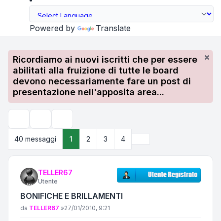
Powered by
Translate
Ricordiamo ai nuovi iscritti che per essere
abilitati alla fruizione di tutte le board
devono necessariamente fare un post di
presentazione nell'apposita area...
Strumenti argomento
Cerca
Prossimo
40 messaggi
1
2
3
4
TELLER67
Utente
BONIFICHE E BRILLAMENTI
Messaggio
da
TELLER67
»
27/01/2010, 9:21