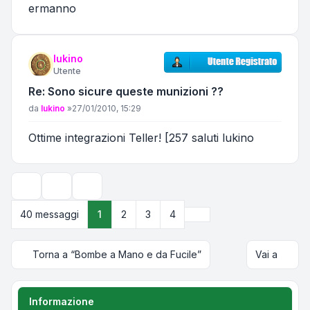
ermanno
lukino
Utente
Re: Sono sicure queste munizioni ??
Messaggio
da
lukino
»
27/01/2010, 15:29
Ottime integrazioni Teller! [257 saluti lukino
Strumenti argomento
Opzioni di visualizzazione e ordinamento
Prossimo
40 messaggi
1
2
3
4
Torna a “Bombe a Mano e da Fucile”
Vai a
Informazione