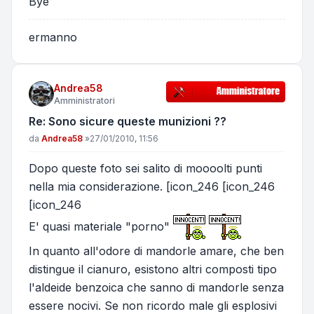
Bye
ermanno
Andrea58
Amministratori
Re: Sono sicure queste munizioni ??
Messaggio
da
Andrea58
»
27/01/2010, 11:56
Dopo queste foto sei salito di moooolti punti
nella mia considerazione. [icon_246 [icon_246
[icon_246
E' quasi materiale "porno"
In quanto all'odore di mandorle amare, che ben
distingue il cianuro, esistono altri composti tipo
l'aldeide benzoica che sanno di mandorle senza
essere nocivi. Se non ricordo male gli esplosivi