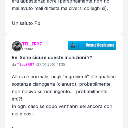
era abbastanza acre (personalmente non ho
mai avuto mali di testa,ma diversi colleghi si).
Un saluto Pb
TELLER67
Utente
Re: Sono sicure queste munizioni ??
Messaggio
da
TELLER67
»
27/01/2010, 11:35
Allora è normale, negli "ingredienti" c'è qualche
sostanza cianogena (cianuro), probabilmente
non nocivo se non ingerito.... probabilmente,
eh!?!
In ogni caso se dopo vent'anni sei ancora con
noi è così.