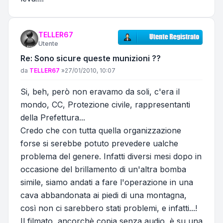
TELLER67
Utente
Re: Sono sicure queste munizioni ??
Messaggio
da
TELLER67
»
27/01/2010, 10:07
Si, beh, però non eravamo da soli, c'era il
mondo, CC, Protezione civile, rappresentanti
della Prefettura...
Credo che con tutta quella organizzazione
forse si serebbe potuto prevedere ualche
problema del genere. Infatti diversi mesi dopo in
occasione del brillamento di un'altra bomba
simile, siamo andati a fare l'operazione in una
cava abbandonata ai piedi di una montagna,
così non ci sarebbero stati problemi, e infatti...!
Il filmato, ancorchè copia senza audio, è su una