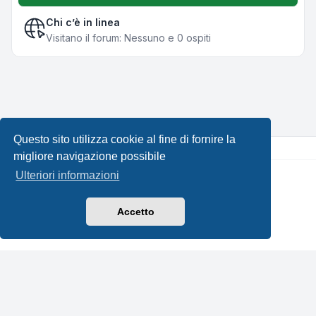
Chi c’è in linea
Visitano il forum: Nessuno e 0 ospiti
Questo sito utilizza cookie al fine di fornire la
migliore navigazione possibile
Ulteriori informazioni
Creato da
phpBB
® Forum Software © phpBB Limited •
Design by
Leenoz.com
Traduzione Italiana
phpBB-Italia.it
Accetto
Privacy
|
Condizioni
|
Tutti gli orari sono
UTC+02:00