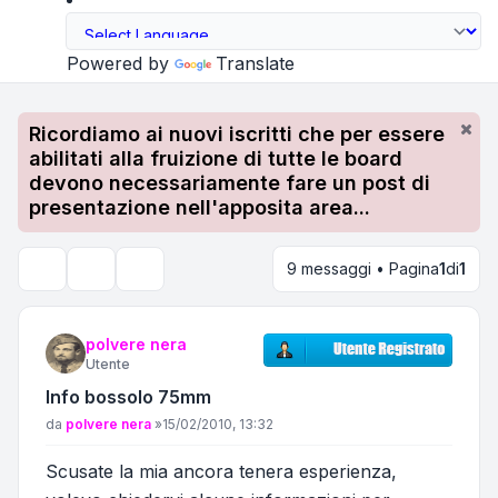
Powered by
Translate
Ricordiamo ai nuovi iscritti che per essere
abilitati alla fruizione di tutte le board
devono necessariamente fare un post di
presentazione nell'apposita area...
9 messaggi • Pagina
1
di
1
Strumenti argomento
Cerca
polvere nera
Utente
Info bossolo 75mm
Messaggio
da
polvere nera
»
15/02/2010, 13:32
Scusate la mia ancora tenera esperienza,