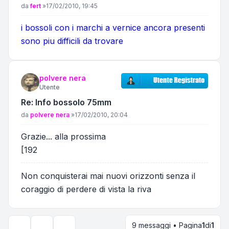
Messaggio
da
fert
»
17/02/2010, 19:45
i bossoli con i marchi a vernice ancora presenti
sono piu difficili da trovare
polvere nera
Utente
Re: Info bossolo 75mm
Messaggio
da
polvere nera
»
17/02/2010, 20:04
Grazie... alla prossima
[192
Non conquisterai mai nuovi orizzonti senza il
coraggio di perdere di vista la riva
9 messaggi • Pagina
1
di
1