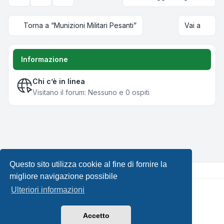
Strumenti argomento
Opzioni di visualizzazione e ordinamento
Torna a “Munizioni Militari Pesanti”
Vai a
Informazione
Chi c’è in linea
Visitano il forum: Nessuno e 0 ospiti
Questo sito utilizza cookie al fine di fornire la
migliore navigazione possibile
Ulteriori informazioni
Creato da
phpBB
® Forum Software © phpBB Limited •
Design by
Leenoz.com
Traduzione Italiana
phpBB-Italia.it
Accetto