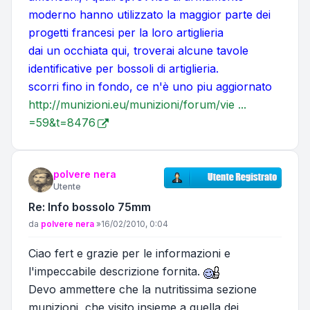
moderno hanno utilizzato la maggior parte dei
progetti francesi per la loro artiglieria
dai un occhiata qui, troverai alcune tavole
identificative per bossoli di artiglieria.
scorri fino in fondo, ce n'è uno piu aggiornato
http://munizioni.eu/munizioni/forum/vie ...
=59&t=8476
polvere nera
Utente
Re: Info bossolo 75mm
Messaggio
da
polvere nera
»
16/02/2010, 0:04
Ciao fert e grazie per le informazioni e
l'impeccabile descrizione fornita.
Devo ammettere che la nutritissima sezione
munizioni, che visito insieme a quella dei