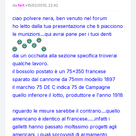
Messaggio
da
fert
»
15/02/2010, 22:42
ciao polvere nera, ben venuto nel forum
ho letto dalla tua presentazione che ti piacciono
le munizioni....qui avrai pane per i tuoi denti
dai un occhiata alla sezione specifica troverai
qualche lavoro.
il bossolo postato è un 75x350 francese
sparato dal cannone da 75mm modello 1897
il marchio 75 DE C indica 75 de Campagne
quello inferiore il lotto, produttore e l'anno 1918
riguardo le misure sarebbe il contrario....quello
americano è identico al francese......infatti i
galletti hanno passato moltissimo progetti agli
americani, i quali sprovvisti di armamento