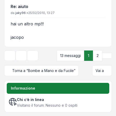
Re: aiuto
Messaggio
da
jaky96
»
25/02/2010, 13:27
hai un altro mp!!!
jacopo
Pros
13 messaggi
1
2
Strumenti argomento
Opzioni di visualizzazione e ordinamento
Torna a “Bombe a Mano e da Fucile”
Vai a
Informazione
Chi c’è in linea
Visitano il forum: Nessuno e 0 ospiti