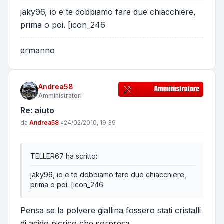
jaky96, io e te dobbiamo fare due chiacchiere,
prima o poi. [icon_246
ermanno
Andrea58
Amministratori
Re: aiuto
Messaggio
da
Andrea58
»
24/02/2010, 19:39
TELLER67 ha scritto:
jaky96, io e te dobbiamo fare due chiacchiere,
prima o poi. [icon_246
Pensa se la polvere giallina fossero stati cristalli
di acido picrico che sorpresa.