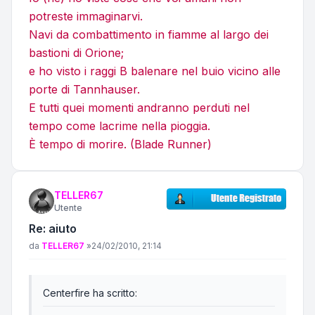
potreste immaginarvi.
Navi da combattimento in fiamme al largo dei
bastioni di Orione;
e ho visto i raggi B balenare nel buio vicino alle
porte di Tannhauser.
E tutti quei momenti andranno perduti nel
tempo come lacrime nella pioggia.
È tempo di morire. (Blade Runner)
TELLER67
Utente
Re: aiuto
Messaggio
da
TELLER67
»
24/02/2010, 21:14
Centerfire ha scritto: