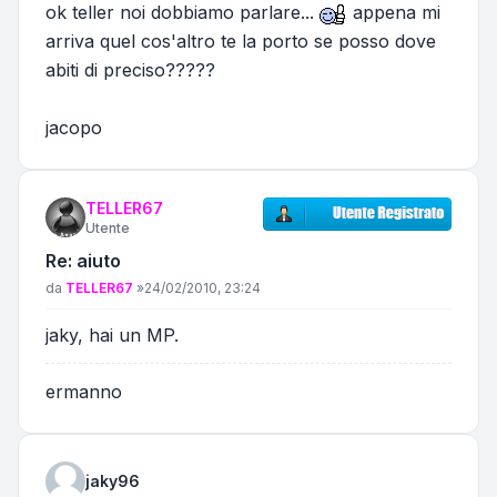
ok teller noi dobbiamo parlare...
appena mi
arriva quel cos'altro te la porto se posso dove
abiti di preciso?????
jacopo
TELLER67
Utente
Re: aiuto
Messaggio
da
TELLER67
»
24/02/2010, 23:24
jaky, hai un MP.
ermanno
jaky96