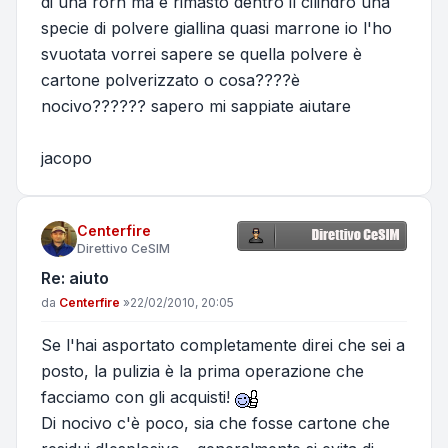
di una rorh ma e rimasto dentro il cilindro una
specie di polvere giallina quasi marrone io l'ho
svuotata vorrei sapere se quella polvere è
cartone polverizzato o cosa????è
nocivo?????? sapero mi sappiate aiutare
jacopo
Centerfire
Direttivo CeSIM
Re: aiuto
Messaggio
da
Centerfire
»
22/02/2010, 20:05
Se l'hai asportato completamente direi che sei a
posto, la pulizia è la prima operazione che
facciamo con gli acquisti!
Di nocivo c'è poco, sia che fosse cartone che