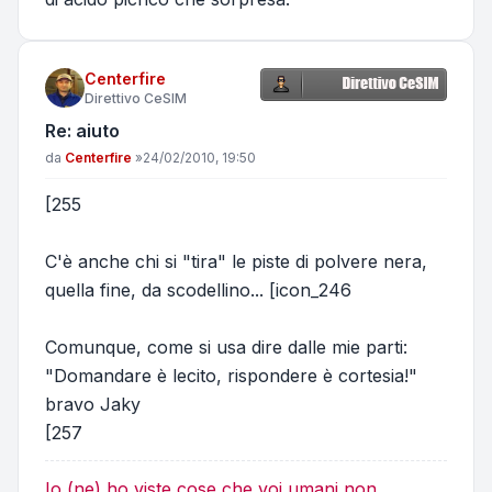
Centerfire
Direttivo CeSIM
Re: aiuto
Messaggio
da
Centerfire
»
24/02/2010, 19:50
[255
C'è anche chi si "tira" le piste di polvere nera,
quella fine, da scodellino... [icon_246
Comunque, come si usa dire dalle mie parti:
"Domandare è lecito, rispondere è cortesia!"
bravo Jaky
[257
Io (ne) ho viste cose che voi umani non