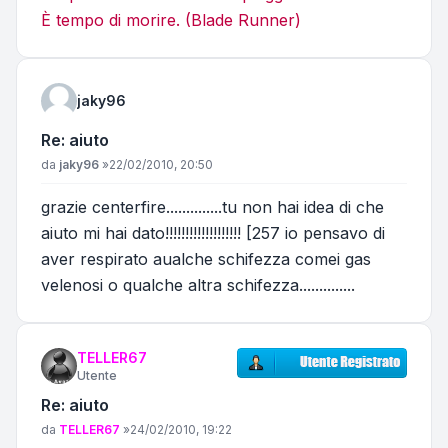
È tempo di morire. (Blade Runner)
jaky96
Re: aiuto
Messaggio
da
jaky96
»
22/02/2010, 20:50
grazie centerfire..............tu non hai idea di che
aiuto mi hai dato!!!!!!!!!!!!!!!!!!! [257 io pensavo di
aver respirato aualche schifezza comei gas
velenosi o qualche altra schifezza..............
TELLER67
Utente
Re: aiuto
Messaggio
da
TELLER67
»
24/02/2010, 19:22