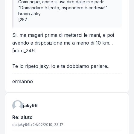
Comunque, come si usa dire dalle mie parti:
"Domandare è lecito, rispondere è cortesia!"
bravo Jaky
[257
Si, ma magari prima di metterci le mani, e poi
avendo a disposizione me a meno di 10 km...
[icon_246
Te lo ripeto jaky, io e te dobbiamo parlare..
ermanno
jaky96
Re: aiuto
Messaggio
da
jaky96
»
24/02/2010, 23:17