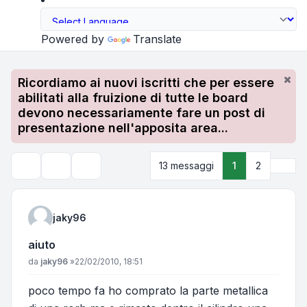
Powered by
Translate
Ricordiamo ai nuovi iscritti che per essere
abilitati alla fruizione di tutte le board
devono necessariamente fare un post di
presentazione nell'apposita area...
Pros
13 messaggi
1
2
Strumenti argomento
Cerca
jaky96
aiuto
Messaggio
da
jaky96
»
22/02/2010, 18:51
poco tempo fa ho comprato la parte metallica