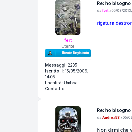
Re: ho bisogno 
Messaggio
da
fert
»
05/03/2010,
rigatura destro
fert
Utente
Messaggi:
2235
Iscritto il:
15/05/2006,
14:05
Località:
Umbria
Contatta fert
Contatta:
Re: ho bisogno 
Messaggio
da
Andrea58
»
05/03
Non dirmi che v