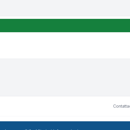
Contatta
ited • Design by
Leenoz.com
P