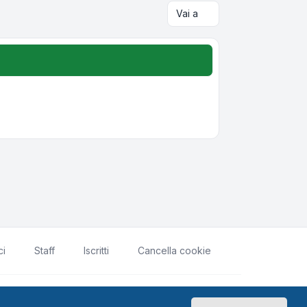
Vai a
ci
Staff
Iscritti
Cancella cookie
rivacy
|
Condizioni
|
Tutti gli orari sono
UTC+02:00