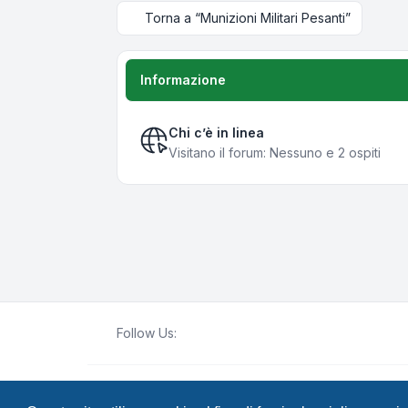
Torna a “Munizioni Militari Pesanti”
Informazione
Chi c’è in linea
Visitano il forum: Nessuno e 2 ospiti
Follow Us:
Creato da
phpBB
® Forum Software © phpBB Lim