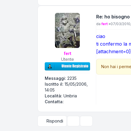
Re: ho bisogno 
Messaggio
da
fert
»
07/03/2010,
ciao
ti confermo la
[attachment=0]
fert
Utente
Non hai i perme
Messaggi:
2235
Iscritto il:
15/05/2006,
14:05
Località:
Umbria
Contatta fert
Contatta:
Rispondi
Strumenti argomento
Opzioni di visualizzazi