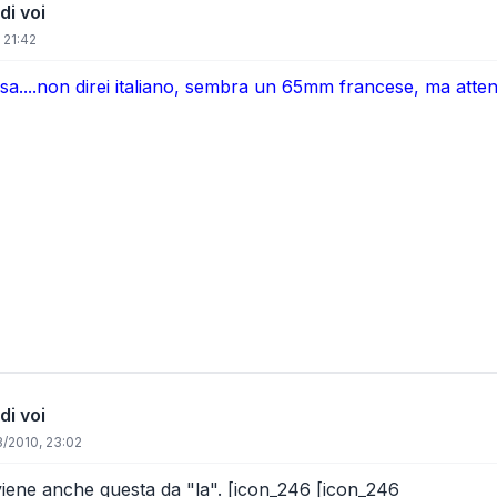
di voi
 21:42
rsa....non direi italiano, sembra un 65mm francese, ma atte
di voi
/2010, 23:02
iene anche questa da "la". [icon_246 [icon_246