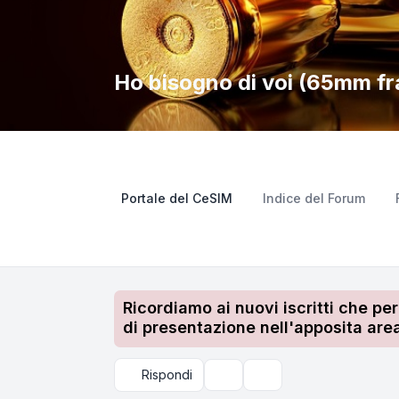
Ho bisogno di voi (65mm fr
Portale del CeSIM
Indice del Forum
Ricordiamo ai nuovi iscritti che pe
di presentazione nell'apposita area
Rispondi
Strumenti argomento
Cerca