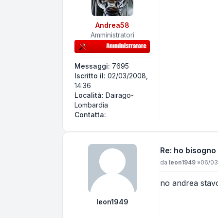
Andrea58
Amministratori
Messaggi:
7695
Iscritto il:
02/03/2008,
14:36
Località:
Dairago-
Lombardia
Contatta Andrea58
Contatta:
Re: ho bisogno 
Messaggio
da
leon1949
»
06/03
no andrea stavo
leon1949