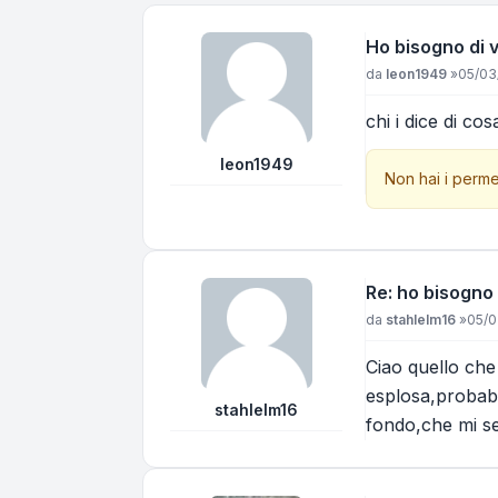
Ho bisogno di 
Messaggio
da
leon1949
»
05/03
chi i dice di co
leon1949
Non hai i perme
Re: ho bisogno 
Messaggio
da
stahlelm16
»
05/0
Ciao quello che 
esplosa,probabi
stahlelm16
fondo,che mi se