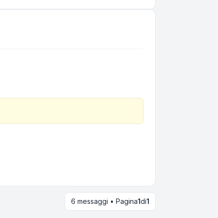
6 messaggi • Pagina
1
di
1