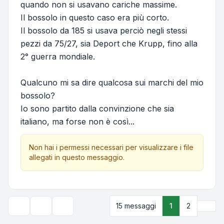
quando non si usavano cariche massime.
Il bossolo in questo caso era più corto.
Il bossolo da 185 si usava perciò negli stessi
pezzi da 75/27, sia Deport che Krupp, fino alla
2° guerra mondiale.
Qualcuno mi sa dire qualcosa sui marchi del mio
bossolo?
Io sono partito dalla convinzione che sia
italiano, ma forse non è così...
Non hai i permessi necessari per visualizzare i file
allegati in questo messaggio.
Pros
15 messaggi
1
2
Strumenti argomento
Opzioni di visualizzazione e ordinamento