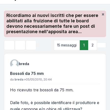
Ricordiamo ai nuovi iscritti che per essere
abilitati alla fruizione di tutte le board
devono necessariamente fare un post di
presentazione nell'apposita area...
Pros
15 messaggi
1
2
Strumenti argomento
Cerca
breda
Bossoli da 75 mm
Messaggio
da
breda
»
05/05/2010, 20:44
Ho ricevuto tre bossoli da 75 mm.
Dalle foto, è possibile identificare il produttore e
quale cannone e/o obice gli utilizzava?