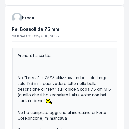
breda
Re: Bossoli da 75 mm
Messaggio
da
breda
»
12/05/2010, 20:32
Artmont ha scritto:
No "breda", il 75/13 utilizzava un bossolo lungo
solo 129 mm, puoi vedere tutto nella bella
descrizione di "fert" sull'obice Skoda 7.5 cm M15.
(quello che ti ho segnalato l'altra volta: non hai
studiato bene!
)
Ne ho comprato oggi uno al mercatino di Forte
Col Roncone, mi mancava.