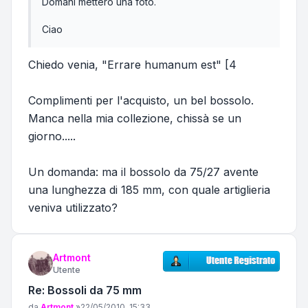
Domani metterò una foto.
Ciao
Chiedo venia, "Errare humanum est" [4
Complimenti per l'acquisto, un bel bossolo.
Manca nella mia collezione, chissà se un
giorno.....
Un domanda: ma il bossolo da 75/27 avente
una lunghezza di 185 mm, con quale artiglieria
veniva utilizzato?
Artmont
Utente
Re: Bossoli da 75 mm
Messaggio
da
Artmont
»
22/05/2010, 15:33