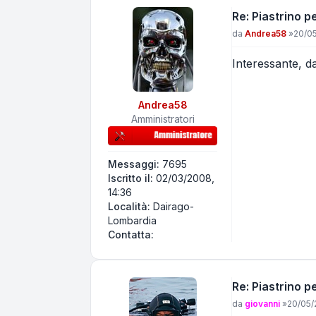
Re: Piastrino 
Messaggio
da
Andrea58
»
20/05
Interessante, da
Andrea58
Amministratori
Messaggi:
7695
Iscritto il:
02/03/2008,
14:36
Località:
Dairago-
Lombardia
Contatta Andrea58
Contatta:
Re: Piastrino 
Messaggio
da
giovanni
»
20/05/