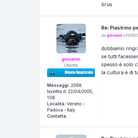
brus
Re: Piastrino 
Messaggio
da
giovanni
»
20/05/
dobbiamo ringr
se tutti facess
giovanni
spesso è solo c
Utente
la cultura è di tut
Messaggi:
2068
Iscritto il:
22/04/2005,
1:08
Località:
Veneto -
Padova - Italy
Contatta giovanni
Contatta: