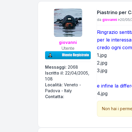
Piastrino per 
Messaggio
da
giovanni
»
20/05/
Ringrazio senti
per le interessa
giovanni
credo ogni comm
Utente
1.jpg
2.jpg
Messaggi:
2068
3.jpg
Iscritto il:
22/04/2005,
1:08
Località:
Veneto -
e infine la diff
Padova - Italy
4.jpg
Contatta giovanni
Contatta:
Non hai i perme