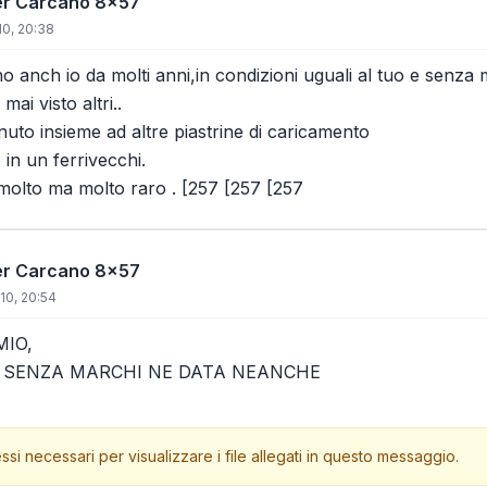
per Carcano 8x57
10, 20:38
 anch io da molti anni,in condizioni uguali al tuo e senza 
ai visto altri..
enuto insieme ad altre piastrine di caricamento
 in un ferrivecchi.
molto ma molto raro . [257 [257 [257
per Carcano 8x57
10, 20:54
MIO,
 SENZA MARCHI NE DATA NEANCHE
ssi necessari per visualizzare i file allegati in questo messaggio.