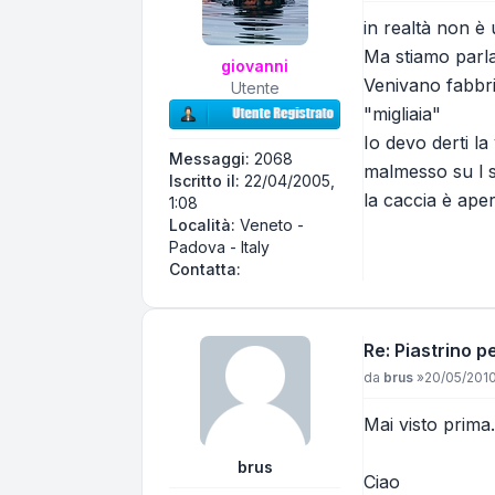
in realtà non è
Ma stiamo parla
giovanni
Venivano fabbri
Utente
"migliaia"
Io devo derti l
Messaggi:
2068
malmesso su l s
Iscritto il:
22/04/2005,
la caccia è apert
1:08
Località:
Veneto -
Padova - Italy
Contatta giovanni
Contatta:
Re: Piastrino 
Messaggio
da
brus
»
20/05/2010
Mai visto prima.
brus
Ciao