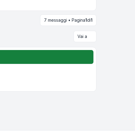
7 messaggi • Pagina
1
di
1
Vai a