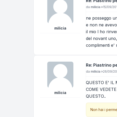
Re: Piastrino 
Messaggio
da
milicia
»
15/09/20
ne posseggo uno
e non ne avevo m
milicia
il mio l ho rinv
del novant uno,
complimenti e' 
Re: Piastrino 
Messaggio
da
milicia
»
26/09/20
QUESTO E' IL 
COME VEDETE
milicia
QUESTO..
Non hai i perme