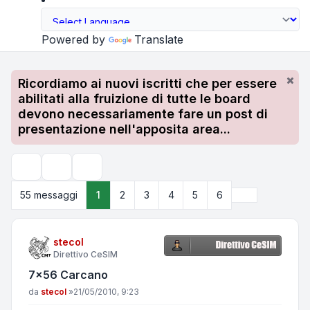
Powered by
Translate
Ricordiamo ai nuovi iscritti che per essere
abilitati alla fruizione di tutte le board
devono necessariamente fare un post di
presentazione nell'apposita area...
Strumenti argomento
Cerca
Prossimo
55 messaggi
1
2
3
4
5
6
stecol
Direttivo CeSIM
7x56 Carcano
Messaggio
da
stecol
»
21/05/2010, 9:23