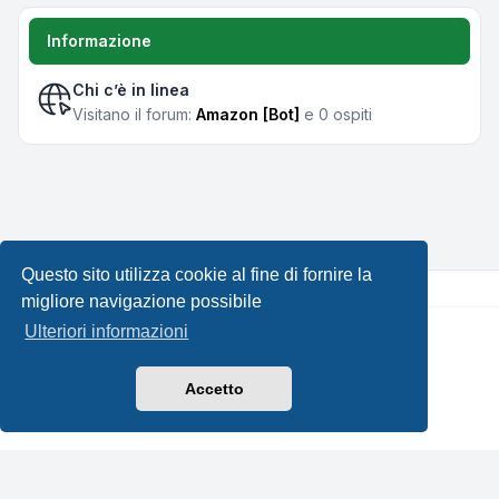
Informazione
Chi c’è in linea
Visitano il forum:
Amazon [Bot]
e 0 ospiti
Questo sito utilizza cookie al fine di fornire la
migliore navigazione possibile
Ulteriori informazioni
Creato da
phpBB
® Forum Software © phpBB Limited •
Design by
Leenoz.com
Traduzione Italiana
phpBB-Italia.it
Accetto
Privacy
|
Condizioni
|
Tutti gli orari sono
UTC+02:00