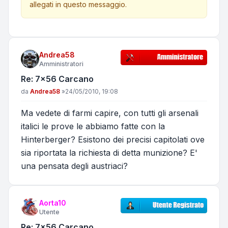
allegati in questo messaggio.
Andrea58
Amministratori
Re: 7x56 Carcano
Messaggio
da
Andrea58
»
24/05/2010, 19:08
Ma vedete di farmi capire, con tutti gli arsenali
italici le prove le abbiamo fatte con la
Hinterberger? Esistono dei precisi capitolati ove
sia riportata la richiesta di detta munizione? E'
una pensata degli austriaci?
Aorta10
Utente
Re: 7x56 Carcano