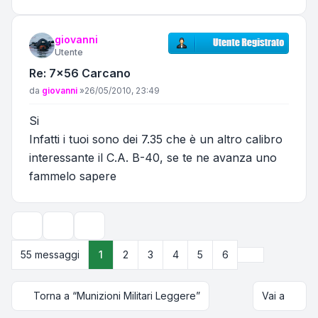
giovanni
Utente
Re: 7x56 Carcano
Messaggio
da
giovanni
»
26/05/2010, 23:49
Si
Infatti i tuoi sono dei 7.35 che è un altro calibro
interessante il C.A. B-40, se te ne avanza uno
fammelo sapere
Strumenti argomento
Opzioni di visualizzazione e ordinamento
Prossimo
55 messaggi
1
2
3
4
5
6
Torna a “Munizioni Militari Leggere”
Vai a