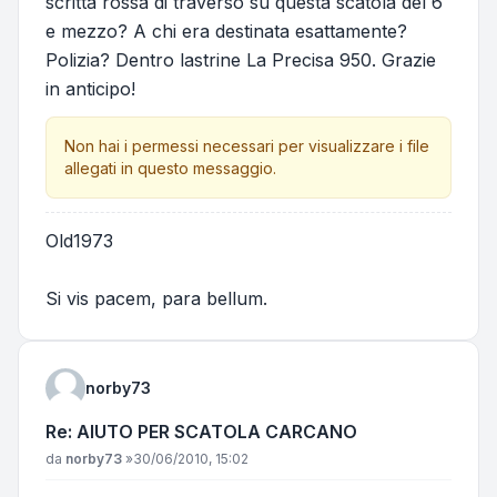
scritta rossa di traverso su questa scatola del 6
e mezzo? A chi era destinata esattamente?
Polizia? Dentro lastrine La Precisa 950. Grazie
in anticipo!
Non hai i permessi necessari per visualizzare i file
allegati in questo messaggio.
Old1973
Si vis pacem, para bellum.
norby73
Re: AIUTO PER SCATOLA CARCANO
Messaggio
da
norby73
»
30/06/2010, 15:02