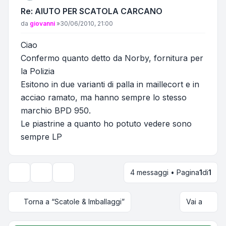
Re: AIUTO PER SCATOLA CARCANO
Messaggio
da
giovanni
»
30/06/2010, 21:00
Ciao
Confermo quanto detto da Norby, fornitura per
la Polizia
Esitono in due varianti di palla in maillecort e in
acciao ramato, ma hanno sempre lo stesso
marchio BPD 950.
Le piastrine a quanto ho potuto vedere sono
sempre LP
4 messaggi • Pagina
1
di
1
Strumenti argomento
Opzioni di visualizzazione e ordinamento
Torna a “Scatole & Imballaggi”
Vai a