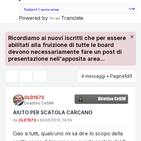
Powered by
Translate
Ricordiamo ai nuovi iscritti che per essere
abilitati alla fruizione di tutte le board
devono necessariamente fare un post di
presentazione nell'apposita area...
4 messaggi • Pagina
1
di
1
Strumenti argomento
Cerca
OLD1973
Direttivo CeSIM
AIUTO PER SCATOLA CARCANO
Messaggio
da
OLD1973
»
30/06/2010, 14:59
Ciao a tutti, qualcuno mi sa dire lo scopo della