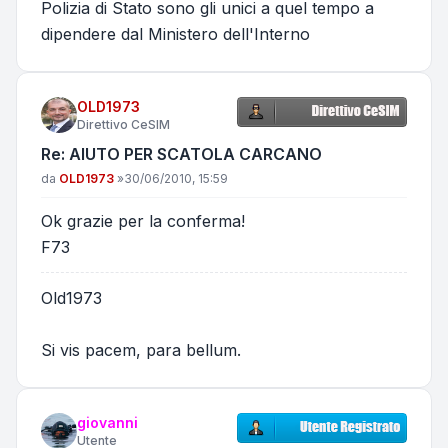
Polizia di Stato sono gli unici a quel tempo a
dipendere dal Ministero dell'Interno
OLD1973
Direttivo CeSIM
Re: AIUTO PER SCATOLA CARCANO
Messaggio
da
OLD1973
»
30/06/2010, 15:59
Ok grazie per la conferma!
F73
Old1973
Si vis pacem, para bellum.
giovanni
Utente