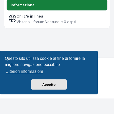
Informazione
Chi c’è in linea
Visitano il forum: Nessuno e 0 ospiti
Questo sito utilizza cookie al fine di fornire la
migliore navigazione possibile
Ulteriori informazioni
Creato da
phpBB
® Forum Software © phpBB Limited •
Design by
Leenoz.com
Traduzione Italiana
phpBB-Italia.it
Accetto
Privacy
|
Condizioni
|
Tutti gli orari sono
UTC+02:00