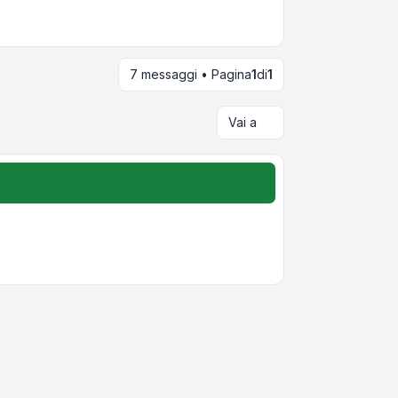
7 messaggi • Pagina
1
di
1
Vai a