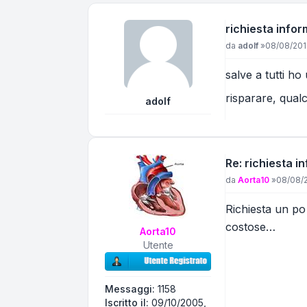
richiesta info
Messaggio
da
adolf
»
08/08/201
salve a tutti ho
risparare, qual
adolf
Re: richiesta 
Messaggio
da
Aorta10
»
08/08/2
Richiesta un po 
costose…
Aorta10
Utente
Messaggi:
1158
Iscritto il:
09/10/2005,