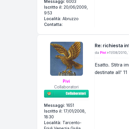
Messaggi:
6003
Iscritto il:
20/06/2009,
9:53
Località:
Abruzzo
Contatta Eniac
Contatta:
Re: richiesta 
Messaggio
da
Pivi
»
11/08/2010,
Esatto. Stitra i
destinate all' 
Pivi
Collaboratori
Messaggi:
1651
Iscritto il:
17/01/2008,
18:30
Località:
Tarcento-
Friuli Venezia Giulia