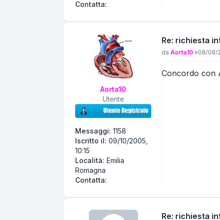
Contatta Andrea58
Contatta:
Re: richiesta 
Messaggio
da
Aorta10
»
08/08/2
Concordo con A
Aorta10
Utente
Messaggi:
1158
Iscritto il:
09/10/2005,
10:15
Località:
Emilia
Romagna
Contatta Aorta10
Contatta:
Re: richiesta 