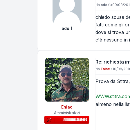
Messaggio
da
adolf
»
09/08/201
chiedo scusa de
fatti come gli o
adolf
dove si trova u
c'è nessuno in i
Re: richiesta 
Messaggio
da
Eniac
»
10/08/201
Prova da Stitra
WWW.stitra.co
almeno nella lis
Eniac
Amministratori