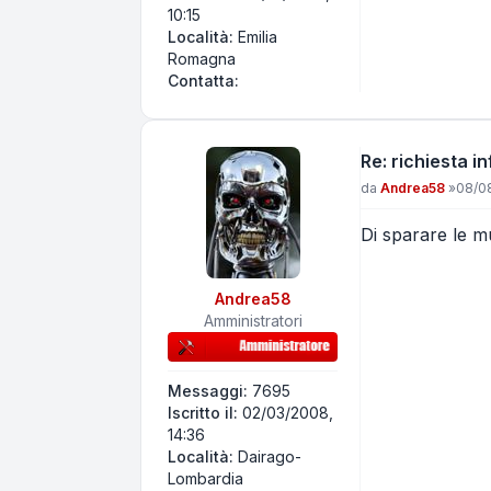
10:15
Località:
Emilia
Romagna
Contatta Aorta10
Contatta:
Re: richiesta 
Messaggio
da
Andrea58
»
08/08
Di sparare le mu
Andrea58
Amministratori
Messaggi:
7695
Iscritto il:
02/03/2008,
14:36
Località:
Dairago-
Lombardia