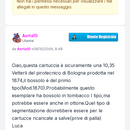
Non hai i permessi necessari per visualizzare i file
allegati in questo messaggio.
Aorta10
Utente
Messaggio
da
Aorta10
»
08/10/2006, 8:48
Ciao,questa cartuccia è sicuramente una 10,35
Vetterli del pirotecnico di Bologna prodotta nel
1874,il bossolo è del primo
tipo(Mod.1870).Probabilmente questo
esemplare ha bossolo in tombacco I tipo,ma
potrebbe essere anche in ottone.Quel tipo di
segmentazione dovrebbere essere per le
cartucce ricaricate a salve(prive di palla)
Luca