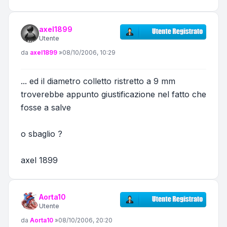
axel1899
Utente
Messaggio
da
axel1899
»
08/10/2006, 10:29
... ed il diametro colletto ristretto a 9 mm
troverebbe appunto giustificazione nel fatto che
fosse a salve
o sbaglio ?
axel 1899
Aorta10
Utente
Messaggio
da
Aorta10
»
08/10/2006, 20:20