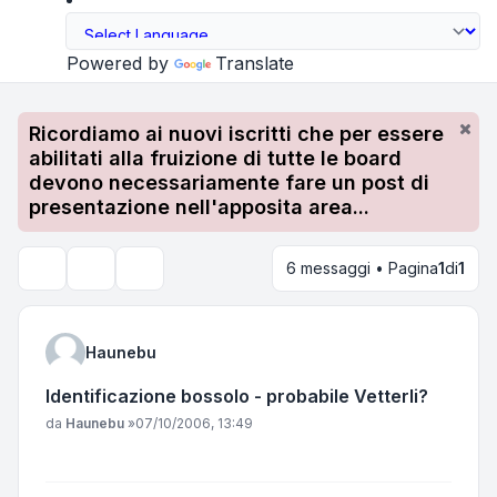
Powered by
Translate
Ricordiamo ai nuovi iscritti che per essere
abilitati alla fruizione di tutte le board
devono necessariamente fare un post di
presentazione nell'apposita area...
6 messaggi • Pagina
1
di
1
Strumenti argomento
Cerca
Haunebu
Identificazione bossolo - probabile Vetterli?
Messaggio
da
Haunebu
»
07/10/2006, 13:49