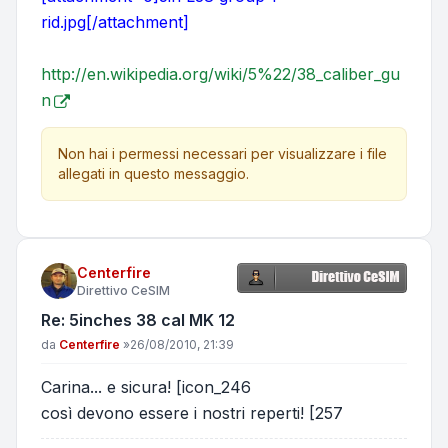
rid.jpg[/attachment]
http://en.wikipedia.org/wiki/5%22/38_caliber_gu
n
Non hai i permessi necessari per visualizzare i file
allegati in questo messaggio.
Centerfire
Direttivo CeSIM
Re: 5inches 38 cal MK 12
Messaggio
da
Centerfire
»
26/08/2010, 21:39
Carina... e sicura! [icon_246
così devono essere i nostri reperti! [257