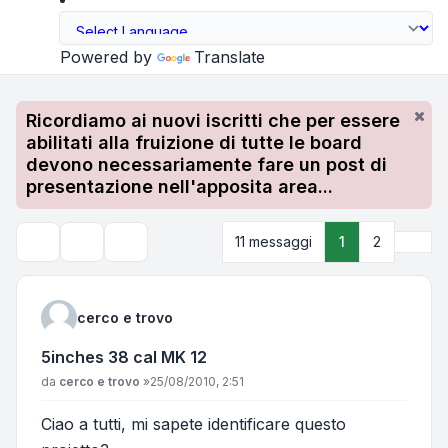
Powered by
Translate
Ricordiamo ai nuovi iscritti che per essere
abilitati alla fruizione di tutte le board
devono necessariamente fare un post di
presentazione nell'apposita area...
Pros
11 messaggi
1
2
Strumenti argomento
Cerca
cerco e trovo
5inches 38 cal MK 12
Messaggio
da
cerco e trovo
»
25/08/2010, 2:51
Ciao a tutti, mi sapete identificare questo