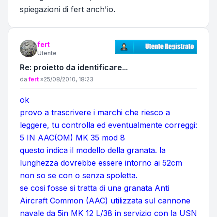
spiegazioni di fert anch'io.
fert
Utente
Re: proietto da identificare...
Messaggio
da
fert
»
25/08/2010, 18:23
ok
provo a trascrivere i marchi che riesco a
leggere, tu controlla ed eventualmente correggi:
5 IN AAC(OM) MK 35 mod 8
questo indica il modello della granata. la
lunghezza dovrebbe essere intorno ai 52cm
non so se con o senza spoletta.
se cosi fosse si tratta di una granata Anti
Aircraft Common (AAC) utilizzata sul cannone
navale da 5in MK 12 L/38 in servizio con la USN