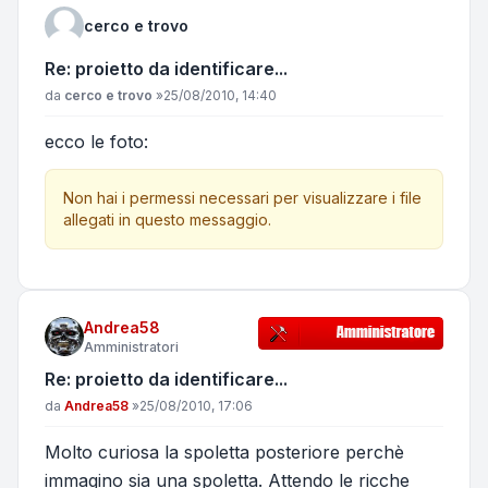
cerco e trovo
Re: proietto da identificare...
Messaggio
da
cerco e trovo
»
25/08/2010, 14:40
ecco le foto:
Non hai i permessi necessari per visualizzare i file
allegati in questo messaggio.
Andrea58
Amministratori
Re: proietto da identificare...
Messaggio
da
Andrea58
»
25/08/2010, 17:06
Molto curiosa la spoletta posteriore perchè
immagino sia una spoletta. Attendo le ricche