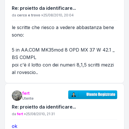
Re: proietto da identificare...
Messaggio
da
cerco e trovo
»
25/08/2010, 20:04
le scritte che riesco a vedere abbastanza bene
sono:
5 in AA.COM MK35mod 8 OPD MX 37 W 42.1 _
BS COMPL
poi c'è il lotto con dei numeri 8,1,5 scritti mezzi
al rovescio..
fert
Utente
Re: proietto da identificare...
Messaggio
da
fert
»
25/08/2010, 21:31
ok