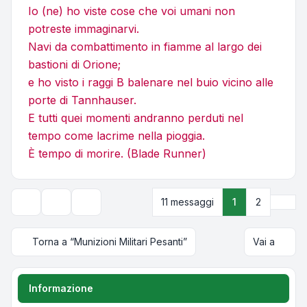
Io (ne) ho viste cose che voi umani non
potreste immaginarvi.
Navi da combattimento in fiamme al largo dei
bastioni di Orione;
e ho visto i raggi B balenare nel buio vicino alle
porte di Tannhauser.
E tutti quei momenti andranno perduti nel
tempo come lacrime nella pioggia.
È tempo di morire. (Blade Runner)
Pros
11 messaggi
1
2
Strumenti argomento
Opzioni di visualizzazione e ordinamento
Torna a “Munizioni Militari Pesanti”
Vai a
Informazione